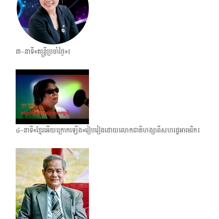
៣–នាទី«តន្ត្រីប្រចាំថ្ងៃ»៖
៤–នាទី«ខ្មែរអើយក្រោក​ឡើង»រៀបរៀង​ដោយលោកជាតិហង្សាពីសហរដ្ឋ​អាមេរិក៖