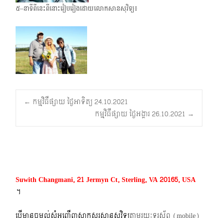
៥–នាទីពីនេះពីនោះរៀបរៀងដោយលោកសានសុវិទ្យ៖
Post
←
កម្មវិធីផ្សាយ ថ្ងៃអាទិត្យ 24.10.2021
កម្មវិធីផ្សាយ ថ្ងៃអង្គារ 26.10.2021
→
navigation
Suwith Changmani, 21 Jermyn Ct, Sterling, VA 20165, USA
។​
បើមានចម្ងល់​សុំអញ្ជើញសាកសួរសានសុវិទ្យ
តាមរយៈទូរស័ព្ទ​ (mobile)​