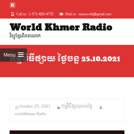
Call us : 1-571-620-4772
Mail us : sansuwith@gmail.com
Skip
World Khmer Radio
to
វិទ្យុខ្មែរពិភពលោក
conte
Menu
កម្មវិធីផ្សាយ ថ្ងៃចន្ទ 25.10.2021
October 25, 2021
កម្មវិធីផ្សាយរាល់ថ្ងៃ
worldkhmer Radio
Audio