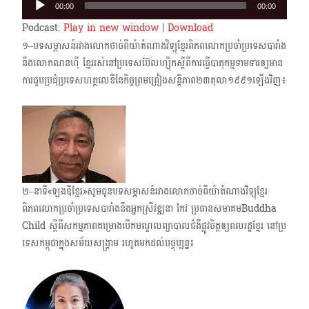
00:00
00:00
Player
Podcast:
Play in new window
|
Download
១–បទសម្ភាសន៍រវាងលោកថាច់ពីយ៉ាតំណាងវិទ្យុខ្មែរពិភពលោកប្រចាំប្រទេសបារាំង
នឹងលោកណនហ៊ី ខ្មែររស់នៅប្រទេសប៊ែលហ្ស៊ិកស្តីពីការធ្វើបាតុកម្មទាមទារឲ្យមាន
ការជួបប្រជុំប្រទេសហត្ថលេខីនៃកិច្ចព្រមព្រៀងសន្តិភាព២៣តុលា១៩៩១ឡើងវិញ៖
២–នាទី«ឡងឌីខ្មែរ»សូមជូនបទសម្ភាសន៍រវាងលោកថាច់ពីយ៉ាតំណាងវិទ្យុខ្មែរ
ពិភពលោកប្រចាំ​ប្រទេសបារាំងនឹងអ្នកស្រី​វឌ្ឍនា កែវ ប្រធានសមាគមBuddha
Child ស្តីពីសកម្មភាពគម្រោងបើក​មណ្ឌលព្យាបាលជំងឺផ្លូវចិត្តឲ្យពលរដ្ឋខ្មែរ នៅប្រ​
ទេសកម្ពុជាក្នុងសម័យសង្គ្រាម រហូតមកដល់បច្ចុប្បន្ន៖