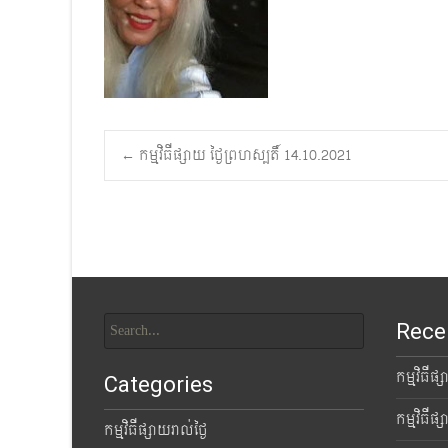
Post
←
កម្មវិធីផ្សាយ ថ្ងៃព្រហស្បតិ៍ 14.10.2021
navigation
Search
Rece
for:
កម្មវិធីផ
Categories
កម្មវិធីផ
កម្មវិធីផ្សាយរាល់ថ្ងៃ