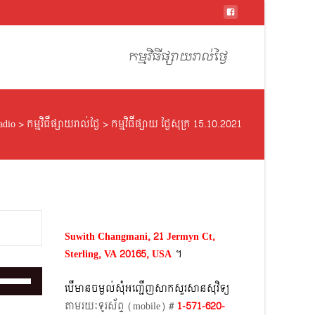
Skip
to
កម្មវិធីផ្សាយរាល់ថ្ងៃ
content
adio
>
កម្មវិធីផ្សាយរាល់ថ្ងៃ
>
កម្មវិធីផ្សាយ ថ្ងៃសុក្រ 15.10.2021
Suwith Changmani, 21 Jermyn Ct,
Sterling, VA 20165, USA
។​
Use
បើមានចម្ងល់​សុំអញ្ជើញសាកសួរសានសុវិទ្យ
Up/Down
តាមរយៈទូរស័ព្ទ​ (mobile)​ #
1-571-620-
Arrow