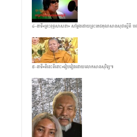
៤–នាទី«ព្រះពុទ្ធសាសនា» សម្តែងដោយព្រះតេជគុណសានសុជាស្តីពី បញ្ហាផ្
៥–នាទី«ពីនេះពីនោះ»រៀបរៀងដោយលោកសានសុវិទ្យ៕