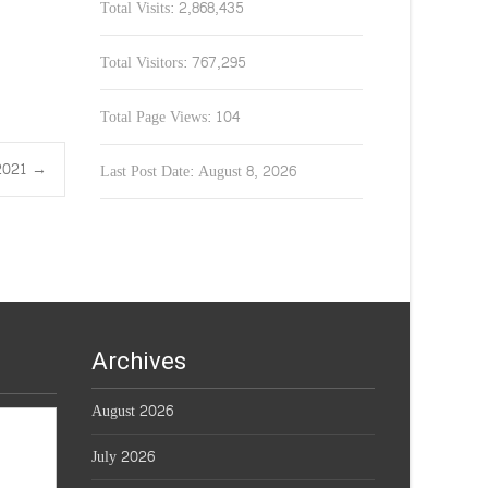
Total Visits:
2,868,435
Total Visitors:
767,295
Total Page Views:
104
0.2021
→
Last Post Date:
August 8, 2026
Archives
August 2026
July 2026