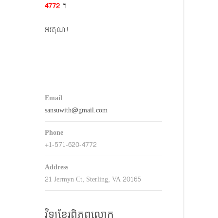
4772​
។
keys
o
អរគុណ!
ncrease
r
decrease
volume.
Email
sansuwith@gmail.com
Phone
+1-571-620-4772
Address
21 Jermyn Ct, Sterling, VA 20165
វិទ្យុខ្មែរពិភពលោក