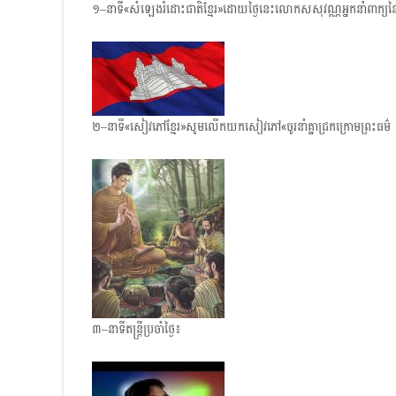
១–នាទី«សំឡេងរំដោះជាតិខ្មែរ»ដោយថ្ងៃនេះលោកសសុវណ្ណអ្នកនាំពាក្យនៃចលន
២–នាទី«សៀវភៅខ្មែរ»សូមលើកយកសៀវភៅ«ចូរនាំគ្នាជ្រកក្រោមព្រះធម៌
៣–នាទីតន្ត្រីប្រចាំថ្ងៃ៖