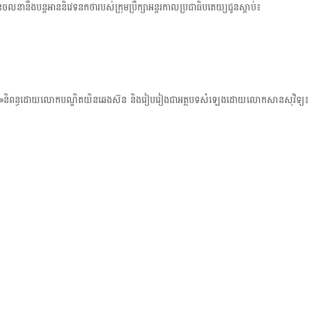
ានឹងបន្តអាន​និវេទនក​ថា​របស់ក្រុមប្រឹក្សាអន្តរកាលប្រជាធិបតេយ្យជូនស្តាប់៖
t
i
o
 »និពន្ធដោយលោកបណ្ឌិត​យិនឆេងស៊ន និងរៀប​រៀងជា​អត្ថបទ​សំឡេង​ដោយលោក​សានសុវិទ្យ៖