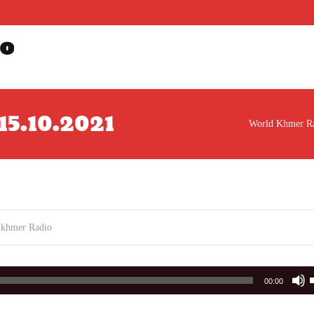
o
 15.10.2021
World Khmer R
dkhmer Radio
00:00