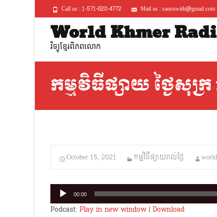
Call us : 1-571-620-4772
Mail us : sansuwith@gmail.com
World Khmer Radi
វិទ្យុខ្មែរពិភពលោក
កម្មវិធីផ្សាយ ថ្ងៃសុក្រ
October 15, 2021
កម្មវិធីផ្សាយរាល់ថ្ងៃ
worl
Audio
00:00
Player
Podcast:
Play in new window
|
Download