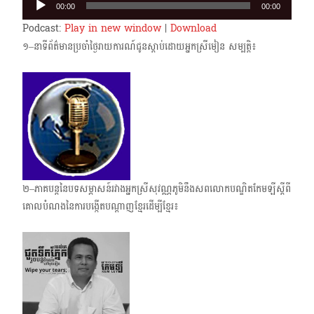
00:00
00:00
Player
Podcast:
Play in new window
|
Download
១–នាទីព័ត៌មានប្រចាំថ្ងៃរាយការណ៍ជូនស្តាប់ដោយអ្នកស្រីមៀន សម្បត្តិ៖
២–ភាគបន្តនៃបទសម្ភាសន៍រវាងអ្នកស្រីសុវណ្ណភូមិនឹងសពលោកបណ្ឌិតកែមឡីស្តីពី
គោលបំណងនៃ​ការបង្កើត​បណ្តាញខ្មែរដើម្បីខ្មែរ៖