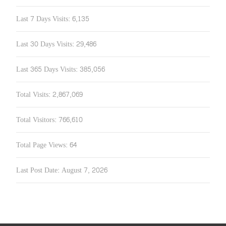
Last 7 Days Visits:
6,135
Last 30 Days Visits:
29,486
Last 365 Days Visits:
385,056
Total Visits:
2,867,069
Total Visitors:
766,610
Total Page Views:
64
Last Post Date:
August 7, 2026