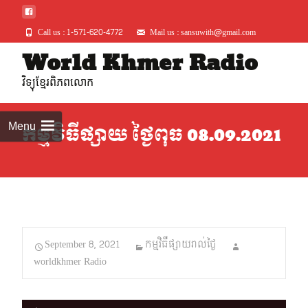
Call us : 1-571-620-4772
Mail us : sansuwith@gmail.com
Skip
World Khmer Radio
to
វិទ្យុខ្មែរពិភពលោក
conte
Menu
កម្មវិធីផ្សាយ ថ្ងៃពុធ 08.09.2021
September 8, 2021
កម្មវិធីផ្សាយរាល់ថ្ងៃ
worldkhmer Radio
Audio