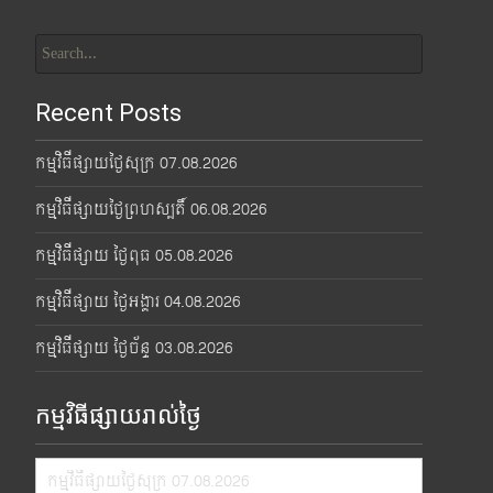
Search
for:
Recent Posts
កម្មវិធីផ្សាយថ្ងៃសុក្រ 07.08.2026
កម្មវិធីផ្សាយថ្ងៃព្រហស្បតិ៍ 06.08.2026
កម្មវិធីផ្សាយ ថ្ងៃពុធ 05.08.2026
កម្មវិធីផ្សាយ ថ្ងៃអង្គារ 04.08.2026
កម្មវិធីផ្សាយ ថ្ងៃច័ន្ទ 03.08.2026
កម្មវិធីផ្សាយរាល់ថ្ងៃ
កម្មវិធីផ្សាយថ្ងៃសុក្រ 07.08.2026