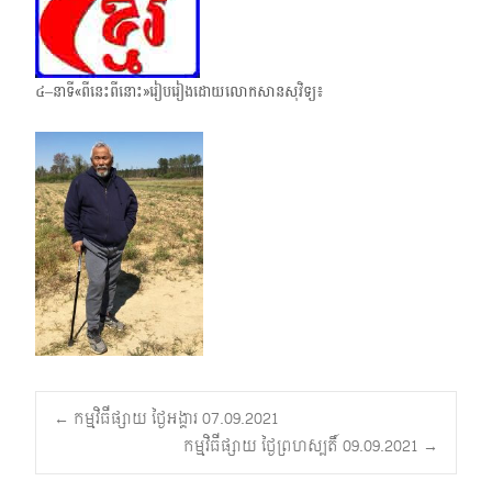
៤–នាទី«ពីនេះពីនោះ»រៀបរៀងដោយលោកសានសុវិទ្យ៖
Post
←
កម្មវិធីផ្សាយ ថ្ងៃអង្គារ 07.09.2021
កម្មវិធីផ្សាយ ថ្ងៃព្រហស្បតិ៍ 09.09.2021
→