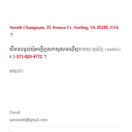
navigation
Suwith Changmani, 21 Jermyn Ct, Sterling, VA 20165, USA
។​
បើមានចម្ងល់​សុំអញ្ជើញសាកសួរសានសុវិទ្យ
តាមរយៈទូរស័ព្ទ​ (mobile)​
#
1-571-620-4772​
។
អរគុណ!
Email
sansuwith@gmail.com