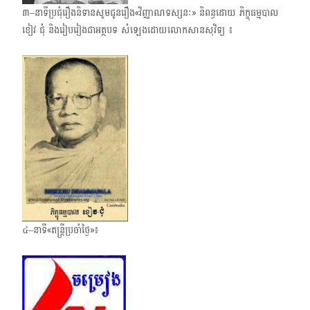
៣–នាទីប្រជុំរឿងនិទានសូមជូនរឿង«វិញ្ញាណទស្សនៈ» និពន្ធដោយ ភិក្ខុធម្មបាល
ខៀវ ជុំ និងរៀបរៀងជាអត្ថបទ សំឡេងដោយលោកសានសុវិទ្យ ៖
៤–នាទី«តន្ត្រីប្រចាំថ្ងៃ»៖