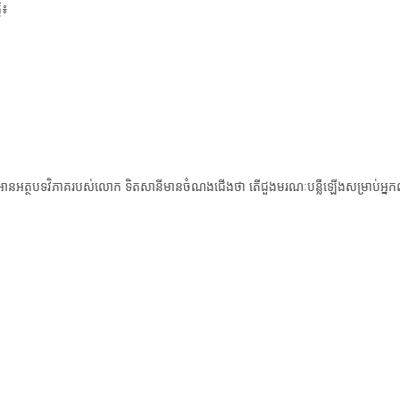
ិ៖
t
i
o
បន្តអានអត្ថបទវិភាគរបស់លោក ទិតសានីមានចំណងជើងថា តើជួងមរណៈបន្លឺឡើងសម្រាប់អ្ន