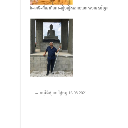
៦–នាទី«ពីនេះពីនោះ»រៀបរៀងដោយលោកសានសុវិទ្យ៖
Post
←
កម្មវិធីផ្សាយ ថ្ងៃចន្ទ 16.08.2021
navigation