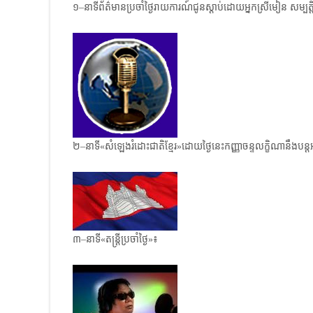
១–នាទីព័ត៌មានប្រចាំថ្ងៃរាយការណ៍ជូនស្តាប់ដោយអ្នកស្រីមៀន សម្បត្ត
២–នាទី«សំឡេងរំដោះជាតិខ្មែរ»ដោយថ្ងៃនេះកញ្ញាចន្ទលក្ខិណានឹង
៣–នាទី«តន្ត្រីប្រចាំថ្ងៃ»៖