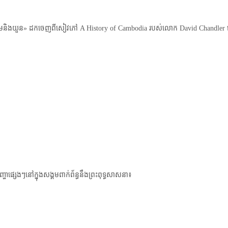
ស់សៀមនិងយួន»​ ដកចេញពីសៀវភៅ A History of Cambodia របស់​លោក David Chandler
ផ្សេងៗនៅក្នុងសង្គមពាក់​ព័ន្ធនឹងព្រះពុទ្ធសាសនា៖