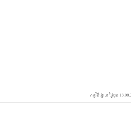
កម្មវិធីផ្សាយ ថ្ងៃពុធ 18.0