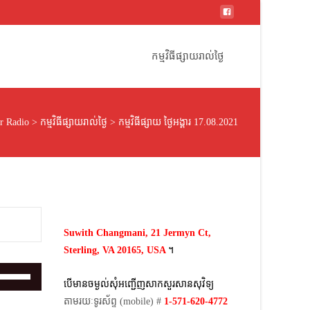
Skip
to
កម្មវិធីផ្សាយរាល់ថ្ងៃ
content
r Radio
>
កម្មវិធីផ្សាយរាល់ថ្ងៃ
>
កម្មវិធីផ្សាយ ថ្ងៃអង្គារ 17.08.2021
Suwith Changmani, 21 Jermyn Ct,
Sterling, VA 20165, USA
។​
Use
បើមានចម្ងល់​សុំអញ្ជើញសាកសួរសានសុវិទ្យ
Up/Down
តាមរយៈទូរស័ព្ទ​ (mobile)​ #
1-571-620-4772​
Arrow