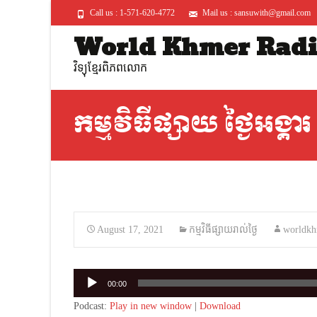
Call us : 1-571-620-4772
Mail us : sansuwith@gmail.com
World Khmer Rad
វិទ្យុខ្មែរពិភពលោក
កម្មវិធីផ្សាយ ថ្ងៃអង្គា
August 17, 2021
កម្មវិធីផ្សាយរាល់ថ្ងៃ
worldkh
Audio
00:00
Player
Podcast:
Play in new window
|
Download