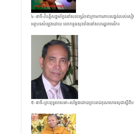
៤–នាទី«វិបត្តិសង្គមខ្មែរនៅសតវត្សរ៍១៩ក្រោមការគាបសង្កត់រប
អត្ថបទ​សំឡេងដោយ លោកនួន​សុខវ៉ាងនៅសហរដ្ឋអាមេរិក៖
៥–នាទី«ព្រះពុទ្ធសាសនា»សម្តែងដោយព្រះតេជគុណសានសុជាស្តីពីបញ្ហា