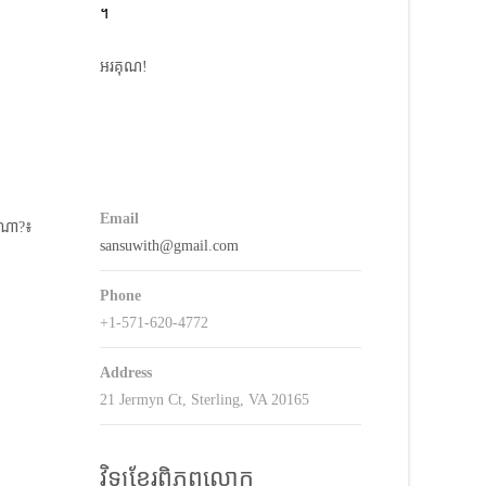
។
keys
o
អរគុណ!
ncrease
r
decrease
volume.
Email
កណា?៖
sansuwith@gmail.com
Phone
+1-571-620-4772
Address
21 Jermyn Ct, Sterling, VA 20165
វិទ្យុខ្មែរពិភពលោក