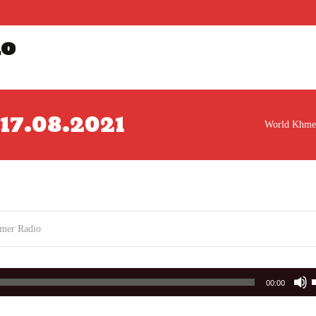
io
រ 17.08.2021
World Khme
mer Radio
00:00