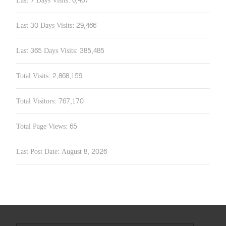
Last 7 Days Visits:
6,467
Last 30 Days Visits:
29,466
Last 365 Days Visits:
385,485
Total Visits:
2,868,159
Total Visitors:
767,170
Total Page Views:
65
Last Post Date:
August 8, 2026
Search