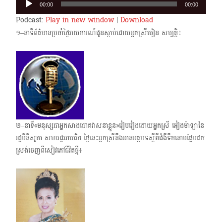
00:00
00:00
Player
Podcast:
Play in new window
|
Download
១–នាទីព័ត៌មានប្រចាំថ្ងៃរាយការណ៍ជូនស្តាប់ដោយអ្នកស្រីមៀន សម្បត្តិ៖
២–នាទី«មនុស្សជាអ្នកសាងជោគវាសនាខ្លួន»រៀបរៀងដោយអ្នកស្រី អៀងម៉ាឡានៃ
រដ្ឋមីនីសូតា សហរដ្ឋអាមេរិក ថ្ងៃនេះអ្នកស្រីនឹងអានអត្ថបទស្តីពីជំងឺទឹកនោមផ្អែមដក
ស្រង់ចេញ​ពីសៀវភៅជីវិតថ្មី៖