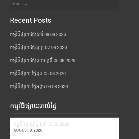
for:
Recent Posts
កម្មវិធីផ្សាយថ្ងៃសៅរ៍ 08.08.2026
កម្មវិធីផ្សាយថ្ងៃសុក្រ 07.08.2026
កម្មវិធីផ្សាយថ្ងៃព្រហស្បតិ៍ 06.08.2026
កម្មវិធីផ្សាយ ថ្ងៃពុធ 05.08.2026
កម្មវិធីផ្សាយ ថ្ងៃអង្គារ 04.08.2026
កម្មវិធីផ្សាយរាល់ថ្ងៃ
កម្មវិធីផ្សាយថ្ងៃសៅរ៍ 08.08.2026
AUGUST 8, 2026