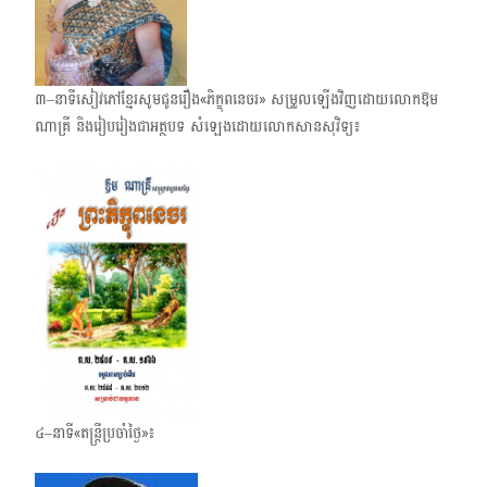
៣–នាទីសៀវភៅខ្មែរសូមជូនរឿង«ភិក្ខុពនេចរ» សម្រួលឡើងវិញដោយលោកឱម
ណាគ្រី និងរៀបរៀងជាអត្ថបទ សំឡេងដោយលោកសានសុវិទ្យ៖
៤–នាទី«តន្ត្រីប្រចាំថ្ងៃ»៖