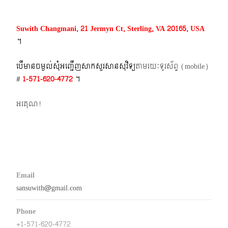
Suwith Changmani, 21 Jermyn Ct, Sterling, VA 20165, USA
។​
បើមានចម្ងល់​សុំអញ្ជើញសាកសួរសានសុវិទ្យ
តាមរយៈទូរស័ព្ទ​ (mobile)​
#
1-571-620-4772​
។
អរគុណ!
Email
sansuwith@gmail.com
Phone
+1-571-620-4772