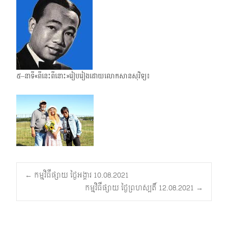
៥–នាទី«ពីនេះពីនោះ»រៀបរៀងដោយលោកសានសុវិទ្យ៖
Post
←
កម្មវិធីផ្សាយ ថ្ងៃអង្គារ 10.08.2021
កម្មវិធីផ្សាយ ថ្ងៃព្រហស្បតិ៍ 12.08.2021
→
navigation