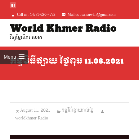
Call us : 1-571-620-4772
Mail us : sansuwith@gmail.com
Skip
World Khmer Radio
to
វិទ្យុខ្មែរពិភពលោក
conte
Menu
កម្មវិធីផ្សាយ ថ្ងៃពុធ 11.08.2021
August 11, 2021
កម្មវិធីផ្សាយរាល់ថ្ងៃ
worldkhmer Radio
Audio