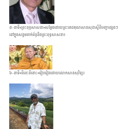
៥–នាទី«ព្រះពុទ្ធសាសនា»សម្តែងដោយព្រះតេជគុណសានសុជាស្តីពីបញ្ហាផ្សេងៗ
នៅក្នុងសង្គមពាក់​ព័ន្ធនឹងព្រះពុទ្ធសាសនា៖
៦–នាទី«ពីនេះពីនោះ»រៀបរៀងដោយលោកសានសុវិទ្យ៖