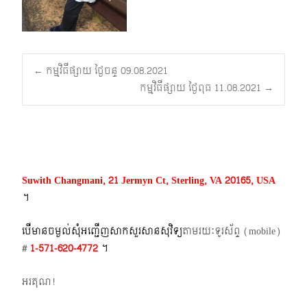
Post
←
កម្មវិធីផ្សាយ ថ្ងៃចន្ទ 09.08.2021
កម្មវិធីផ្សាយ ថ្ងៃពុធ 11.08.2021
→
navigation
Suwith Changmani, 21 Jermyn Ct, Sterling, VA 20165, USA
។​
បើមានចម្ងល់​សុំអញ្ជើញសាកសួរសានសុវិទ្យ
តាមរយៈទូរស័ព្ទ​ (mobile)​
#
1-571-620-4772​
។
អរគុណ!