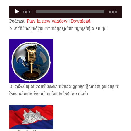
Audio
00:00
00:00
Player
Podcast:
Play in new window
|
Download
១–នាទីព័ត៌មានប្រចាំថ្ងៃរាយការណ៍ជូនស្តាប់ដោយអ្នកស្រីមៀន សម្បត្តិ៖
២–នាទី«សំឡេងរំដោះជាតិខ្មែរ»ដោយថ្ងៃនេះកញ្ញាចន្ទលក្ខិណានឹងបន្តអានអត្ថបទ
វិភាគរបស់លោក ទិតសានីមានចំណងជើងថា ភាសាឈើ៖