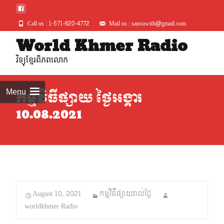
Call us : 1-571-620-4772
Mail us : sansuwith@gmail.com
Skip
World Khmer Radio
to
វិទ្យុខ្មែរពិភពលោក
conte
Menu
កម្មវិធីផ្សាយ ថ្ងៃអង្គារ
10.08.2021
August 10, 2021
កម្មវិធីផ្សាយរាល់ថ្ងៃ
worldkhmer Radio