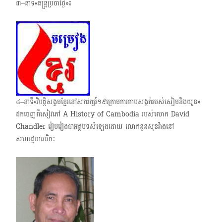
៣–នាទី«តន្ត្រីប្រចាំថ្ងៃ»៖
៤–នាទី«វិបត្តិសង្គមខ្មែរនៅសតវត្សរ៍១៩ក្រោមការគាបសង្កត់របស់សៀមនិងយួន»​
ដកចេញពីសៀវភៅ A History of Cambodia របស់​លោក David
Chandler រៀបរៀងជាអត្ថបទ​សំឡេងដោយ លោកនួន​សុខវ៉ាងនៅ
សហរដ្ឋអាមេរិក៖