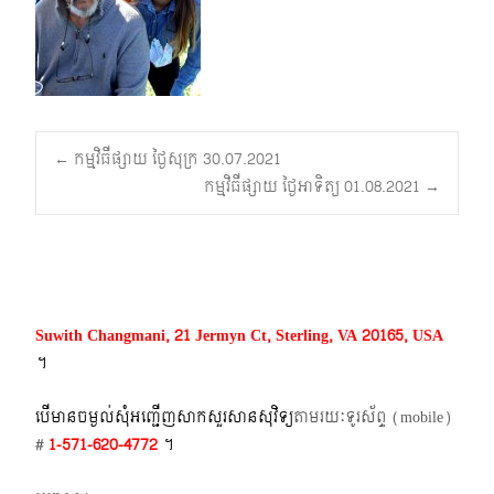
Post
←
កម្មវិធីផ្សាយ ថ្ងៃសុក្រ 30.07.2021
កម្មវិធីផ្សាយ ថ្ងៃអាទិត្យ 01.08.2021
→
navigation
Suwith Changmani, 21 Jermyn Ct, Sterling, VA 20165, USA
។​
បើមានចម្ងល់​សុំអញ្ជើញសាកសួរសានសុវិទ្យ
តាមរយៈទូរស័ព្ទ​ (mobile)​
#
1-571-620-4772​
។