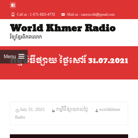
Call us : 1-571-620-4772
Mail us : sansuwith@gmail.com
Skip
World Khmer Radio
to
វិទ្យុខ្មែរពិភពលោក
conte
Menu
កម្មវិធីផ្សាយ ថ្ងៃសៅរ៍ 31.07.2021
July 31, 2021
កម្មវិធីផ្សាយរាល់ថ្ងៃ
worldkhmer
Radio
Audio