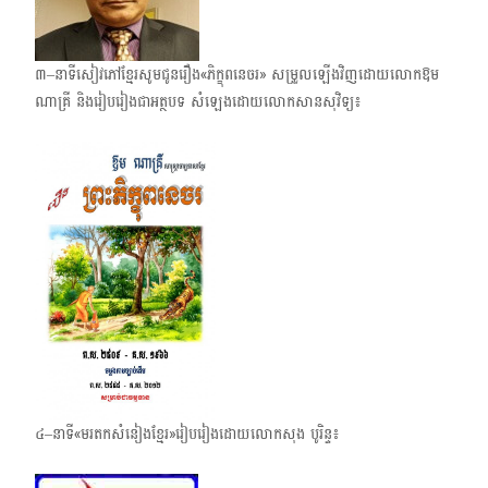
៣–នាទីសៀវភៅខ្មែរសូមជូនរឿង«ភិក្ខុពនេចរ» សម្រួលឡើងវិញដោយលោកឱម
ណាគ្រី និងរៀបរៀងជាអត្ថបទ សំឡេងដោយលោកសានសុវិទ្យ៖
៤–នាទី«មរតកសំនៀងខ្មែរ»រៀបរៀងដោយលោកសុង បូរិន្ទ៖