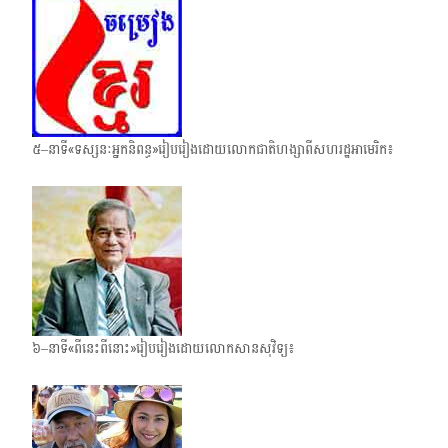
៥–នាទី«ទស្សនៈអ្នកនិពន្ធ»រៀបរៀងដោយលោកជាតិហង្សាពីសហរដ្ឋអាមេរិក៖
៦–នាទី«ពីនេះពីនោះ»រៀបរៀងដោយលោកសានសុវិទ្យ៖