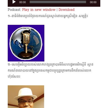
00:00
00:00
Player
Podcast:
Play in new window
|
Download
១–នាទីព័ត៌មានប្រចាំថ្ងៃរាយការណ៍ជូនស្តាប់ដោយអ្នកស្រីមៀន សម្បត្តិ៖
២–សេចក្តីអធិប្បាយរបស់លោកហង្សចក្រាបារមីពីសហរដ្ឋអាមេរិកស្តីពី ស្ថាន
ការណ៍នយោបាយ​នៅក្នុងប្រទេសកម្ពុជាបច្ចុប្បន្នក្រោមការដឹកនាំរបស់លោក
ហ៊ុនសែន៖