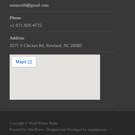
sansuwith@gmail.com
Phone
+1-571-620-4772
Address
3271 S Chicken Rd, Rowland, NC 28383
Copyright © World Khmer Radio
Powered by WordPress
, Designed and Developed by
templatesnext