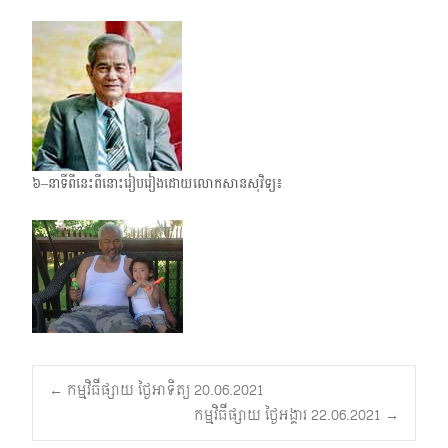
៦–នាទីពីនេះពីនោះរៀបរៀងដោយលោកសានសុវិទ្យ៖
Post
←
កម្មវិធីផ្សាយ ថ្ងៃអាទិត្យ 20.06.2021
កម្មវិធីផ្សាយ ថ្ងៃអង្គារ 22.06.2021
→