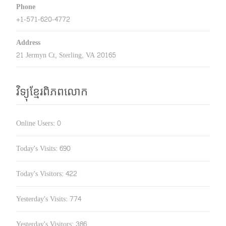
Phone
+1-571-620-4772
Address
21 Jermyn Ct, Sterling, VA 20165
វិទ្យុខ្មែរពិភពលោក
Online Users:
0
Today's Visits:
690
Today's Visitors:
422
Yesterday's Visits:
774
Yesterday's Visitors:
386