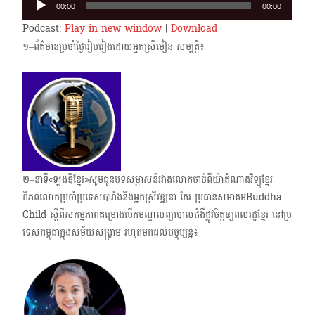
00:00
00:00
Player
Podcast:
Play in new window
|
Download
១–ព័ត៌មានប្រចាំថ្ងៃរៀបរៀងដោយអ្នកស្រីមៀន សម្បត្តិ៖
២–នាទី«ឡងឌីខ្មែរ»សូមជូនបទសម្ភាសន៍រវាងលោកថាច់ពីយ៉ាតំណាងវិទ្យុខ្មែរ
ពិភពលោកប្រចាំ​ប្រទេស​បារាំងនឹងអ្នកស្រី​វឌ្ឍនា កែវ ប្រធានសមាគមBuddha
Child ស្តីពីសកម្មភាពគម្រោងបើក​មណ្ឌល​ព្យាបាលជំងឺផ្លូវចិត្តឲ្យពលរដ្ឋខ្មែរ នៅប្រ​
ទេសកម្ពុជាក្នុងសម័យសង្គ្រាម រហូតមកដល់បច្ចុប្បន្ន៖