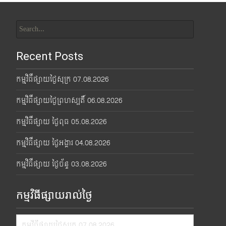
Search
for:
Recent Posts
កម្មវិធីផ្សាយថ្ងៃសុក្រ 07.08.2026
កម្មវិធីផ្សាយថ្ងៃព្រហស្បតិ៍ 06.08.2026
កម្មវិធីផ្សាយ ថ្ងៃពុធ 05.08.2026
កម្មវិធីផ្សាយ ថ្ងៃអង្គារ 04.08.2026
កម្មវិធីផ្សាយ ថ្ងៃច័ន្ទ 03.08.2026
កម្មវិធីផ្សាយរាល់ថ្ងៃ
កម្មវិធីផ្សាយថ្ងៃសុក្រ 07.08.2026