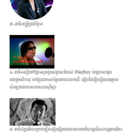
៣–នាទី«តន្ត្រីប្រចាំថ្ងៃ»៖
៤–នាទី«សៀវភៅខ្មែរ»សូមជូនសម្ភាសន៍របស់ Playboy ជាមួយសម្ដេច
នរោត្តមសីហនុ បកប្រែជាភាសាខ្មែរដោយលោកលី ឌៀបនិងរៀប​រៀងជា​អត្ថបទ​
សំឡេង​ដោយលោក​សានសុវិទ្យ៖
៥–នាទី«ខ្មែរអើយក្រោក​ឡើង»រៀបរៀង​ដោយលោកជាតិហង្សាពីសហរដ្ឋ​អាមេរិក៖