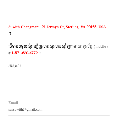
navigation
Suwith Changmani, 21 Jermyn Ct, Sterling, VA 20165, USA
។​
បើមានចម្ងល់​សុំអញ្ជើញសាកសួរសានសុវិទ្យ
តាមរយៈទូរស័ព្ទ​ (mobile)​
#
1-571-620-4772​
។
អរគុណ!
Email
sansuwith@gmail.com