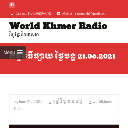
Call us : 1-571-620-4772
Mail us : sansuwith@gmail.com
Skip
World Khmer Radio
to
វិទ្យុខ្មែរពិភពលោក
conte
Menu
កម្មវិធីផ្សាយ ថ្ងៃចន្ទ 21.06.2021
June 21, 2021
កម្មវិធីផ្សាយរាល់ថ្ងៃ
worldkhmer
Radio
Audio