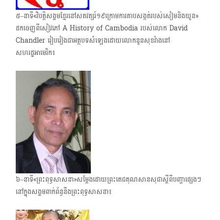
៥–នាទី«វិបត្តិសង្គមខ្មែរនៅសតវត្សរ៍១៩ក្រោមការគាបសង្កត់របស់សៀមនិងយួន»​
ដកចេញពីសៀវភៅ A History of Cambodia របស់​លោក David
Chandler រៀបរៀងជាអត្ថបទ​សំឡេងដោយលោកនួនសុខវ៉ាងនៅ
សហរដ្ឋអាមេរិក៖
៦–នាទី«ព្រះពុទ្ធសាសនា»សម្តែងដោយព្រះតេជគុណសានសុជាស្តីពីបញ្ហាផ្សេងៗ
នៅក្នុងសង្គមពាក់​ព័ន្ធនឹងព្រះពុទ្ធសាសនា៖