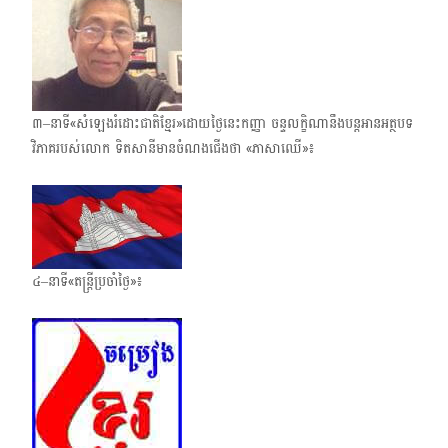
៣–នាទី«សំឡេងរំដោះជាតិខ្មែរ»ដោយថ្ងៃនេះកញ្ញា ចន្ទលក្ខិណានឹងបន្តអានអត្ថបទ
វិភាគរបស់លោក ទិតសានីមានចំណងជើងថា «ភាសាឈើ»៖
៤–នាទី«តន្ត្រីប្រចាំថ្ងៃ»៖