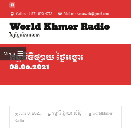
Call us : 1-571-620-4772
Mail us : sansuwith@gmail.com
Skip
World Khmer Radio
to
វិទ្យុខ្មែរពិភពលោក
conte
Menu
កម្មវិធីផ្សាយ ថ្ងៃអង្គារ
08.06.2021
June 8, 2021
កម្មវិធីផ្សាយរាល់ថ្ងៃ
worldkhmer
Radio