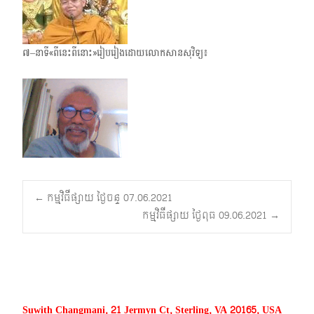
៧–នាទី«ពីនេះពីនោះ»រៀបរៀងដោយលោកសានសុវិទ្យ៖
Post
←
កម្មវិធីផ្សាយ ថ្ងៃចន្ទ 07.06.2021
កម្មវិធីផ្សាយ ថ្ងៃពុធ 09.06.2021
→
navigation
Suwith Changmani, 21 Jermyn Ct, Sterling, VA 20165, USA