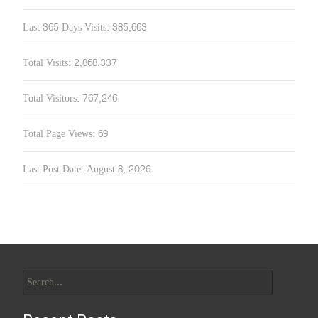
Last 365 Days Visits:
385,663
Total Visits:
2,868,337
Total Visitors:
767,246
Total Page Views:
69
Last Post Date:
August 8, 2026
Search
for: