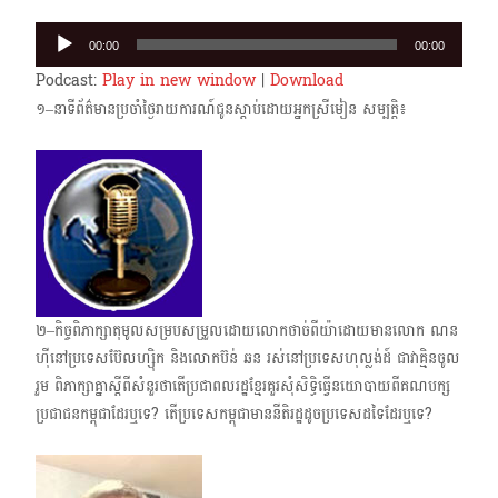
Audio
00:00
00:00
Player
Podcast:
Play in new window
|
Download
១–នាទីព័ត៌មានប្រចាំថ្ងៃរាយការណ៍ជូនស្តាប់ដោយអ្នកស្រីមៀន សម្បត្តិ៖
២–កិច្ចពិភាក្សាតុមូលសម្របសម្រួលដោយលោកថាច់ពីយ៉ាដោយមានលោក ណន
ហ៊ីនៅប្រទេសប៊ែលហ្ស៊ិក និងលោកប៊ន់ ឆន រស់នៅប្រទេសហុល្លង់ដ៍ ជាវាគ្មិនចូល
រួម ពិភាក្សាគ្នាស្តីពីសំនួរថាតើប្រជាពលរដ្ឋខ្មែរគួរសុំសិទ្ធិធ្វើ​នយោបាយ​ពីគណបក្ស
ប្រជាជនកម្ពុជាដែរឬទេ? តើប្រទេសកម្ពុជាមាននីតិរដ្ឋដូចប្រទេសដទៃដែរឬទេ?