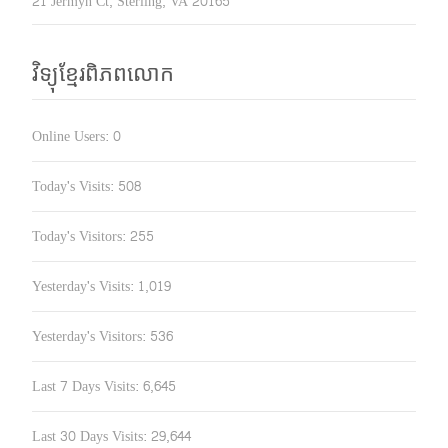
21 Jermyn Ct, Sterling, VA 20165
វិទ្យុខ្មែរពិភពលោក
Online Users:
0
Today's Visits:
508
Today's Visitors:
255
Yesterday's Visits:
1,019
Yesterday's Visitors:
536
Last 7 Days Visits:
6,645
Last 30 Days Visits:
29,644