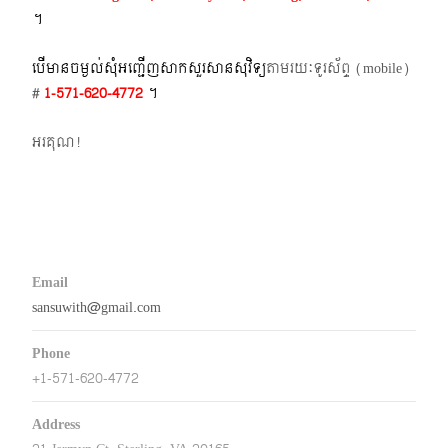
។​
បើមានចម្ងល់​សុំអញ្ជើញសាកសួរសានសុវិទ្យ
តាមរយៈទូរស័ព្ទ​ (mobile)​
#
1-571-620-4772​
។
អរគុណ!
Email
sansuwith@gmail.com
Phone
+1-571-620-4772
Address