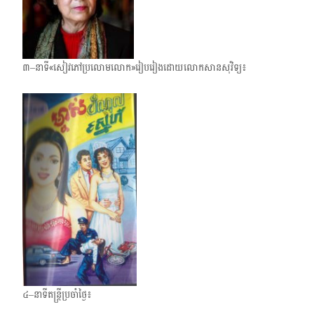
៣–នាទី«សៀវភៅប្រលោមលោក»រៀបរៀងដោយលោកសានសុវិទ្យ៖
៤–នាទីតន្ត្រីប្រចាំថ្ងៃ៖