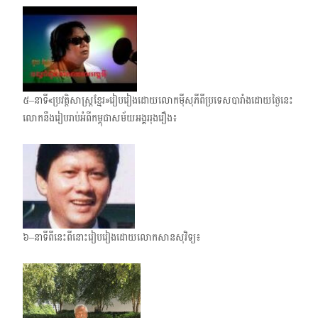
៥–នាទី«ប្រវត្តិសាស្ត្រខ្មែរ»រៀបរៀងដោយលោកម៉ីសុភីពីប្រទេសបារាំង​ដោយថ្ងៃនេះ​
លោកនឹងរៀបរាប់​អំពីកម្ពុជាសម័យអង្គររុងរឿង៖
៦–នាទីពីនេះពីនោះរៀបរៀងដោយលោកសានសុវិទ្យ៖