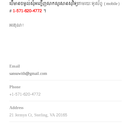
បើមានចម្ងល់​សុំអញ្ជើញសាកសួរសានសុវិទ្យ
តាមរយៈទូរស័ព្ទ​ (mobile)​
#
1-571-620-4772​
។
អរគុណ!
Email
sansuwith@gmail.com
Phone
+1-571-620-4772
Address
21 Jermyn Ct, Sterling, VA 20165