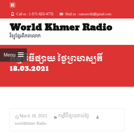
Call us : 1-571-620-4772
Mail us : sansuwith@gmail.com
Skip
World Khmer Radio
to
វិទ្យុខ្មែរពិភពលោក
conte
Menu
កម្មវិធីផ្សាយ ថ្ងៃព្រហស្បតិ៍
18.03.2021
March 18, 2021
កម្មវិធីផ្សាយរាល់ថ្ងៃ
worldkhmer Radio