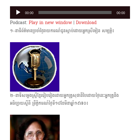
Audio
00:00
00:00
Player
Podcast:
Play in new window
|
Download
១–នាទីព័ត៌មានប្រចាំថ្ងៃរាយការណ៍ជូនស្តាប់ដោយអ្នកស្រីមៀន សម្បត្តិ៖
២–នាទីសម្លេងស្ត្រីខ្មែររៀបរៀងដោយអ្នកគ្រូសុផានីបៃដោយថ្ងៃនេះអ្នកគ្រូនឹង
អធិប្បាយស្តីពី ព្រឹត្តិការណ៍ថ្ងៃទី១៨ខែមីនាឆ្នាំ១៩៧០៖