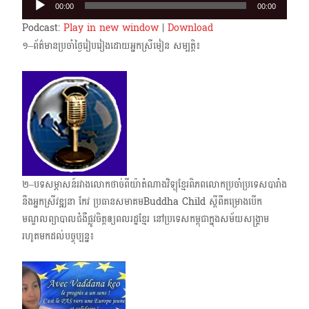
00:00
00:00
Player
Podcast:
Play in new window
|
Download
១–ព័ត៌មានប្រចាំថ្ងៃរៀបរៀងដោយអ្នកស្រីមៀន សម្បត្តិ៖
២–បទសម្ភាសន៍រវាងលោកថាច់ពីយ៉ាតំណាងវិទ្យុខ្មែរពិភពលោកប្រចាំប្រទេសបារាំង
នឹងអ្នកស្រី​វឌ្ឍនា កែវ ប្រធានសមាគមBuddha Child ស្តីពីគម្រោងបើក
មណ្ឌលព្យាបាលជំងឺផ្លូវចិត្តឲ្យពលរដ្ឋខ្មែរ នៅប្រ​ទេសកម្ពុជាក្នុងសម័យសង្គ្រាម
រហូតមកដល់បច្ចុប្បន្ន៖