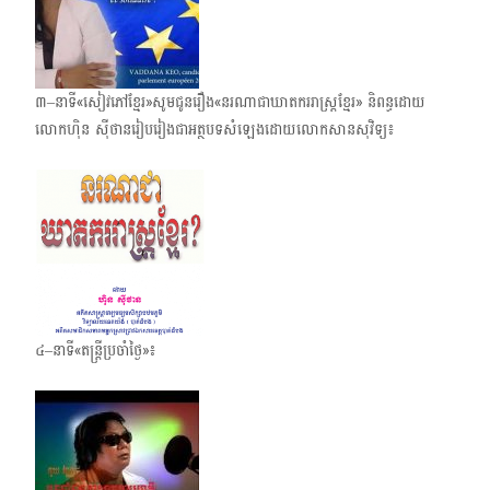
៣–នាទី«សៀវភៅខ្មែរ»សូមជូនរឿង​«នរណាជាឃាតកររាស្ត្រខ្មែរ» និពន្ធដោយ
លោកហ៊ិន ស៊ីថានរៀប​រៀងជា​អត្ថបទ​សំឡេង​ដោយលោកសានសុវិទ្យ៖
៤–នាទី«តន្ត្រីប្រចាំថ្ងៃ»៖