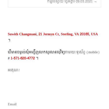
កម្មវិធីផ្សាយ ថ្ងៃអង្គារ 09.03.2021
→
navigation
Suwith Changmani, 21 Jermyn Ct, Sterling, VA 20165, USA
។​
បើមានចម្ងល់​សុំអញ្ជើញសាកសួរសានសុវិទ្យ
តាមរយៈទូរស័ព្ទ​ (mobile)​
#
1-571-620-4772​
។
អរគុណ!
Email