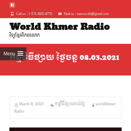
Call us : 1-571-620-4772
Mail us : sansuwith@gmail.com
Skip
World Khmer Radio
to
វិទ្យុខ្មែរពិភពលោក
conte
Menu
កម្មវិធីផ្សាយ ថ្ងៃចន្ទ 08.03.2021
March 8, 2021
កម្មវិធីផ្សាយរាល់ថ្ងៃ
worldkhmer
Radio
Audio