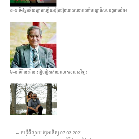
៥–នាទី«ខ្មែរអើយក្រោក​ឡើង»រៀបរៀង​ដោយលោកជាតិហង្សាពីសហរដ្ឋ​អាមេរិក៖
៦–នាទីពីនេះពីនោះរៀបរៀងដោយលោកសានសុវិទ្យ៖
Post
←
កម្មវិធីផ្សាយ ថ្ងៃអាទិត្យ 07.03.2021