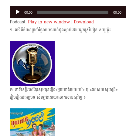
Audio
00:00
00:00
Player
Podcast:
Play in new window
|
Download
១–នាទីព័ត៌មានប្រចាំថ្ងៃរាយការណ៍ជូនស្តាប់ដោយអ្នកស្រីមៀន សម្បត្តិ៖
២–នាទីសៀវភៅខ្មែរសូមជូនរឿង«មួយពាន់មួយយប់» ឬ «ឯកសហស្សរាត្រី»
រៀបរៀងជាអត្ថបទ សំឡេងដោយលោកសានសុវិទ្យ ៖