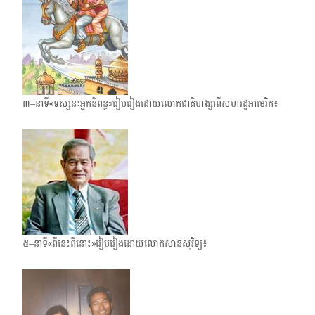
៣–នាទី«ទស្សនៈអ្នកនិពន្ធ»រៀបរៀងដោយលោកជាតិហង្សាពីសហរដ្ឋអាមេរិក៖
៥–នាទី«ពីនេះពីនោះ»រៀបរៀងដោយលោកសានសុវិទ្យ៖