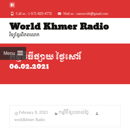
Call us : 1-571-620-4772
Mail us : sansuwith@gmail.com
Skip
World Khmer Radio
to
វិទ្យុខ្មែរពិភពលោក
conte
Menu
កម្មវិធីផ្សាយ ថ្ងៃសៅរ៍
06.02.2021
February 6, 2021
កម្មវិធីផ្សាយរាល់ថ្ងៃ
worldkhmer Radio