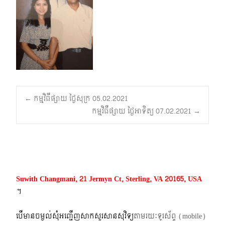
Post
←
កម្មវិធីផ្សាយ ថ្ងៃសុក្រ 05.02.2021
កម្មវិធីផ្សាយ ថ្ងៃអាទិត្យ 07.02.2021
→
navigation
Suwith Changmani, 21 Jermyn Ct, Sterling, VA 20165, USA
។​
បើមានចម្ងល់​សុំអញ្ជើញសាកសួរសានសុវិទ្យ
តាមរយៈទូរស័ព្ទ​ (mobile)​