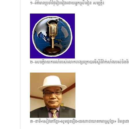
១–ព័ត៌មានប្រចាំថ្ងៃរៀបរៀងដោយអ្នកស្រីមៀន សម្បត្តិ៖
២–សេចក្តីរាយការណ៍របស់លោកហង្សចក្រាបារមីស្តីពីវ៉ាក់សាំងរបស់ចិ
៣–នាទី«សៀវភៅខ្មែរ»សូមជូនរឿង​«នរណាជាឃាតកររាស្ត្រខ្មែរ» និពន