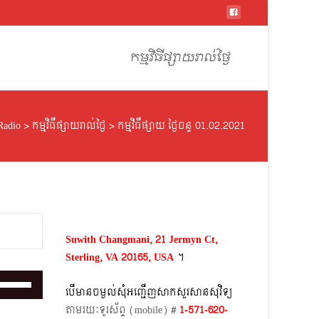
Skip
to
កម្មវិធីផ្សាយរាល់ថ្ងៃ
content
Radio
>
កម្មវិធីផ្សាយរាល់ថ្ងៃ
>
កម្មវិធីផ្សាយ ថ្ងៃចន្ទ 01.02.2021
Suwith Changmani, 21 Jermyn Ct,
Sterling, VA 20165, USA
។​
Use
បើមានចម្ងល់​សុំអញ្ជើញសាកសួរសានសុវិទ្យ
Up/Down
តាមរយៈទូរស័ព្ទ​ (mobile)​ #
1-571-620-
Arrow