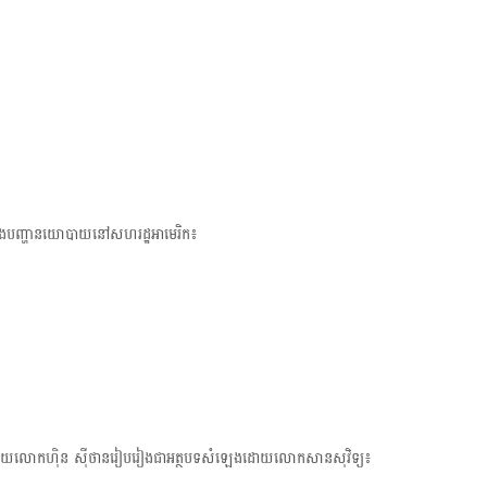
t
i
o
ននិងបញ្ហានយោបាយនៅ​សហរដ្ឋអាមេរិក៖
្ធដោយលោកហ៊ិន ស៊ីថានរៀប​រៀងជា​អត្ថបទ​សំឡេង​ដោយលោកសានសុវិទ្យ៖