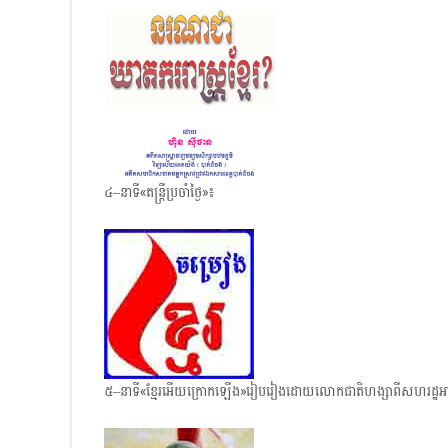
៤–នាទី«តន្ត្រីប្រចាំថ្ងៃ»៖
៥–នាទី«ខ្មែរអើយក្រោក​ឡើង»រៀបរៀង​ដោយលោកជាតិហង្សាពីសហរដ្ឋ​អា