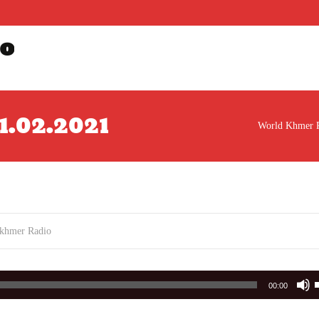
o
 01.02.2021
World Khmer 
khmer Radio
00:00