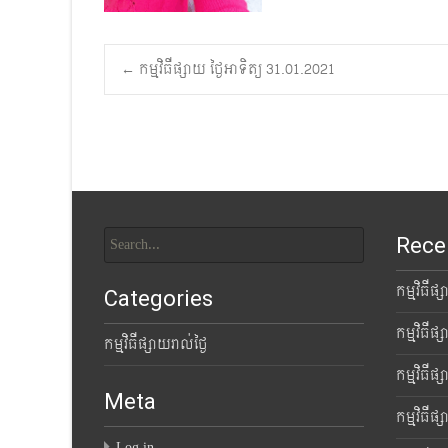
Post
←
កម្មវិធីផ្សាយ ថ្ងៃអាទិត្យ 31.01.2021
navigation
Search
Rece
for:
កម្មវិធីផ
Categories
កម្មវិធីផ
កម្មវិធីផ្សាយរាល់ថ្ងៃ
កម្មវិធីផ
Meta
កម្មវិធីផ
Log in