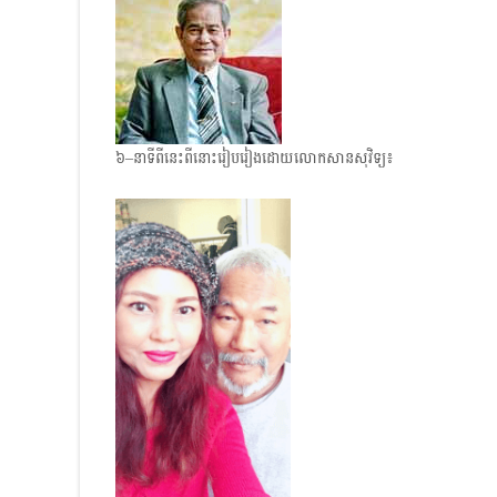
៦–នាទីពីនេះពីនោះរៀបរៀងដោយលោកសានសុវិទ្យ៖