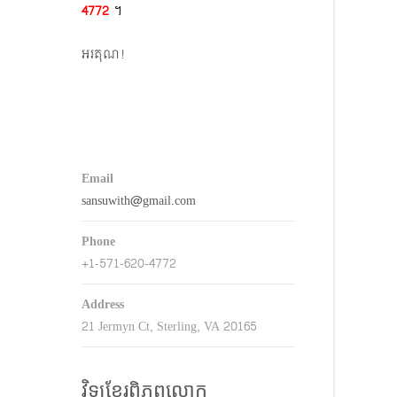
4772​
។
keys
o
អរគុណ!
ncrease
r
decrease
volume.
Email
sansuwith@gmail.com
Phone
+1-571-620-4772
Address
21 Jermyn Ct, Sterling, VA 20165
វិទ្យុខ្មែរពិភពលោក