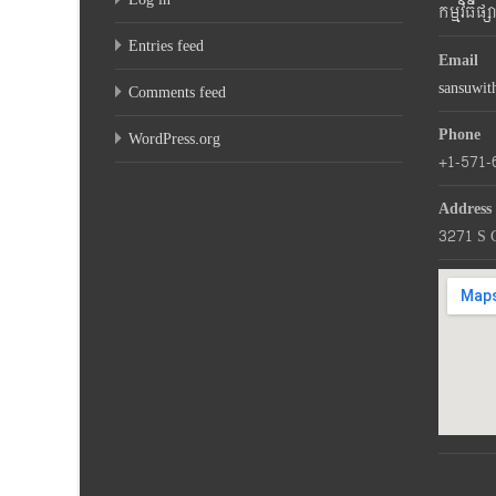
កម្មវិធីផ
Entries feed
Email
sansuwi
Comments feed
Phone
WordPress.org
+1-571-
Address
3271 S 