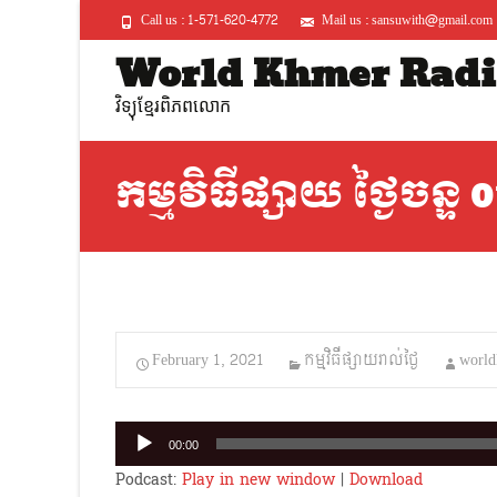
Call us : 1-571-620-4772
Mail us : sansuwith@gmail.com
World Khmer Radi
វិទ្យុខ្មែរពិភពលោក
កម្មវិធីផ្សាយ ថ្ងៃចន្ទ
February 1, 2021
កម្មវិធីផ្សាយរាល់ថ្ងៃ
world
Audio
00:00
Player
Podcast:
Play in new window
|
Download