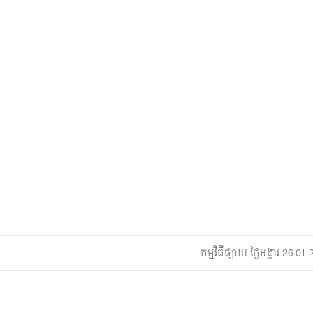
កម្មវិធីផ្សាយ ថ្ងៃអង្គារ 26.0