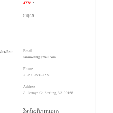
4772​
។
keys
o
អរគុណ!
ncrease
r
decrease
volume.
Email
ាំ១៩៧៩​ដែល
sansuwith@gmail.com
Phone
+1-571-620-4772
Address
21 Jermyn Ct, Sterling, VA 20165
វិទ្យុខ្មែរពិភពលោក