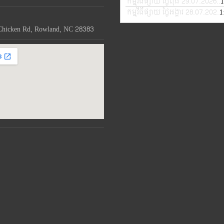
កម្មវិធីផ្សាយ ថ្ងៃពុធ 29.07.2026
1
—
កម្មវិធីផ្សាយ ថ្ងៃអង្គារ 28.07.2026
1
Chicken Rd, Rowland, NC 28383