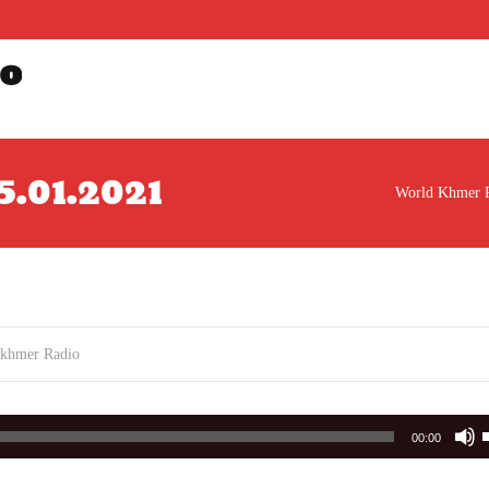
o
25.01.2021
World Khmer 
dkhmer Radio
00:00