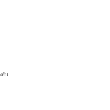
មេរិក៖