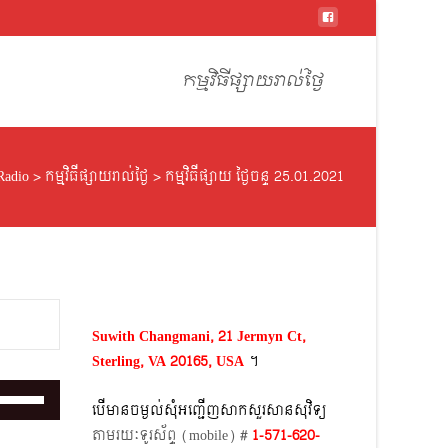
Skip
to
កម្មវិធីផ្សាយរាល់ថ្ងៃ
content
Radio
>
កម្មវិធីផ្សាយរាល់ថ្ងៃ
>
កម្មវិធីផ្សាយ ថ្ងៃចន្ទ 25.01.2021
Suwith Changmani, 21 Jermyn Ct,
Sterling, VA 20165, USA
។​
Use
បើមានចម្ងល់​សុំអញ្ជើញសាកសួរសានសុវិទ្យ
Up/Down
តាមរយៈទូរស័ព្ទ​ (mobile)​ #
1-571-620-
Arrow