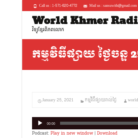
Call us : 1-571-620-4772
Mail us : sansuwith@gmail.com
World Khmer Radi
វិទ្យុខ្មែរពិភពលោក
កម្មវិធីផ្សាយ ថ្ងៃចន្ទ 
January 25, 2021
កម្មវិធីផ្សាយរាល់ថ្ងៃ
worl
Audio
00:00
Player
Podcast:
Play in new window
|
Download