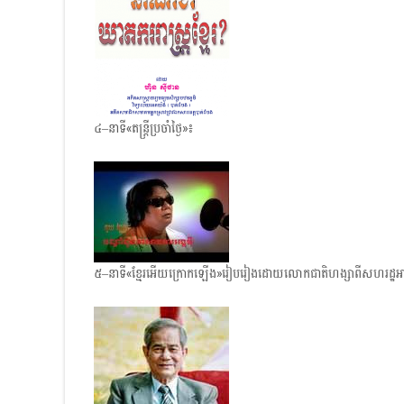
៤–នាទី«តន្ត្រីប្រចាំថ្ងៃ»៖
៥–នាទី«ខ្មែរអើយក្រោក​ឡើង»រៀបរៀង​ដោយលោកជាតិហង្សាពីសហរដ្ឋ​អា