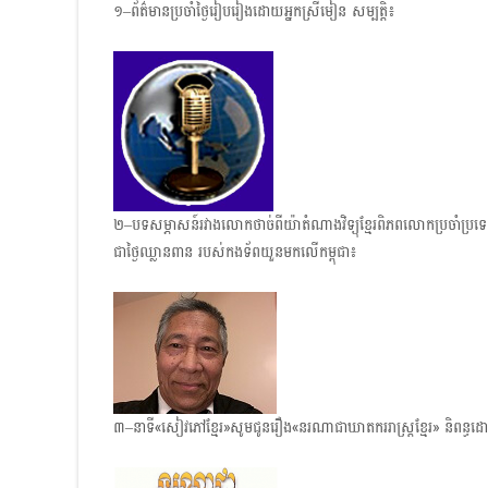
១–ព័ត៌មានប្រចាំថ្ងៃរៀបរៀងដោយអ្នកស្រីមៀន សម្បត្តិ៖
២–បទសម្ភាសន៍រវាងលោកថាច់ពីយ៉ាតំណាងវិទ្យុខ្មែរពិភព​លោកប្រចាំប្រ
ជាថ្ងៃ​ឈ្លានពាន របស់កងទ័ពយួនមកលើកម្ពុជា៖
៣–នាទី«សៀវភៅខ្មែរ»សូមជូនរឿង​«នរណាជាឃាតកររាស្ត្រខ្មែរ» និពន