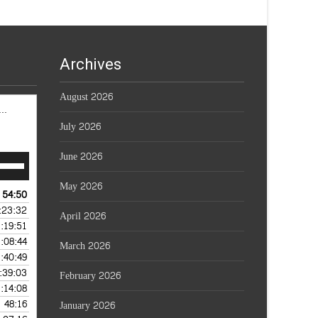
Archives
August 2026
ធីផ្សាយថ្ងៃព្រហស្បតិ៍ 06.08.2026
July 2026
June 2026
e
/Down
May 2026
row
54:50
— AUGUST 6, 2026
ys
:23:32
 AUGUST 5, 2026
April 2026
1:19:51
— AUGUST 4, 2026
crease
1:08:44
 AUGUST 3, 2026
March 2026
1:40:49
— AUGUST 2, 2026
crease
:39:03
 AUGUST 1, 2026
February 2026
lume.
1:14:08
 JULY 31, 2026
48:16
— JULY 30, 2026
January 2026