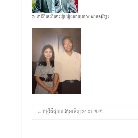
៦–នាទីពីនេះពីនោះរៀបរៀងដោយលោកសានសុវិទ្យ៖
Post
←
កម្មវិធីផ្សាយ ថ្ងៃអាទិត្យ 24.01.2021
navigation