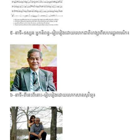
៥–នាទី«ទស្សនៈអ្នកនិពន្ធ»រៀបរៀងដោយលោកជាតិហង្សាពីសហរដ្ឋអាមេរិក៖
៦–នាទី«ពីនេះពីនោះ»រៀបរៀងដោយលោកសានសុវិទ្យ៖