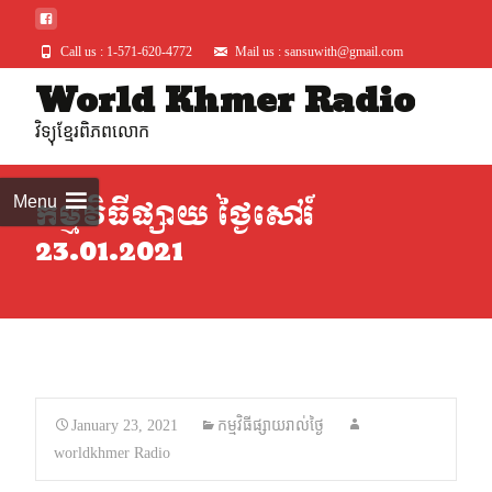
Call us : 1-571-620-4772
Mail us : sansuwith@gmail.com
World Khmer Radio
Skip
to
វិទ្យុខ្មែរពិភពលោក
conte
Menu
កម្មវិធីផ្សាយ ថ្ងៃសៅរ៍
23.01.2021
January 23, 2021
កម្មវិធីផ្សាយរាល់ថ្ងៃ
worldkhmer Radio