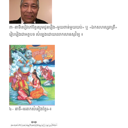
៣–នាទីសៀវភៅខ្មែរសូមជូនរឿង«មួយពាន់មួយយប់» ឬ «ឯកសហស្សរាត្រី»
រៀបរៀងជាអត្ថបទ សំឡេងដោយលោកសានសុវិទ្យ ៖
៤– នាទី«មរតកសំនៀងខ្មែរ»៖