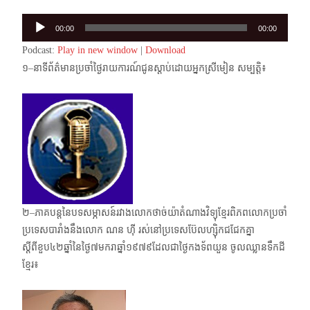
Audio
00:00
00:00
Player
Podcast:
Play in new window
|
Download
១–នាទីព័ត៌មានប្រចាំថ្ងៃរាយការណ៍ជូនស្តាប់ដោយអ្នកស្រីមៀន សម្បត្តិ៖
២–ភាគបន្តនៃបទសម្ភាសន៍រវាងលោកថាច់យ៉ាតំណាងវិទ្យុខ្មែរពិភពលោកប្រចាំ
ប្រទេសបារាំងនឹង​លោក ណន ហ៊ី រស់នៅប្រទេសប៊ែលហ្ស៊ិកជជែកគ្នា
ស្តីពីខួប៤២ឆ្នាំនៃថ្ងៃ៧មករាឆ្នាំ​១៩៧៩ដែលជា​ថ្ងៃកងទ័ពយួន ចូលឈ្លានទឹកដី
ខ្មែរ៖