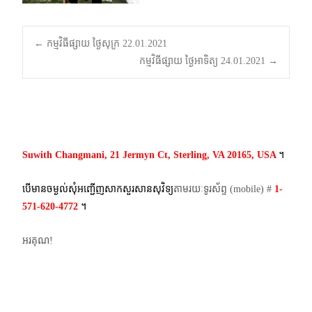
Post
←
កម្មវិធីផ្សាយ ថ្ងៃសុក្រ 22.01.2021
កម្មវិធីផ្សាយ ថ្ងៃអាទិត្យ 24.01.2021
→
navigation
Suwith Changmani, 21 Jermyn Ct, Sterling, VA 20165, USA
។​
បើមានចម្ងល់​សុំអញ្ជើញសាកសួរសានសុវិទ្យ
តាមរយៈទូរស័ព្ទ​ (mobile)​ #
1-
571-620-4772​
។
អរគុណ!