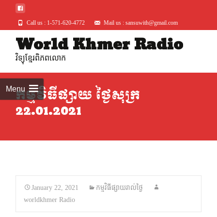
Call us : 1-571-620-4772
Mail us : sansuwith@gmail.com
World Khmer Radio
Skip
to
វិទ្យុខ្មែរពិភពលោក
conte
Menu
កម្មវិធីផ្សាយ ថ្ងៃសុក្រ
22.01.2021
January 22, 2021
កម្មវិធីផ្សាយរាល់ថ្ងៃ
worldkhmer Radio