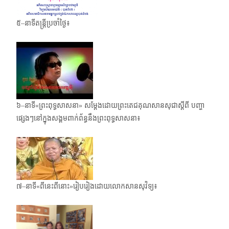
៥–នាទីតន្ត្រីប្រចាំថ្ងៃ៖
៦–នាទី«ព្រះពុទ្ធសាសនា» សម្តែងដោយព្រះតេជគុណសានសុជាស្តីពី បញ្ហា
ផ្សេងៗនៅក្នុងសង្គមពាក់​ព័ន្ធនឹងព្រះពុទ្ធសាសនា៖
៧–នាទី«ពីនេះពីនោះ»រៀបរៀងដោយលោកសានសុវិទ្យ៖