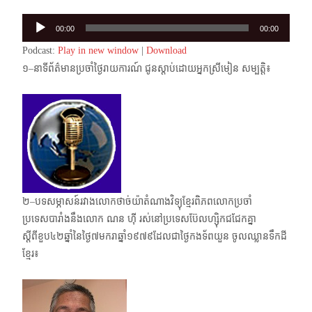
Audio
00:00
00:00
Player
Podcast:
Play in new window
|
Download
១–នាទីព័ត៌មានប្រចាំថ្ងៃរាយការណ៍ ជូនស្តាប់ដោយអ្នកស្រីមៀន សម្បត្តិ៖
២–បទសម្ភាសន៍រវាងលោកថាច់យ៉ាតំណាងវិទ្យុខ្មែរពិភពលោកប្រចាំ
ប្រទេសបារាំងនឹងលោក ណន ហ៊ី រស់នៅប្រទេសប៊ែលហ្ស៊ិកជជែកគ្នា
ស្តីពីខួប៤២ឆ្នាំនៃថ្ងៃ៧មករាឆ្នាំ១៩៧៩ដែលជាថ្ងៃកងទ័ពយួន ចូលឈ្លានទឹកដី
ខ្មែរ៖