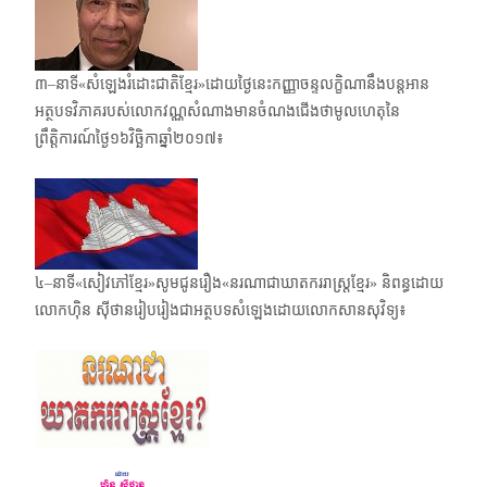
៣–នាទី«សំឡេងរំដោះជាតិខ្មែរ»ដោយថ្ងៃនេះកញ្ញាចន្ទលក្ខិណានឹងបន្តអាន
អត្ថបទវិភាគរបស់​លោកវណ្ណសំណាងមានចំណងជើងថាមូលហេតុនៃ
ព្រឹត្តិការណ៍ថ្ងៃ១៦វិច្ឆិកាឆ្នាំ២០១៧៖
៤–នាទី«សៀវភៅខ្មែរ»សូមជូនរឿង​«នរណាជាឃាតកររាស្ត្រខ្មែរ» និពន្ធដោយ
លោកហ៊ិន ស៊ីថានរៀប​រៀងជា​អត្ថបទ​សំឡេង​ដោយលោកសានសុវិទ្យ៖