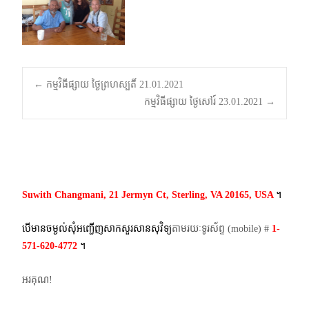
Post
←
កម្មវិធីផ្សាយ ថ្ងៃព្រហស្បតិ៍ 21.01.2021
កម្មវិធីផ្សាយ ថ្ងៃសៅរ៍ 23.01.2021
→
navigation
Suwith Changmani, 21 Jermyn Ct, Sterling, VA 20165, USA
។​
បើមានចម្ងល់​សុំអញ្ជើញសាកសួរសានសុវិទ្យ
តាមរយៈទូរស័ព្ទ​ (mobile)​ #
1-
571-620-4772​
។
អរគុណ!