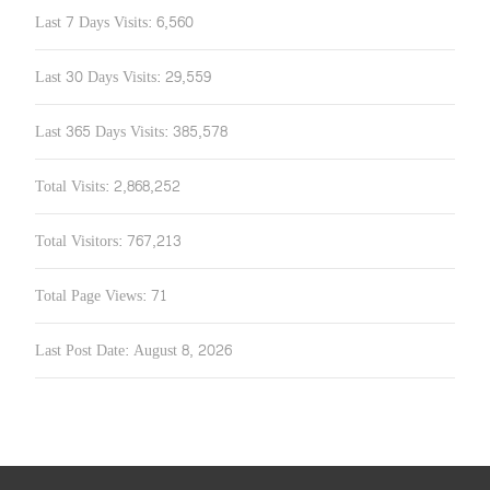
Last 7 Days Visits:
6,560
Last 30 Days Visits:
29,559
Last 365 Days Visits:
385,578
Total Visits:
2,868,252
Total Visitors:
767,213
Total Page Views:
71
Last Post Date:
August 8, 2026