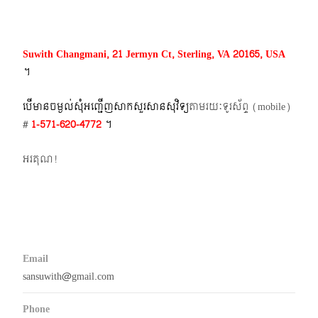
Suwith Changmani, 21 Jermyn Ct, Sterling, VA 20165, USA
។​
បើមានចម្ងល់​សុំអញ្ជើញសាកសួរសានសុវិទ្យ
តាមរយៈទូរស័ព្ទ​ (mobile)​
#
1-571-620-4772​
។
អរគុណ!
Email
sansuwith@gmail.com
Phone