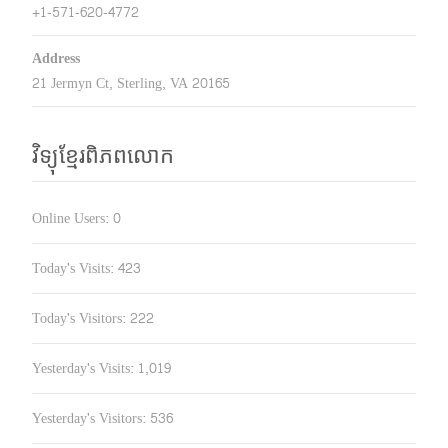
+1-571-620-4772
Address
21 Jermyn Ct, Sterling, VA 20165
វិទ្យុខ្មែរពិភពលោក
Online Users:
0
Today's Visits:
423
Today's Visitors:
222
Yesterday's Visits:
1,019
Yesterday's Visitors:
536