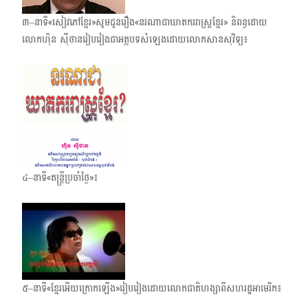
៣–នាទី«សៀវភៅខ្មែរ»សូមជូនរឿង​«នរណាជាឃាតកររាស្ត្រខ្មែរ» និពន្ធដោយ
លោកហ៊ិន ស៊ីថានរៀប​រៀងជា​អត្ថបទ​សំឡេង​ដោយលោកសានសុវិទ្យ៖
៤–នាទី«តន្ត្រីប្រចាំថ្ងៃ»៖
៥–នាទី«ខ្មែរអើយក្រោក​ឡើង»រៀបរៀង​ដោយលោកជាតិហង្សាពីសហរដ្ឋ​អាមេរិក៖