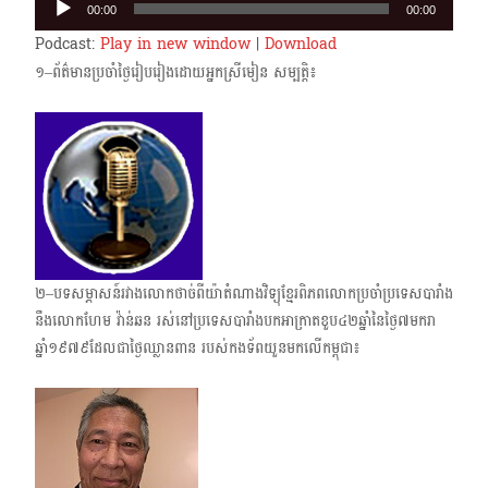
00:00
00:00
Player
Podcast:
Play in new window
|
Download
១–ព័ត៌មានប្រចាំថ្ងៃរៀបរៀងដោយអ្នកស្រីមៀន សម្បត្តិ៖
២–បទសម្ភាសន៍រវាងលោកថាច់ពីយ៉ាតំណាងវិទ្យុខ្មែរពិភព​លោកប្រចាំប្រទេសបារាំង
នឹងលោកហែម វ៉ាន់ឆន រស់នៅប្រទេសបារាំងបកអាក្រាតខួប៤២ឆ្នាំនៃថ្ងៃ៧មករា
ឆ្នាំ១៩៧៩​ដែលជាថ្ងៃឈ្លានពាន របស់កងទ័ពយួនមកលើកម្ពុជា៖