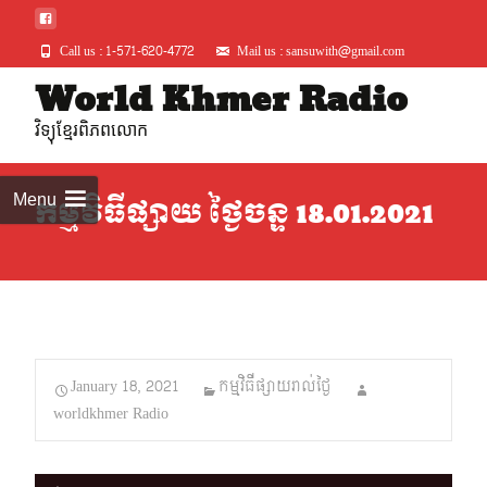
Call us : 1-571-620-4772
Mail us : sansuwith@gmail.com
Skip
World Khmer Radio
to
វិទ្យុខ្មែរពិភពលោក
conte
Menu
កម្មវិធីផ្សាយ ថ្ងៃចន្ទ 18.01.2021
January 18, 2021
កម្មវិធីផ្សាយរាល់ថ្ងៃ
worldkhmer Radio
Audio