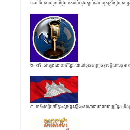
១–នាទីព័ត៌មានប្រចាំថ្ងៃរាយការណ៍ ជូនស្តាប់ដោយអ្នកស្រីមៀន សម្បត្
២–នាទី«សំឡេងរំដោះជាតិខ្មែរ»ដោយថ្ងៃនេះកញ្ញាចន្ទលក្ខិណាបន្
៣–នាទី«សៀវភៅខ្មែរ»សូមជូនរឿង​«នរណាជាឃាតកររាស្ត្រខ្មែរ» ន