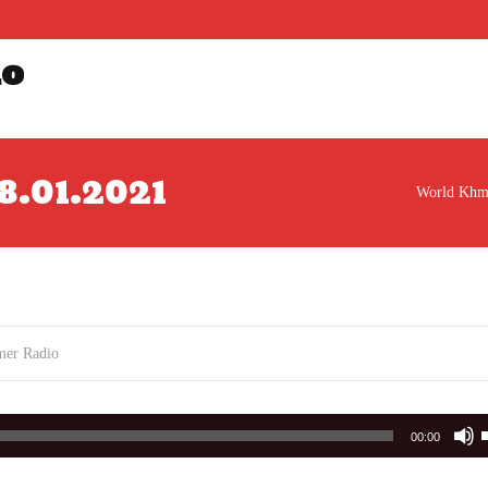
io
រ 8.01.2021
World Khm
mer Radio
00:00