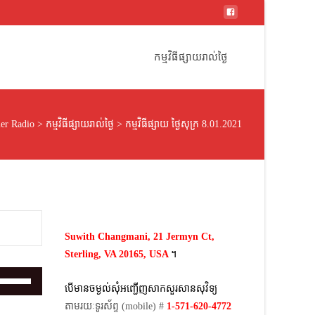
Skip
to
កម្មវិធីផ្សាយរាល់ថ្ងៃ
content
er Radio
>
កម្មវិធីផ្សាយរាល់ថ្ងៃ
>
កម្មវិធីផ្សាយ ថ្ងៃសុក្រ 8.01.2021
Suwith Changmani, 21 Jermyn Ct,
Sterling, VA 20165, USA
។​
Use
បើមានចម្ងល់​សុំអញ្ជើញសាកសួរសានសុវិទ្យ
Up/Down
តាមរយៈទូរស័ព្ទ​ (mobile)​ #
1-571-620-4772​
Arrow