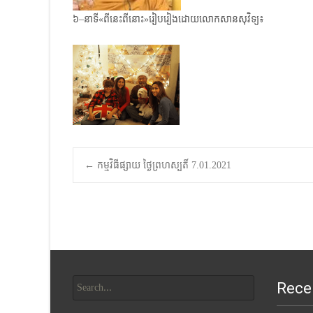
៦–នាទី«ពីនេះពីនោះ»រៀបរៀងដោយលោកសានសុវិទ្យ៖
Post
←
កម្មវិធីផ្សាយ ថ្ងៃព្រហស្បតិ៍ 7.01.2021
navigation
Search
Rece
for: