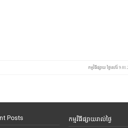
កម្មវិធីផ្សាយ ថ្ងៃសៅរ៍ 9.0
nt Posts
កម្មវិធីផ្សាយរាល់ថ្ងៃ