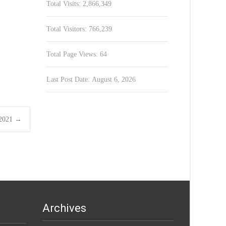
Total Visits:
2,866,349
Total Visitors:
766,239
Total Page Views:
64
Last Post Date:
August 6, 2026
1.2021
→
Archives