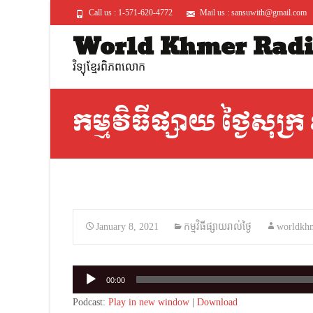
Call us : 1-571-620-4772
Mail us : sansuwith@gmail.com
World Khmer Rad
វិទ្យុខ្មែរពិភពលោក
កម្មវិធីផ្សាយ ថ្ងៃសុក្
January 8, 2021
កម្មវិធីផ្សាយរាល់ថ្ងៃ
worldkh
Audio
00:00
Player
Podcast:
Play in new window
|
Download