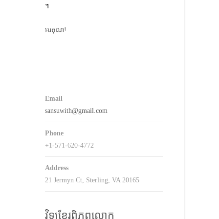
។
keys
o
អរគុណ!
ncrease
r
decrease
volume.
Email
sansuwith@gmail.com
Phone
+1-571-620-4772
Address
21 Jermyn Ct, Sterling, VA 20165
វិទ្យុខ្មែរពិភពលោក