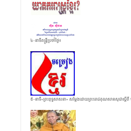
៤–នាទីតន្ត្រីប្រចាំថ្ងៃ៖
៥–នាទី«ព្រះពុទ្ធសាសនា» សម្តែងដោយព្រះតេជគុណសានសុជាស្តីពី បញ្ហ