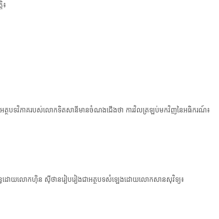
តិ៖
t
i
o
តអានអត្ថបទវិភាគរបស់​លោកទិតសានី​មានចំណងជើងថា ការវិលត្រឡប់មកវិញនៃអធិករណ៍៖
ិពន្ធដោយលោកហ៊ិន ស៊ីថានរៀប​រៀងជា​អត្ថបទ​សំឡេង​ដោយលោកសានសុវិទ្យ៖