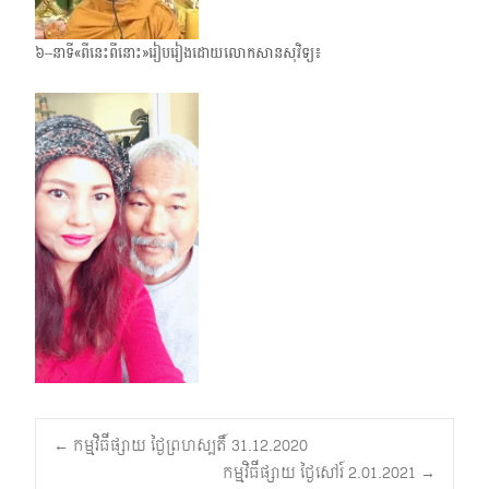
៦–នាទី«ពីនេះពីនោះ»រៀបរៀងដោយលោកសានសុវិទ្យ៖
Post
←
កម្មវិធីផ្សាយ ថ្ងៃព្រហស្បតិ៍ 31.12.2020
កម្មវិធីផ្សាយ ថ្ងៃសៅរ៍ 2.01.2021
→