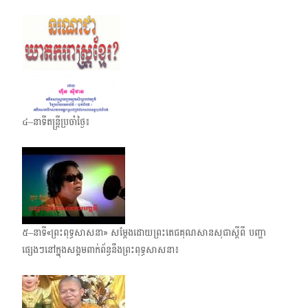
៤–នាទីតន្ត្រីប្រចាំថ្ងៃ៖
៥–នាទី«ព្រះពុទ្ធសាសនា» សម្តែងដោយព្រះតេជគុណសានសុជាស្តីពី បញ្ហា
ផ្សេងៗនៅក្នុងសង្គមពាក់​ព័ន្ធនឹងព្រះពុទ្ធសាសនា៖