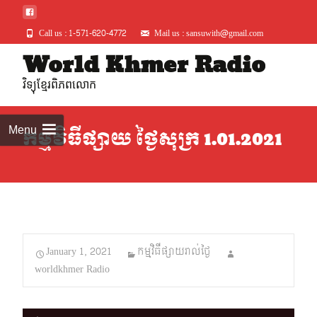
Call us : 1-571-620-4772
Mail us : sansuwith@gmail.com
Skip
World Khmer Radio
to
វិទ្យុខ្មែរពិភពលោក
conte
Menu
កម្មវិធីផ្សាយ ថ្ងៃសុក្រ 1.01.2021
January 1, 2021
កម្មវិធីផ្សាយរាល់ថ្ងៃ
worldkhmer Radio
Audio