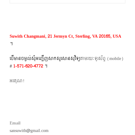
navigation
Suwith Changmani, 21 Jermyn Ct, Sterling, VA 20165, USA
។​
បើមានចម្ងល់​សុំអញ្ជើញសាកសួរសានសុវិទ្យ
តាមរយៈទូរស័ព្ទ​ (mobile)​
#
1-571-620-4772​
។
អរគុណ!
Email
sansuwith@gmail.com