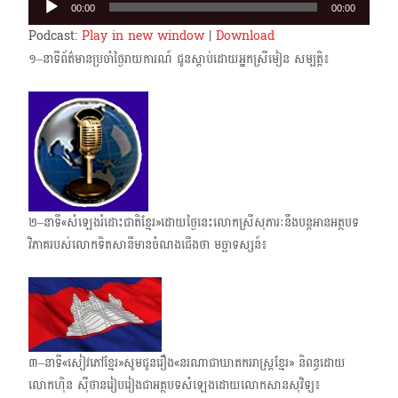
00:00
00:00
Player
Podcast:
Play in new window
|
Download
១–នាទីព័ត៌មានប្រចាំថ្ងៃរាយការណ៍ ជូនស្តាប់ដោយអ្នកស្រីមៀន សម្បត្តិ៖
២–នាទី«សំឡេងរំដោះជាតិខ្មែរ»ដោយថ្ងៃនេះលោកស្រីសុភារៈនឹងបន្តអានអត្ថបទ
វិភាគរបស់​លោកទិតសានី​មានចំណងជើងថា មច្ឆាទស្សន៍៖
៣–នាទី«សៀវភៅខ្មែរ»សូមជូនរឿង​«នរណាជាឃាតកររាស្ត្រខ្មែរ» និពន្ធដោយ
លោកហ៊ិន ស៊ីថានរៀប​រៀងជា​អត្ថបទ​សំឡេង​ដោយលោកសានសុវិទ្យ៖