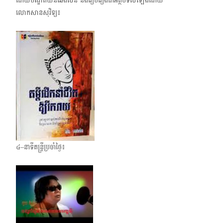
ដោយបណ្ឌិត​យិនឆេងស៊ន និងរៀប​រៀងជា​អត្ថបទ​សំឡេង​ដោយ
លោកសានសុវិទ្យ៖
៤–នាទីតន្ត្រីប្រចាំថ្ងៃ៖