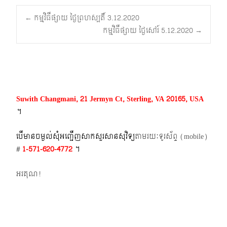
Post
←
កម្មវិធីផ្សាយ ថ្ងៃព្រហស្បតិ៍ 3.12.2020
កម្មវិធីផ្សាយ ថ្ងៃសៅរ៍ 5.12.2020
→
navigation
Suwith Changmani, 21 Jermyn Ct, Sterling, VA 20165, USA
។​
បើមានចម្ងល់​សុំអញ្ជើញសាកសួរសានសុវិទ្យ
តាមរយៈទូរស័ព្ទ​ (mobile)​
#
1-571-620-4772​
។
អរគុណ!