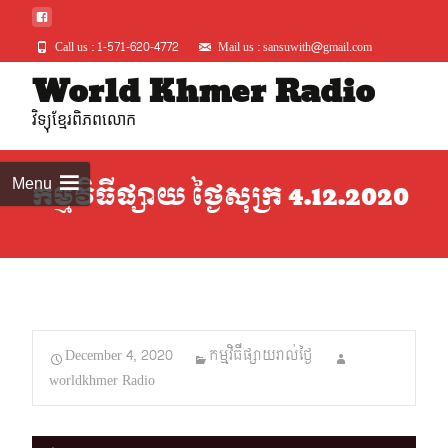
Call us : 1-571-620-4772
Mail us : sansuwith@gmail.com
Skip
World Khmer Radio
to
វិទ្យុខ្មែរពិភពលោក
conte
Menu
កម្មវិធីផ្សាយ ថ្ងៃសុក្រ 4.12.2020
December 4, 2020
កម្មវិធីផ្សាយរាល់ថ្ងៃ
worldkhmer Radio
Audio