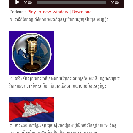
00:00
00:00
Player
Podcast:
Play in new window
|
Download
១–នាទីព័ត៌មានប្រចាំថ្ងៃរាយការណ៍ជូនស្តាប់ដោយអ្នកស្រីមៀន សម្បត្តិ៖
២–នាទី«សំឡេងរំដោះជាតិខ្មែរ»ដោយថ្ងៃនេះលោកស្រីសុភារៈនឹងបន្តអានអត្ថបទ
វិភាគរបស់លោក​ទិតសានីមានចំណងជើងថា នយោបាយនិងសេដ្ឋកិច្ច៖
៣–នាទី«សៀវភៅខ្មែរ»សូមជូនសៀវភៅរឿង​«គម្ពីរដឹកនាំជីវិតឲ្យរីករាយ» និពន្ធ