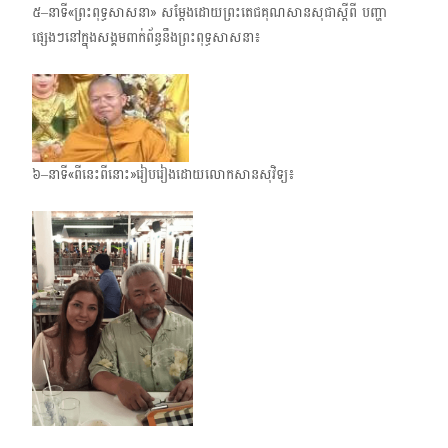
៥–នាទី«ព្រះពុទ្ធសាសនា» សម្តែងដោយព្រះតេជគុណសានសុជាស្តីពី បញ្ហា
ផ្សេងៗនៅក្នុងសង្គមពាក់​ព័ន្ធនឹងព្រះពុទ្ធសាសនា៖
៦–នាទី«ពីនេះពីនោះ»រៀបរៀងដោយលោកសានសុវិទ្យ៖