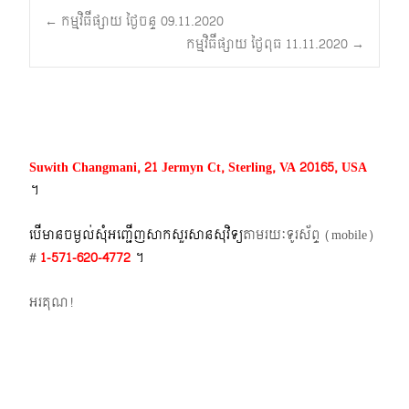
Post
←
កម្មវិធីផ្សាយ ថ្ងៃចន្ទ 09.11.2020
កម្មវិធីផ្សាយ ថ្ងៃពុធ 11.11.2020
→
navigation
Suwith Changmani, 21 Jermyn Ct, Sterling, VA 20165, USA
។​
បើមានចម្ងល់​សុំអញ្ជើញសាកសួរសានសុវិទ្យ
តាមរយៈទូរស័ព្ទ​ (mobile)​
#
1-571-620-4772​
។
អរគុណ!