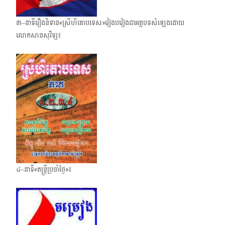
៣–នាទីរឿងនិទាន«ស្រីហិតោបទេស»រៀង​បរៀងជា​អត្ថបទ​សំឡេង​ដោយ
លោកសានសុវិទ្យ៖
៤–នាទី«តន្ត្រីប្រចាំថ្ងៃ»៖