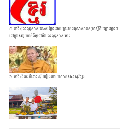
៥–នាទី«ព្រះពុទ្ធសាសនា»សម្តែងដោយព្រះតេជគុណសានសុជាស្តីពីបញ្ហាផ្សេងៗ
នៅក្នុងសង្គមពាក់ព័ន្ធទៅនឹងព្រះពុទ្ធសាសនា៖
៦–នាទី«ពីនេះពីនោះ»រៀបរៀងដោយលោកសានសុវិទ្យ៖