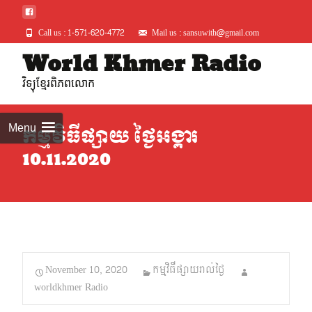
Call us : 1-571-620-4772
Mail us : sansuwith@gmail.com
Skip
World Khmer Radio
to
វិទ្យុខ្មែរពិភពលោក
conte
Menu
កម្មវិធីផ្សាយ ថ្ងៃអង្គារ
10.11.2020
November 10, 2020
កម្មវិធីផ្សាយរាល់ថ្ងៃ
worldkhmer Radio