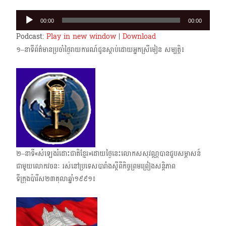
Audio
00:00
00:00
Player
Podcast:
Play in new window
|
Download
១–នាទីព័ត៌មានប្រចាំថ្ងៃរាយការណ៍ជូនស្តាប់ដោយអ្នកស្រីមៀន សម្បត្តិ៖
២–នាទី«សំឡេងរំដោះជាតិខ្មែរ»ដោយថ្ងៃនេះលោកសសុវណ្ណបានជួបសម្ភាសន៍
ជាមួយលោកវចនៈ រស់នៅប្រទេសបារាំងស្តីពីកិច្ចព្រមព្រៀងសន្តិភាព
ទីក្រុងប៉ារីស២៣តុលាឆ្នាំ១៩៩១៖