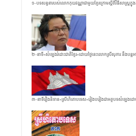
១–បទសន្ទនារបស់លោកកុយវណ្ណាជាមួយខ្មែរក្រោមស្តីពីវិធីសាស្ត្រក្នុ
២–នាទី«សំឡេងរំដោះជាតិខ្មែរ»ដោយថ្ងៃនេះលោកស្រីសុភារៈនឹងបន្
៣–នាទីរឿងនិទាន«ស្រីហិតោបទេស»រៀង​បរៀងជា​អត្ថបទ​សំឡេង​ដ