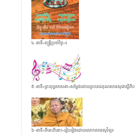
៤–នាទី«តន្ត្រីប្រចាំថ្ងៃ»៖
៥–នាទី«ព្រះពុទ្ធសាសនា»សម្តែងដោយព្រះតេជគុណសានសុជាស្តីពីបញ្ហា
៦–នាទី«ពីនេះពីនោះ»រៀបរៀងដោយលោកសានសុវិទ្យ៖