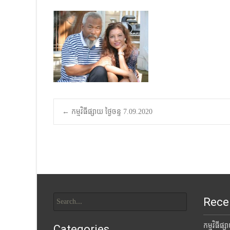
Post
←
កម្មវិធីផ្សាយ ថ្ងៃចន្ទ 7.09.2020
navigation
Search
Rece
for:
កម្មវិធីផ្
Categories