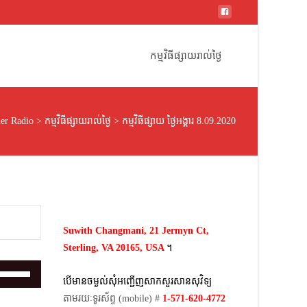
Skip
to
កម្មវិធីផ្សាយរាល់ថ្ងៃ
content
er Radio
>
កម្មវិធីផ្សាយរាល់ថ្ងៃ
>
កម្មវិធីផ្សាយ ថ្ងៃអង្គារ 8.09.2020
Suwith Changmani, 21 Jermyn Ct,
Sterling, VA 20165, USA
។​
Use
បើមានចម្ងល់​សុំអញ្ជើញសាកសួរសានសុវិទ្យ
Up/Down
តាមរយៈទូរស័ព្ទ​ (mobile)​ #
1-571-620-4772​
Arrow