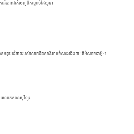
ងការរំដោះជាតិចេញពីកណ្តាប់​ដៃយួន៖
t
i
o
តអានអត្ថបទវិភាគរបស់លោក​ទិតសានីមានចំណងជើងថា តើអំណាចជាអ្វី?៖
ោយលោកសានសុវិទ្យ៖