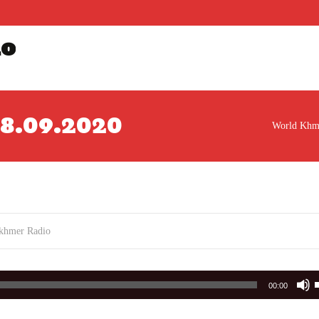
io
ារ 8.09.2020
World Khm
khmer Radio
00:00