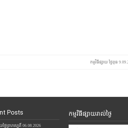
កម្មវិធីផ្សាយ ថ្ងៃពុធ 9.0
nt Posts
កម្មវិធីផ្សាយរាល់ថ្ងៃ
សាយថ្ងៃព្រហស្បតិ៍ 06.08.2026