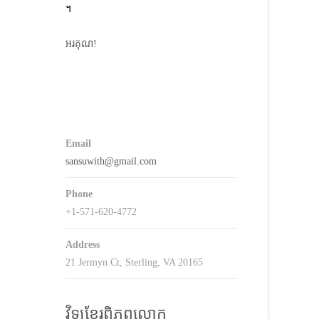
។
keys
o
អរគុណ!
ncrease
r
decrease
volume.
Email
sansuwith@gmail.com
Phone
+1-571-620-4772
Address
21 Jermyn Ct, Sterling, VA 20165
វិទ្យុខ្មែរពិភពលោក