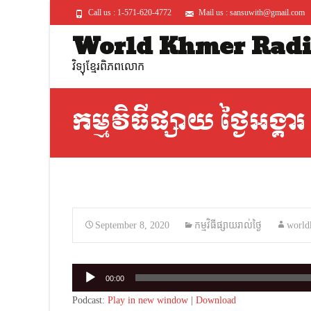
Call us : 1-571-620-4772
Mail us : sansuwith@gmail.com
World Khmer Rad
វិទ្យុខ្មែរពិភពលោក
កម្មវិធីផ្សាយ ថ្ងៃអង្គ
September 8, 2020
កម្មវិធីផ្សាយរាល់ថ្ងៃ
world
Audio
00:00
Player
Podcast:
Play in new window
|
Download