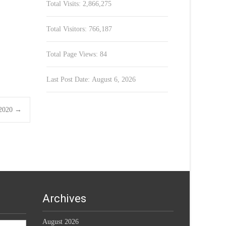
Total Visits:
2,866,275
Total Visitors:
766,187
Total Page Views:
84
Last Post Date:
August 6, 2026
9.2020
→
Archives
August 2026