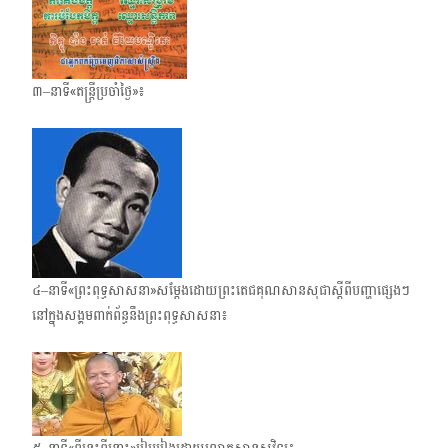
៣–នាទី«តន្ត្រីប្រចាំថ្ងៃ»៖
៤–នាទី«ព្រះពុទ្ធសាសនា»សម្តែងដោយព្រះតេជគុណសានសុជាស្តីពីបញ្ហាផ្សេងៗ
នៅក្នុងសង្គមពាក់​ព័ន្ធនឹងព្រះពុទ្ធសាសនា៖