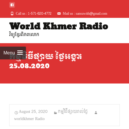
Call us : 1-571-620-4772
Mail us : sansuwith@gmail.com
Skip
World Khmer Radio
to
វិទ្យុខ្មែរពិភពលោក
conte
Menu
កម្មវិធីផ្សាយ ថ្ងៃអង្គារ
25.08.2020
August 25, 2020
កម្មវិធីផ្សាយរាល់ថ្ងៃ
worldkhmer Radio