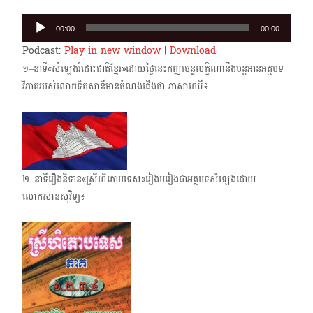
Audio
00:00
00:00
Player
Podcast:
Play in new window
|
Download
១–នាទី«សំឡេងរំដោះជាតិខ្មែរ»ដោយថ្ងៃនេះកញ្ញាចន្ទលក្ខិណានឹងបន្តអានអត្ថបទ
វិភាគរបស់លោក​ទិតសានីមានចំណងជើងថា ភាសាឈើ៖
២–នាទីរឿងនិទាន«ស្រីហិតោបទេស»រៀង​បរៀងជា​អត្ថបទ​សំឡេង​ដោយ
លោកសានសុវិទ្យ៖