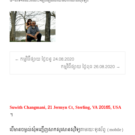
៥–នាទី«ពីនេះពីនោះ»រៀបរៀងដោយលោកសានសុវិទ្យ៖
Post
←
កម្មវិធីផ្សាយ ថ្ងៃចន្ទ 24.08.2020
កម្មវិធីផ្សាយ ថ្ងៃពុធ 26.08.2020
→
navigation
Suwith Changmani, 21 Jermyn Ct, Sterling, VA 20165, USA
។​
បើមានចម្ងល់​សុំអញ្ជើញសាកសួរសានសុវិទ្យ
តាមរយៈទូរស័ព្ទ​ (mobile)​