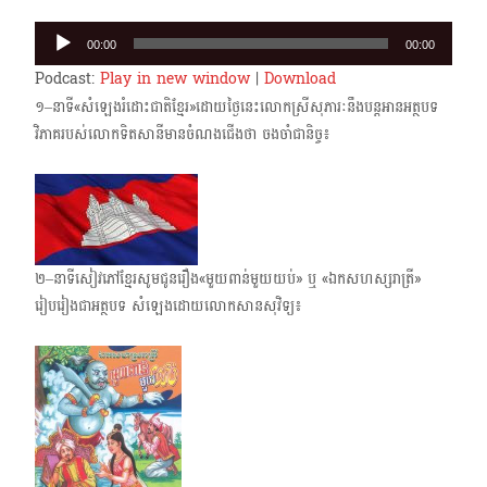
Audio
00:00
00:00
Player
Podcast:
Play in new window
|
Download
១–នាទី«សំឡេងរំដោះជាតិខ្មែរ»ដោយថ្ងៃនេះលោកស្រីសុភារៈនឹងបន្តអានអត្ថបទ
វិភាគរបស់លោក​ទិតសានីមានចំណងជើងថា ចងចាំជានិច្ច៖
២–នាទីសៀវភៅខ្មែរសូមជូនរឿង«មួយពាន់មួយយប់» ឬ «ឯកសហស្សរាត្រី»
រៀបរៀងជាអត្ថបទ សំឡេងដោយលោកសានសុវិទ្យ៖