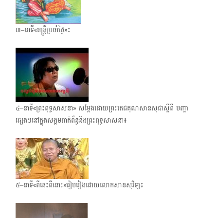
៣–នាទី«តន្ត្រីប្រចាំថ្ងៃ»៖
៤–នាទី«ព្រះពុទ្ធសាសនា» សម្តែងដោយព្រះតេជគុណសានសុជាស្តីពី បញ្ហា
ផ្សេងៗនៅក្នុងសង្គមពាក់​ព័ន្ធនឹងព្រះពុទ្ធសាសនា៖
៥–នាទី«ពីនេះពីនោះ»រៀបរៀងដោយលោកសានសុវិទ្យ៖