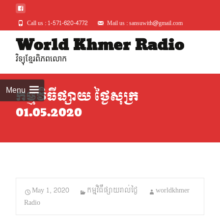
Call us : 1-571-620-4772
Mail us : sansuwith@gmail.com
Skip
World Khmer Radio
to
វិទ្យុខ្មែរពិភពលោក
conte
Menu
កម្មវិធីផ្សាយ ថ្ងៃសុក្រ
01.05.2020
May 1, 2020
កម្មវិធីផ្សាយរាល់ថ្ងៃ
worldkhmer
Radio