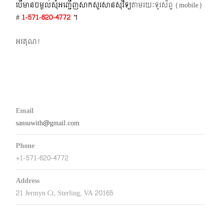
បើមានចម្ងល់​សុំអញ្ជើញសាកសួរសានសុវិទ្យ
តាមរយៈទូរស័ព្ទ​ (mobile)​
#
1-571-620-4772​
។
អរគុណ!
Email
sansuwith@gmail.com
Phone
+1-571-620-4772
Address
21 Jermyn Ct, Sterling, VA 20165