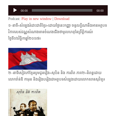
Audio
00:00
00:00
Player
Podcast:
Play in new window
|
Download
១–នាទី«សំឡេងរំដោះជាតិខ្មែរ»ដោយថ្ងៃនេះកញ្ញា ចន្ទលក្ខិណានឹងអានអត្ថបទ
វិភាគរបស់​វណ្ណសំណាង​មាន​ចំណងជើងថាមូលហេតុនៃព្រឹត្តិការណ៍
ថ្ងៃទី១៦វិច្ឆិកាឆ្នាំ២០១៧៖
២–នាទីសៀវភៅខ្មែរសូមជូនរឿង«សុបិន និង ការពិត ភាគ២»និពន្ធដោយ
លោកវ៉ាន់ឌី កាអុន និងរៀង​បរៀងជា​អត្ថបទ​សំឡេង​ដោយលោកសានសុវិទ្យ៖