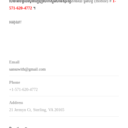
បើមានចម្ងល់​សុំអញ្ជើញសាកសួរសានសុវិទ្យ
តាមរយៈទូរស័ព្ទ​ (mobile)​ #
1-
571-620-4772​
។
អរគុណ!
Email
sansuwith@gmail.com
Phone
+1-571-620-4772
Address
21 Jermyn Ct, Sterling, VA 20165