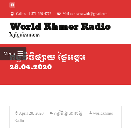
Call us : 1-571-620-4772
Mail us : sansuwith@gmail.com
World Khmer Radio
Skip
to
វិទ្យុខ្មែរពិភពលោក
conte
Menu
កម្មវិធីផ្សាយ ថ្ងៃអង្គារ
28.04.2020
April 28, 2020
កម្មវិធីផ្សាយរាល់ថ្ងៃ
worldkhmer
Radio