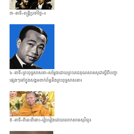
៣–នាទី«តន្ត្រីប្រចាំថ្ងៃ»៖
៤–នាទី«ព្រះពុទ្ធសាសនា»សម្តែងដោយព្រះតេជគុណសានសុជាស្តីពីបញ្ហា
ផ្សេងៗនៅក្នុងសង្គមពាក់​ព័ន្ធនឹងព្រះពុទ្ធសាសនា៖
៥–នាទី«ពីនេះពីនោះ»រៀបរៀងដោយលោកសានសុវិទ្យ៖