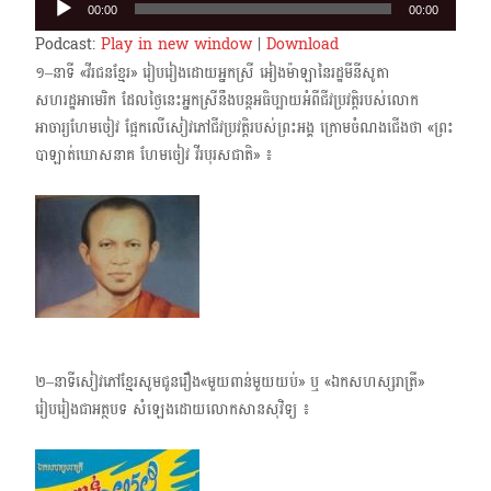
00:00
00:00
Player
Podcast:
Play in new window
|
Download
១–នាទី «វីរជនខ្មែរ» រៀបរៀងដោយអ្នកស្រី អៀងម៉ាឡានៃរដ្ឋមីនីសូតា
សហរដ្ឋអាមេរិក ដែលថ្ងៃ​នេះអ្នកស្រីនឹងបន្តអធិប្បាយអំពីជីវប្រវត្តិរបស់លោក
អាចារ្យហែមចៀវ ផ្អែកលើសៀវភៅជីវប្រវត្តិ​របស់ព្រះអង្គ ក្រោម​ចំណងជើងថា «ព្រះ
បាឡាត់ឃោសនាគ ហែមចៀវ វីរបុរសជាតិ» ៖
២–នាទីសៀវភៅខ្មែរសូមជូនរឿង«មួយពាន់មួយយប់» ឬ «ឯកសហស្សរាត្រី»
រៀបរៀងជាអត្ថបទ សំឡេងដោយលោកសានសុវិទ្យ ៖