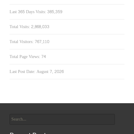
Last 365 Days Visits:
385,359
Total Visits:
2,868,033
Total Visitors:
767,110
Total Page Views:
74
Last Post Date:
August 7, 2026
Search
for: