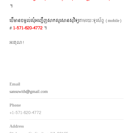
។​
បើមានចម្ងល់​សុំអញ្ជើញសាកសួរសានសុវិទ្យ
តាមរយៈទូរស័ព្ទ​ (mobile)​
#
1-571-620-4772​
។
អរគុណ!
Email
sansuwith@gmail.com
Phone
+1-571-620-4772
Address