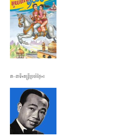
៣–នាទី«តន្ត្រីប្រចាំថ្ងៃ»៖