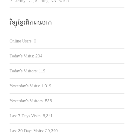
21 Jermyn Ct, Sterling, VA 20165
វិទ្យុខ្មែរពិភពលោក
Online Users:
0
Today's Visits:
204
Today's Visitors:
119
Yesterday's Visits:
1,019
Yesterday's Visitors:
536
Last 7 Days Visits:
6,341
Last 30 Days Visits:
29,340