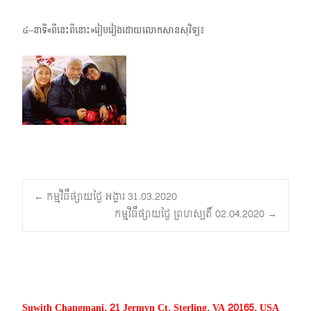
៤–នាទី«ពីនេះពីនោះ»រៀបរៀងដោយលោកសានសុវិទ្យ៖
Post
←
កម្មវិធីផ្សាយថ្ងៃ អង្គារ 31.03.2020
កម្មវិធីផ្សាយថ្ងៃ ព្រហស្បតិ៍ 02.04.2020
→
navigation
Suwith Changmani, 21 Jermyn Ct, Sterling, VA 20165, USA