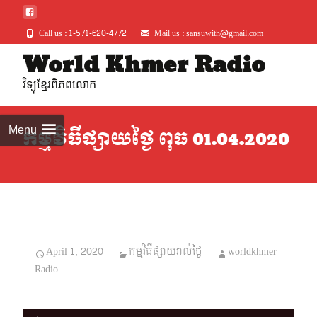
Call us : 1-571-620-4772
Mail us : sansuwith@gmail.com
Skip
World Khmer Radio
to
វិទ្យុខ្មែរពិភពលោក
conte
Menu
កម្មវិធីផ្សាយថ្ងៃ ពុធ 01.04.2020
April 1, 2020
កម្មវិធីផ្សាយរាល់ថ្ងៃ
worldkhmer
Radio
Audio