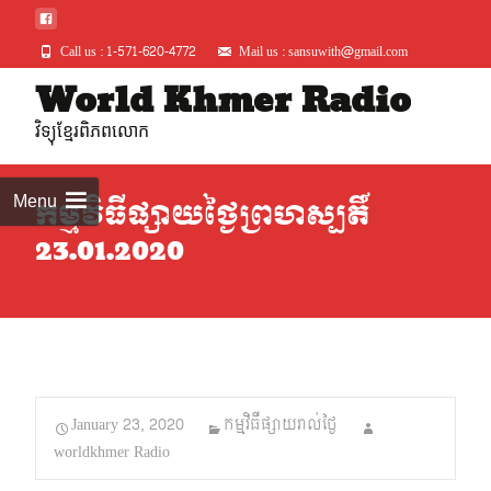
Call us : 1-571-620-4772
Mail us : sansuwith@gmail.com
Skip
World Khmer Radio
to
វិទ្យុខ្មែរពិភពលោក
conte
Menu
កម្មវិធីផ្សាយថ្ងៃព្រហស្បតិ៍
23.01.2020
January 23, 2020
កម្មវិធីផ្សាយរាល់ថ្ងៃ
worldkhmer Radio