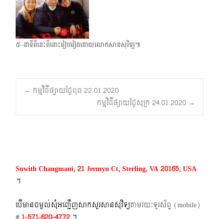
៥–នាទីពីនេះពីនោះរៀបរៀងដោយលោកសានសុវិទ្យ៕
Post
←
កម្មវិធីផ្សាយថ្ងៃពុធ 22.01.2020
កម្មវិធីផ្សាយថ្ងៃសុក្រ 24.01.2020
→
navigation
Suwith Changmani, 21 Jermyn Ct, Sterling, VA 20165, USA
។​
បើមានចម្ងល់​សុំអញ្ជើញសាកសួរសានសុវិទ្យ
តាមរយៈទូរស័ព្ទ​ (mobile)​
#
1-571-620-4772​
។