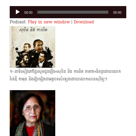
Audio
00:00
00:00
Player
Podcast:
Play in new window
|
Download
១–នាទីសៀវភៅខ្មែរសូមជូនរឿង«សុបិន និង ការពិត ភាគ២»និពន្ធដោយលោក
វ៉ាន់ឌី កាអុន និងរៀប​រៀងជា​អត្ថបទ​សំឡេង​ដោយលោកសានសុវិទ្យ។