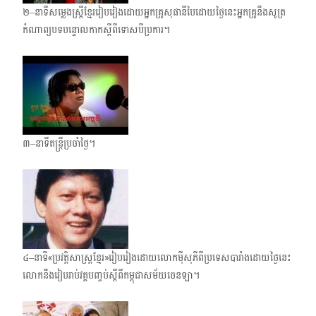
២–នាទីសម្លេងស្ត្រីខ្មែររៀបរៀងដោយអ្នកគ្រូសុផានីបៃដោយថ្ងៃនេះអ្នកគ្រូនឹងសូត្រ
កំណាព្យបទ​បន្ទោល​កាកស្តីពីទោសបីប្រការ។
៣–នាទីតន្ត្រីប្រចាំថ្ងៃ។
៤–នាទី«ប្រវត្តិសាស្ត្រខ្មែរ»រៀបរៀងដោយលោកម៉ីសុភីពីប្រទេសបារាំង​ដោយថ្ងៃនេះ​
លោកនឹងរៀប​រាប់វគ្គបញ្ចប់ស្តីពីកម្ពុជាសម័យចេនឡា។