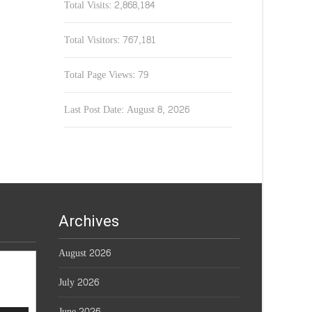
Total Visits:
2,868,184
Total Visitors:
767,181
Total Page Views:
79
Last Post Date:
August 8, 2026
Archives
August 2026
July 2026
June 2026