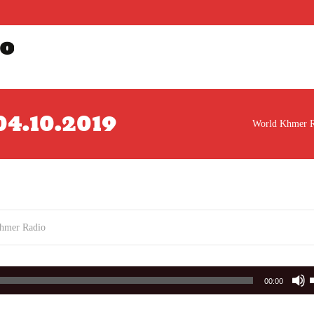
o
 04.10.2019
World Khmer R
hmer Radio
00:00