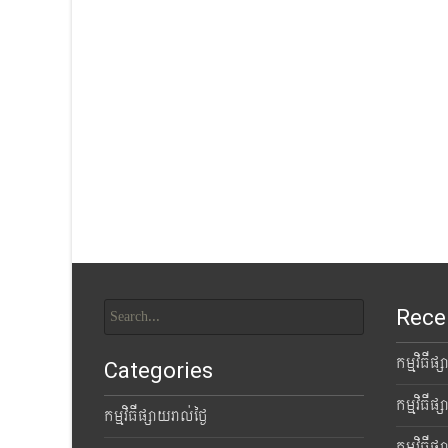
Search
Rece
for:
កម្មវិធីផ
Categories
កម្មវិធីផ
កម្មវិធីផ្សាយរាល់ថ្ងៃ
កម្មវិធីផ