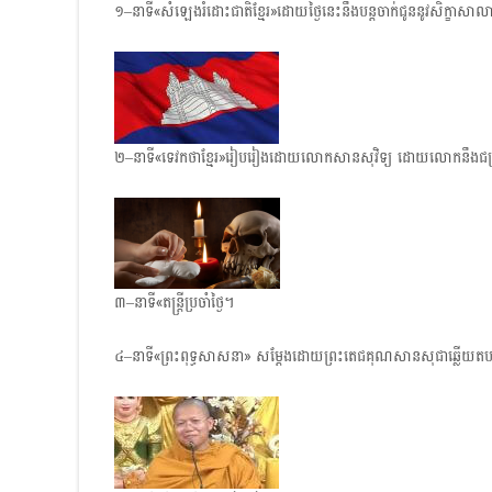
១–នាទី«សំឡេងរំដោះជាតិខ្មែរ»ដោយថ្ងៃនេះនឹងបន្តចាក់ជូននូវសិក្ខាសាលាស្
២–នាទី«ទេវកថាខ្មែរ»រៀបរៀងដោយលោកសានសុវិទ្យ ដោយលោកនឹងជម្រាប
៣–នាទី«តន្ត្រីប្រចាំថ្ងៃ។
៤–នាទី«ព្រះពុទ្ធសាសនា» សម្តែងដោយព្រះតេជគុណសានសុជាឆ្លើយតបនឹង