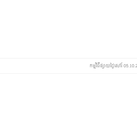
កម្មវិធីផ្សាយថ្ងៃសៅរ៍ 05.1