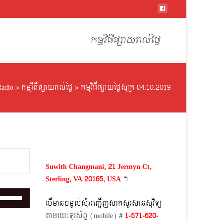
Skip
to
កម្មវិធីផ្សាយរាល់ថ្ងៃ
content
adio
>
កម្មវិធីផ្សាយរាល់ថ្ងៃ
>
កម្មវិធីផ្សាយថ្ងៃសុក្រ 04.10.2019
Suwith Changmani, 21 Jermyn Ct,
Sterling, VA 20165, USA
។​
Use
បើមានចម្ងល់​សុំអញ្ជើញសាកសួរសានសុវិទ្យ
Up/Down
តាមរយៈទូរស័ព្ទ​ (mobile)​ #
1-571-620-
Arrow