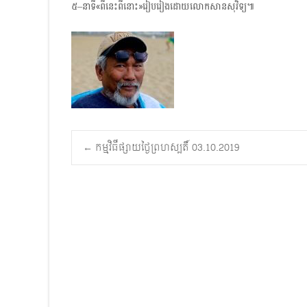
៥–នាទី«ពីនេះពីនោះ»រៀបរៀងដោយលោកសានសុវិទ្យ៕
Post
←
កម្មវិធីផ្សាយថ្ងៃព្រហស្បតិ៍ 03.10.2019
navigation