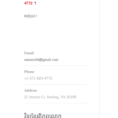
4772​
។
keys
o
អរគុណ!
ncrease
r
decrease
volume.
Email
sansuwith@gmail.com
Phone
+1-571-620-4772
Address
21 Jermyn Ct, Sterling, VA 20165
វិទ្យុខ្មែរពិភពលោក