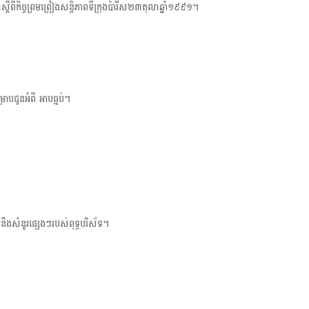
តីពីកិច្ចព្រមព្រៀង​សន្តិភាព​ទីក្រុងប៉ារីស២៣តុលាឆ្នាំ១៩៩១។
t
i
o
ជូនអំពី អាបធ្មប់។
សំនួរផ្សេងៗ​របស់ពុទ្ធបរិស័ទ។