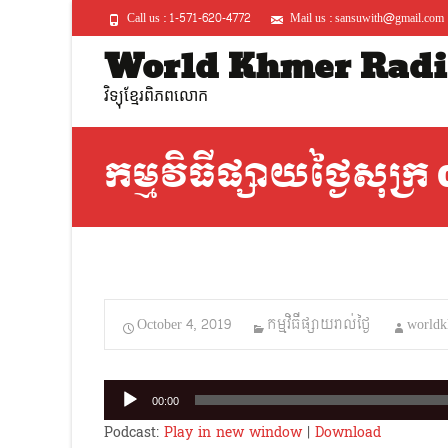
Call us : 1-571-620-4772
Mail us : sansuwith@gmail.com
World Khmer Radi
វិទ្យុខ្មែរពិភពលោក
កម្មវិធីផ្សាយថ្ងៃសុក្រ
October 4, 2019
កម្មវិធីផ្សាយរាល់ថ្ងៃ
worldk
Audio
00:00
Player
Podcast:
Play in new window
|
Download