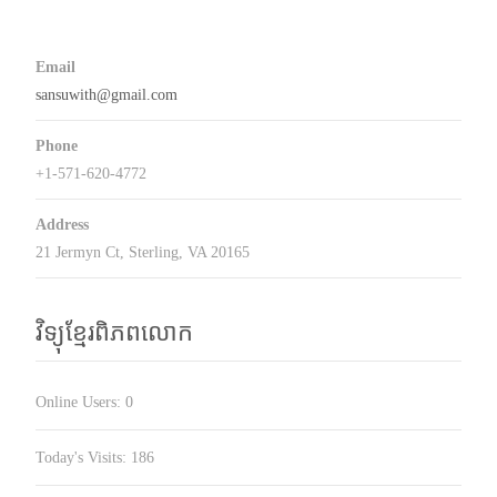
Email
sansuwith@gmail.com
Phone
+1-571-620-4772
Address
21 Jermyn Ct, Sterling, VA 20165
វិទ្យុខ្មែរពិភពលោក
Online Users:
0
Today's Visits:
186