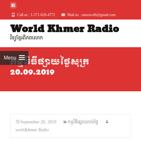
Call us : 1-571-620-4772
Mail us : sansuwith@gmail.com
World Khmer Radio
Skip
to
វិទ្យុខ្មែរពិភពលោក
conte
Menu
កម្មវិធីផ្សាយថ្ងៃសុក្រ
20.09.2019
September 20, 2019
កម្មវិធីផ្សាយរាល់ថ្ងៃ
worldkhmer Radio