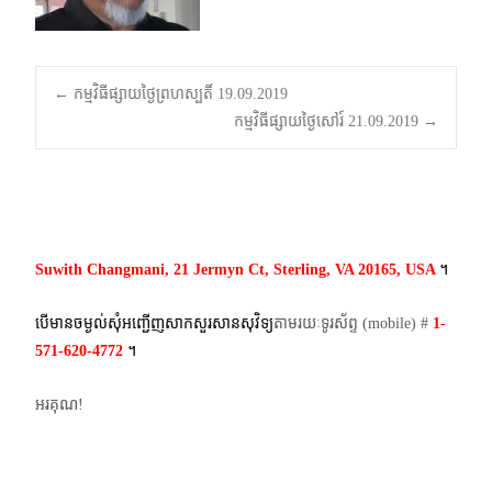
Post
←
កម្មវិធីផ្សាយថ្ងៃព្រហស្បតិ៍ 19.09.2019
កម្មវិធីផ្សាយថ្ងៃសៅរ៍ 21.09.2019
→
navigation
Suwith Changmani, 21 Jermyn Ct, Sterling, VA 20165, USA
។​
បើមានចម្ងល់​សុំអញ្ជើញសាកសួរសានសុវិទ្យ
តាមរយៈទូរស័ព្ទ​ (mobile)​ #
1-
571-620-4772​
។
អរគុណ!