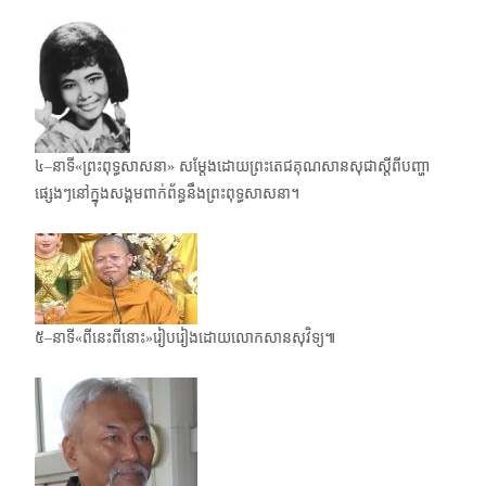
៤–នាទី«ព្រះពុទ្ធសាសនា» សម្តែងដោយព្រះតេជគុណសានសុជាស្តីពីបញ្ហា
ផ្សេងៗនៅក្នុងសង្គមពាក់​ព័ន្ធនឹងព្រះពុទ្ធសាសនា។
៥–នាទី«ពីនេះពីនោះ»រៀបរៀងដោយលោកសានសុវិទ្យ៕