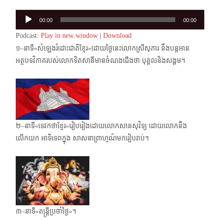
Audio
00:00
00:00
Player
Podcast:
Play in new window
|
Download
១–នាទី«សំឡេងរំដោះជាតិខ្មែរ»ដោយថ្ងៃនេះលោកស្រីសុភារៈនឹងបន្តអាន
អត្ថបទវិភាគរបស់​លោកទិតសានីមានចំណងជើងថា បុគ្គលនិងសង្គម។
២–នាទី«ទេវកថាខ្មែរ»រៀបរៀងដោយលោកសានសុវិទ្យ ដោយលោកនឹង
លើកយក អាទិទេពក្នុង សាសនាព្រាហ្មណ៍មករៀបរាប់។
៣–នាទី«តន្ត្រីប្រចាំថ្ងៃ»។