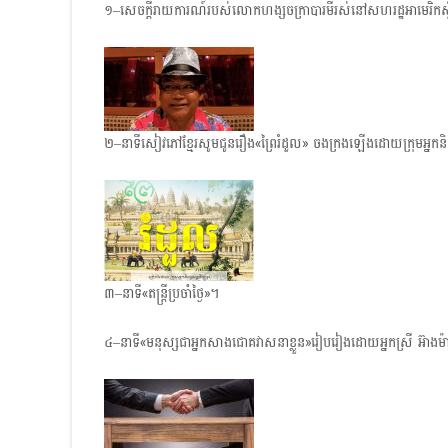
១–សេចក្តីរាយការណ៍របស់លោកហង្សចក្រាបារមីរស់នៅសហរដ្ឋអាមេរិកស្ត
២–នាទីសៀវភៅខ្មែរសូមជូនរឿង«ព្រៃរំដួល» ចងក្រងឡើងដោយក្រុមអ្នកន
៣–នាទី«តន្ត្រីប្រចាំថ្ងៃ»។
៤–នាទី«មនុស្សជាអ្នកសាងជោគវាសនាខ្លួន»រៀបរៀងដោយអ្នកស្រី អ៊ាងម៉ា