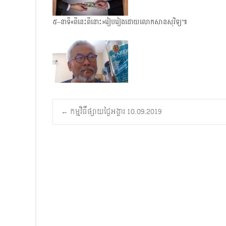
៥–នាទី«ពីនេះពីនោះ»រៀបរៀងដោយលោកសានសុវិទ្យ៕
Post
←
កម្មវិធីផ្សាយថ្ងៃអង្គារ 10.09.2019
navigation