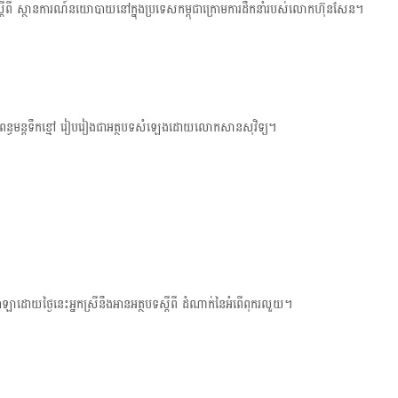
ីពី ស្ថានការណ៍​នយោបាយ​នៅក្នុងប្រទេសកម្ពុជាក្រោមការដឹកនាំរបស់លោកហ៊ុនសែន។
t
i
o
ិពន្ធមន្តទឹកខ្មៅ រៀបរៀងជា​អត្ថបទសំឡេងដោយលោកសានសុវិទ្យ។
ឡាដោយថ្ងៃនេះអ្នកស្រី​នឹងអានអត្ថបទស្តីពី ដំណាក់នៃអំពើពុករលួយ។