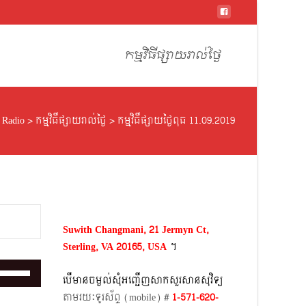
Skip
to
កម្មវិធីផ្សាយរាល់ថ្ងៃ
content
 Radio
>
កម្មវិធីផ្សាយរាល់ថ្ងៃ
>
កម្មវិធីផ្សាយថ្ងៃពុធ 11.09.2019
Suwith Changmani, 21 Jermyn Ct,
Sterling, VA 20165, USA
។​
Use
បើមានចម្ងល់​សុំអញ្ជើញសាកសួរសានសុវិទ្យ
Up/Down
តាមរយៈទូរស័ព្ទ​ (mobile)​ #
1-571-620-
Arrow