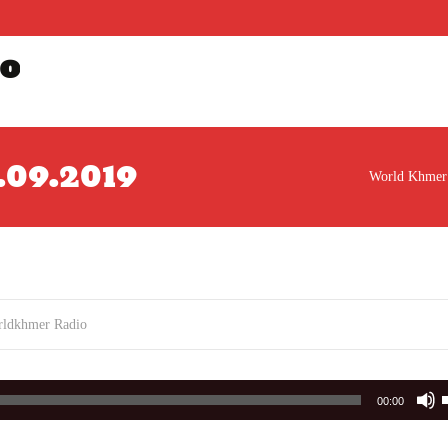
o
1.09.2019
World Khmer
rldkhmer Radio
00:00