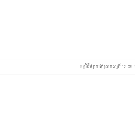
កម្មវិធីផ្សាយថ្ងៃព្រហស្បតិ៍ 12.0