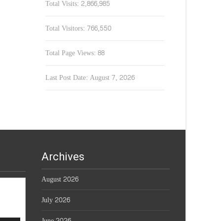
Total Visits:
2,866,985
Total Visitors:
766,550
Total Page Views:
88
Last Post Date:
August 7, 2026
Archives
August 2026
July 2026
June 2026