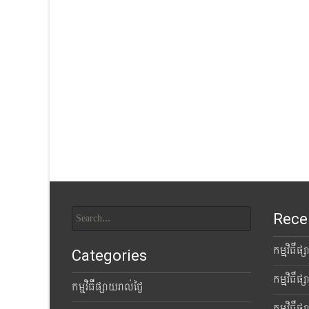
Search
Rece
for:
កម្មវិធីផ
Categories
កម្មវិធីផ
កម្មវិធីផ្សាយរាល់ថ្ងៃ
កម្មវិធីផ