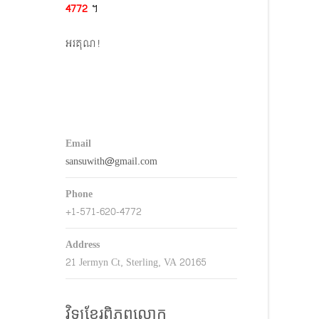
4772​
។
keys
o
អរគុណ!
ncrease
r
decrease
volume.
Email
sansuwith@gmail.com
Phone
+1-571-620-4772
Address
21 Jermyn Ct, Sterling, VA 20165
វិទ្យុខ្មែរពិភពលោក