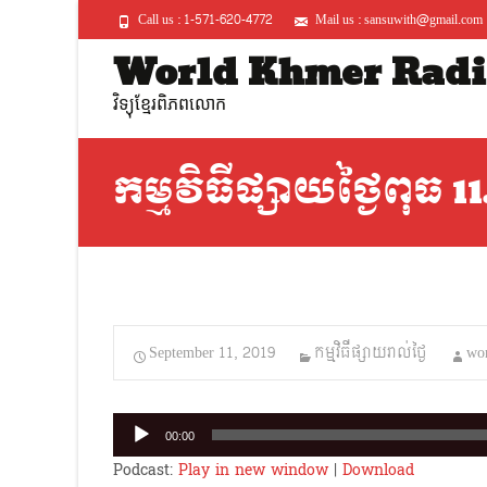
Call us : 1-571-620-4772
Mail us : sansuwith@gmail.com
World Khmer Radi
វិទ្យុខ្មែរពិភពលោក
កម្មវិធីផ្សាយថ្ងៃពុធ 1
September 11, 2019
កម្មវិធីផ្សាយរាល់ថ្ងៃ
wo
Audio
00:00
Player
Podcast:
Play in new window
|
Download