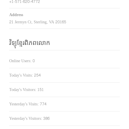
+1-571-620-4772
Address
21 Jermyn Ct, Sterling, VA 20165
វិទ្យុខ្មែរពិភពលោក
Online Users:
0
Today's Visits:
254
Today's Visitors:
151
Yesterday's Visits:
774
Yesterday's Visitors:
386