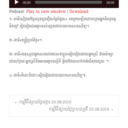
00:00
00:00
Player
Podcast:
Play in new window
|
Download
១–នាទីសៀវភៅខ្មែរសូមជូនរឿង«ព្រៃរំដួល» ចងក្រងឡើងដោយក្រុមអ្នកនិពន្ធមន្ត
ទឹកខ្មៅ រៀបរៀងជា​អត្ថបទសំឡេងដោយលោកសានសុវិទ្យ។
២–នាទី«តន្ត្រីប្រចាំថ្ងៃ»។
៣–នាទី«មនុស្សជាអ្នកសាងជោគវាសនាខ្លួន»រៀបរៀងដោយអ្នកស្រី អ៊ាងម៉ាឡា
ដោយថ្ងៃនេះអ្នកស្រី​នឹងអានអត្ថបទស្តីពី អ្វីទៅដែលហៅថាអំពើពុករលួយ ។
៤–នាទី«ពីនេះពីនោះ»រៀបរៀងដោយលោកសានសុវិទ្យ៕
Post
←
កម្មវិធីផ្សាយថ្ងៃអង្គារ 20.08.2019
កម្មវិធីផ្សាយថ្ងៃព្រហស្បតិ៍ 22.08.2019
→
navigation