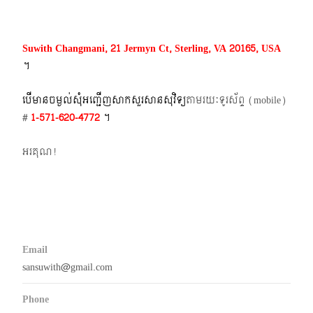
Suwith Changmani, 21 Jermyn Ct, Sterling, VA 20165, USA
។​
បើមានចម្ងល់​សុំអញ្ជើញសាកសួរសានសុវិទ្យ
តាមរយៈទូរស័ព្ទ​ (mobile)​
#
1-571-620-4772​
។
អរគុណ!
Email
sansuwith@gmail.com
Phone