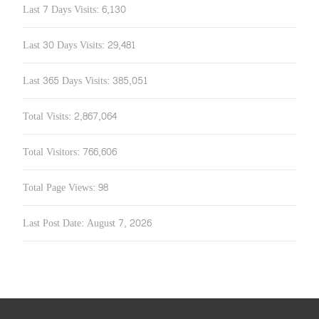
Last 7 Days Visits:
6,130
Last 30 Days Visits:
29,481
Last 365 Days Visits:
385,051
Total Visits:
2,867,064
Total Visitors:
766,606
Total Page Views:
98
Last Post Date:
August 7, 2026