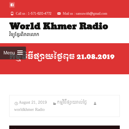
Call us : 1-571-620-4772
Mail us : sansuwith@gmail.com
Skip
World Khmer Radio
to
វិទ្យុខ្មែរពិភពលោក
conte
Menu
កម្មវិធីផ្សាយថ្ងៃពុធ 21.08.2019
August 21, 2019
កម្មវិធីផ្សាយរាល់ថ្ងៃ
worldkhmer Radio
Audio