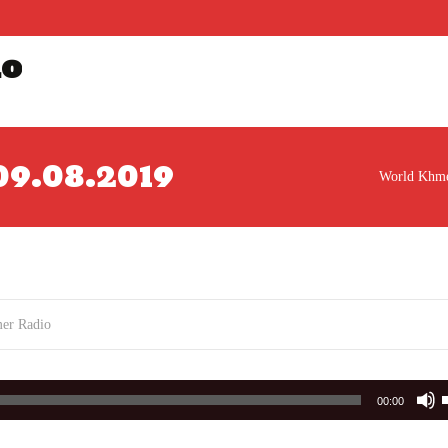
io
រ 09.08.2019
World Khme
er Radio
00:00