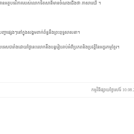
ងបន្តអានអត្ថបទវិភាគរបស់​លោកទិតសានីមានចំណងជើងថា ភាសាឈើ ។
t
i
o
ាផ្សេងៗនៅក្នុងសង្គមពាក់​ព័ន្ធនឹងព្រះពុទ្ធសាសនា។
រទេសបារាំង​ដោយថ្ងៃនេះ​លោកនឹង​បន្តរៀបរាប់អំពីប្រភពនិងប្រវត្តិនៃអក្ខរកម្មខ្មែរ។
កម្មវិធីផ្សាយថ្ងៃសៅរ៍ 10.0