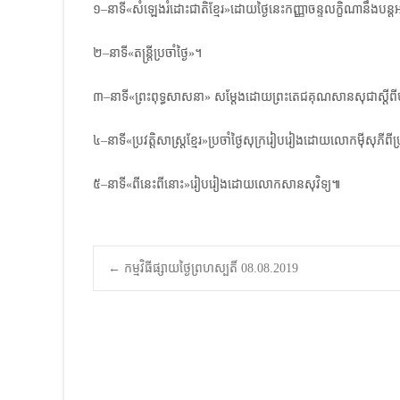
១–នាទី«សំឡេងរំដោះជាតិខ្មែរ»ដោយថ្ងៃនេះកញ្ញាចន្ទលក្ខិណានឹ
២–នាទី«តន្ត្រីប្រចាំថ្ងៃ»។
៣–នាទី«ព្រះពុទ្ធសាសនា» សម្តែងដោយព្រះតេជគុណសានសុជាស្តីពីបញ្ហ
៤–នាទី«ប្រវត្តិសាស្ត្រខ្មែរ»ប្រចាំថ្ងៃសុក្ររៀបរៀងដោយលោកម៉ីសុភីពីប្
៥–នាទី«ពីនេះពីនោះ»រៀបរៀងដោយលោកសានសុវិទ្យ៕
Post
←
កម្មវិធីផ្សាយថ្ងៃព្រហស្បតិ៍ 08.08.2019
navigation