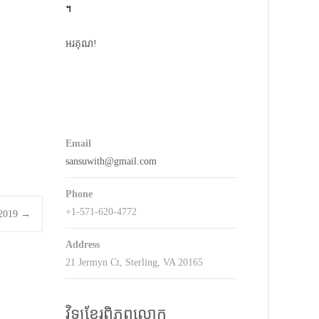
។
keys
o
អរគុណ!
ncrease
r
decrease
volume.
Email
sansuwith@gmail.com
Phone
+1-571-620-4772
8.2019
→
Address
21 Jermyn Ct, Sterling, VA 20165
វិទ្យុខ្មែរពិភពលោក