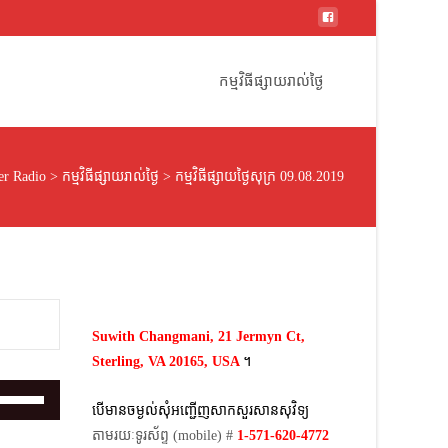
Skip
to
កម្មវិធីផ្សាយរាល់ថ្ងៃ
content
r Radio
>
កម្មវិធីផ្សាយរាល់ថ្ងៃ
>
កម្មវិធីផ្សាយថ្ងៃសុក្រ 09.08.2019
Suwith Changmani, 21 Jermyn Ct,
Sterling, VA 20165, USA
។​
Use
បើមានចម្ងល់​សុំអញ្ជើញសាកសួរសានសុវិទ្យ
Up/Down
តាមរយៈទូរស័ព្ទ​ (mobile)​ #
1-571-620-4772​
Arrow