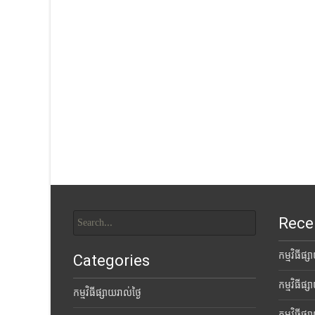
Search
Rece
for:
កម្មវិធីផ្
Categories
កម្មវិធីផ្
កម្មវិធីផ្សាយរាល់ថ្ងៃ
កម្មវិធីផ្