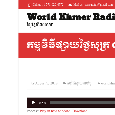
Call us : 1-571-620-4772
Mail us : sansuwith@gmail.com
World Khmer Rad
វិទ្យុខ្មែរពិភពលោក
កម្មវិធីផ្សាយថ្ងៃសុក្
August 9, 2019
កម្មវិធីផ្សាយរាល់ថ្ងៃ
worldkhm
Audio
00:00
Player
Podcast:
Play in new window
|
Download