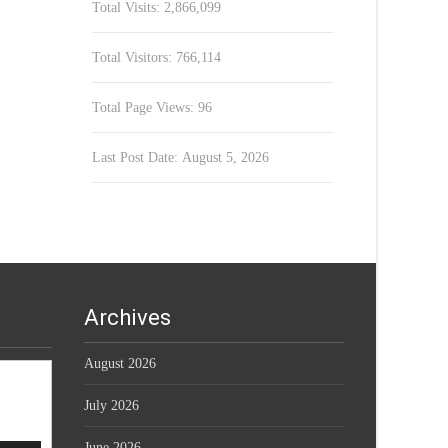
Total Visits:
2,866,099
Total Visitors:
766,114
Total Page Views:
96
Last Post Date:
August 5, 2026
Archives
August 2026
July 2026
June 2026