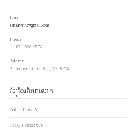
Email
sansuwith@gmail.com
Phone
+1-571-620-4772
Address
21 Jermyn Ct, Sterling, VA 20165
វិទ្យុខ្មែរពិភពលោក
Online Users:
0
Today's Visits:
695