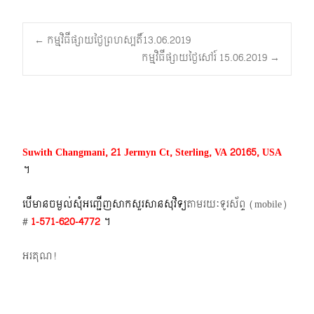
Post
←
កម្មវិធីផ្សាយថ្ងៃព្រហស្បតិ៍13.06.2019
កម្មវិធីផ្សាយថ្ងៃសៅរ៍ 15.06.2019
→
navigation
Suwith Changmani, 21 Jermyn Ct, Sterling, VA 20165, USA
។​
បើមានចម្ងល់​សុំអញ្ជើញសាកសួរសានសុវិទ្យ
តាមរយៈទូរស័ព្ទ​ (mobile)​
#
1-571-620-4772​
។
អរគុណ!