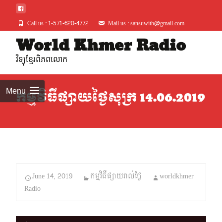
Call us : 1-571-620-4772
Mail us : sansuwith@gmail.com
Skip
World Khmer Radio
to
វិទ្យុខ្មែរពិភពលោក
conte
Menu
កម្មវិធីផ្សាយថ្ងៃសុក្រ 14.06.2019
June 14, 2019
កម្មវិធីផ្សាយរាល់ថ្ងៃ
worldkhmer
Radio
Audio