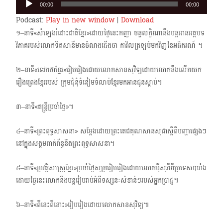
00:00
00:00
Player
Podcast:
Play in new window
|
Download
១–នាទី«សំឡេងរំដោះជាតិខ្មែរ»ដោយថ្ងៃនេះកញ្ញា ចន្ទលក្ខិណានឹងបន្តអានអត្ថបទ
វិភាគរបស់​លោកទិតសានីមានចំណងជើងថា កាវិលត្រឡប់មកវិញនៃអធិករណ៍ ។
២–នាទី«ទេវកថាខ្មែរ»រៀបរៀងដោយលោកសានសុវិទ្យដោយលោកនឹងលើកយក
រឿងព្រេងខ្មែររបស់ ក្រុមជុំនុំទំនៀមទំលាប់ខ្មែរមកអានជូនស្តាប់។
៣–នាទី«តន្ត្រីប្រចាំថ្ងៃ»។
៤–នាទី«ព្រះពុទ្ធសាសនា» សម្តែងដោយព្រះតេជគុណសានសុជាស្តីពីបញ្ហាផ្សេងៗ
នៅ​ក្នុងសង្គមពាក់​ព័ន្ធនឹងព្រះពុទ្ធសាសនា។
៥–នាទី«ប្រវត្តិសាស្ត្រខ្មែរ»ប្រចាំថ្ងៃសុក្ររៀបរៀងដោយលោកម៉ីសុភីពីប្រទេសបារាំង​
ដោយថ្ងៃនេះ​លោកនឹងបន្ត​រៀបរាប់អំពីទស្សនៈសំខាន់ៗរបស់អ្នកប្រាជ្ញ។
៦–នាទី«ពីនេះពីនោះ»រៀបរៀងដោយលោកសានសុវិទ្យ៕