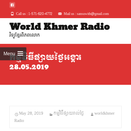
Call us : 1-571-620-4772
Mail us : sansuwith@gmail.com
Skip
World Khmer Radio
to
វិទ្យុខ្មែរពិភពលោក
conte
Menu
កម្មវិធីផ្សាយថ្ងៃអង្គារ
28.05.2019
May 28, 2019
កម្មវិធីផ្សាយរាល់ថ្ងៃ
worldkhmer
Radio