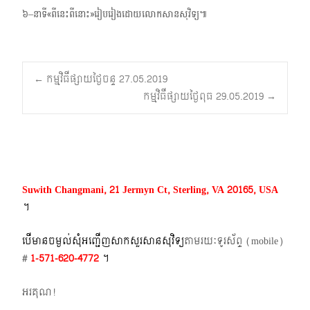
៦–នាទី«ពីនេះពីនោះ»រៀបរៀងដោយលោកសានសុវិទ្យ៕
Post
←
កម្មវិធីផ្សាយថ្ងៃចន្ទ 27.05.2019
កម្មវិធីផ្សាយថ្ងៃពុធ 29.05.2019
→
navigation
Suwith Changmani, 21 Jermyn Ct, Sterling, VA 20165, USA
។​
បើមានចម្ងល់​សុំអញ្ជើញសាកសួរសានសុវិទ្យ
តាមរយៈទូរស័ព្ទ​ (mobile)​
#
1-571-620-4772​
។
អរគុណ!