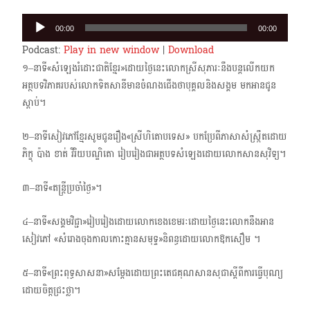
Audio
00:00
00:00
Player
Podcast:
Play in new window
|
Download
១–នាទី«សំឡេងរំដោះជាតិខ្មែរ»ដោយថ្ងៃនេះលោកស្រីសុភារៈនឹងបន្តលើកយក
អត្ថបទវិភាគរបស់​លោកទិតសានីមានចំណងជើងថាបុគ្គលនិងសង្គម មកអានជូន
ស្តាប់។
២–នាទីសៀវភៅខ្មែរសូមជូនរឿង«ស្រីហិតោបទេស» បកប្រែពីភាសាសំស្រ្កឹតដោយ
ភិក្ខុ ប៉ាង ខាត់ វិរិយបណ្ឌិតោ រៀបរៀងជាអត្ថបទសំឡេងដោយលោកសានសុវិទ្យ។
៣–នាទី«តន្ត្រីប្រចាំថ្ងៃ»។
៤–នាទី«សង្គមវិជ្ជា»រៀបរៀង​ដោយ​លោក​ខេង​ខេមរៈដោយថ្ងៃនេះលោកនឹងអាន
សៀវភៅ «សំរោងចុង​កាលកោះគ្មានសមុទ្ទ»និពន្ធ​ដោយលោកឱកសឿម ។
៥–នាទី«ព្រះពុទ្ធសាសនា»សម្តែងដោយព្រះតេជគុណសានសុជាស្តីពីការធ្វើបុណ្យ
ដោយចិត្ត​ជ្រះថ្លា។