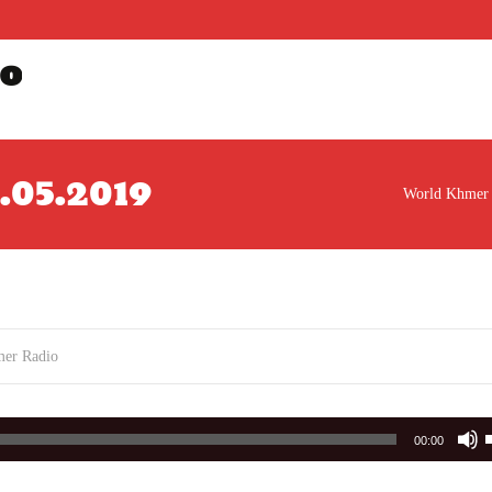
o
5.05.2019
World Khmer
er Radio
00:00