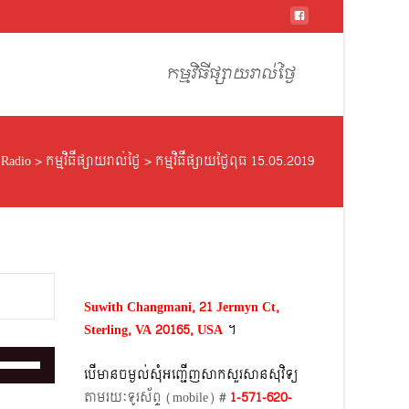
Skip
to
កម្មវិធីផ្សាយរាល់ថ្ងៃ
content
 Radio
>
កម្មវិធីផ្សាយរាល់ថ្ងៃ
>
កម្មវិធីផ្សាយថ្ងៃពុធ 15.05.2019
Suwith Changmani, 21 Jermyn Ct,
Sterling, VA 20165, USA
។​
Use
បើមានចម្ងល់​សុំអញ្ជើញសាកសួរសានសុវិទ្យ
Up/Down
តាមរយៈទូរស័ព្ទ​ (mobile)​ #
1-571-620-
Arrow