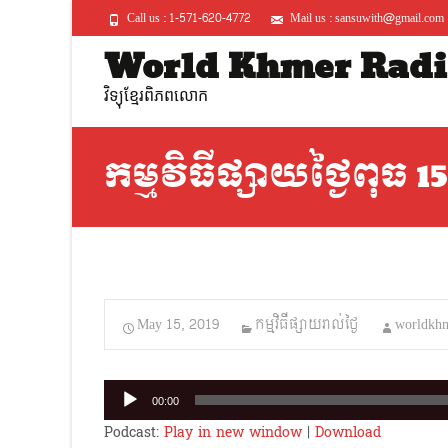
Call us : 1-571-620-4772
Mail us : sansuwith@gmail.com
World Khmer Radi
វិទ្យុខ្មែរពិភពលោក
កម្មវិធីផ្សាយថ្ងៃពុធ 1
May 15, 2019
កម្មវិធីផ្សាយរាល់ថ្ងៃ
worldkhm
Audio
00:00
Player
Podcast:
Play in new window
|
Download