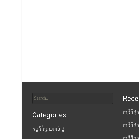
Search
Rece
for:
កម្មវិធីផ
Categories
កម្មវិធីផ
កម្មវិធីផ្សាយរាល់ថ្ងៃ
កម្មវិធីផ