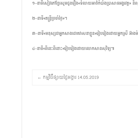
១–នាទីសៀវភៅខ្មែរសូមជូនរឿង«ទំលាយអាថ៌កំបាំងប្រាសាទអង្គរវត្ត»
២–នាទី«តន្ត្រីប្រចាំថ្ងៃ»។
៣–នាទី«មនុស្សជាអ្នកសាងជោគវាសនាខ្លួន»រៀបរៀងដោយអ្នកស្រី អ៊ាងម៉ាឡ
៤–នាទី«ពីនេះពីនោះ»រៀបរៀងដោយលោកសានសុវិទ្យ៕
Post
←
កម្មវិធីផ្សាយថ្ងៃអង្គារ 14.05.2019
navigation