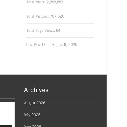
Total Visits:
2,868,869
Total Visitors:
767,526
Total Page Views:
84
Last Post Date:
August 8, 2026
Archives
August 2026
July 2026
June 2026