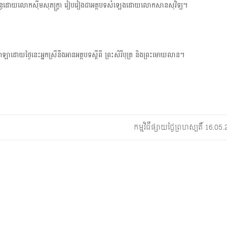
 និពន្ធដោយលោកស៊ីមសុភក្ត្រា រៀបរៀងជាអត្ថបទសំឡេងដោយលោកសានសុវិទ្យ។
t
i
o
ាដោយថ្ងៃនេះអ្នកស្រី​នឹងអានអត្ថបទស្តីពី ព្រះសិរីបុត្រ និងព្រះមោឃលាន។
កម្មវិធីផ្សាយថ្ងៃព្រហស្បតិ៍ 16.0