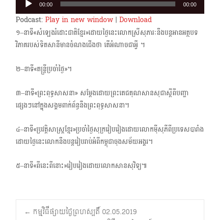
00:00
00:00
Player
Podcast:
Play in new window
|
Download
១–នាទី«សំឡេងរំដោះជាតិខ្មែរ»ដោយថ្ងៃនេះលោកស្រីសុភារៈនឹងបន្តអានអត្ថបទ
វិភាគរបស់ទិតសានី​មានចំណងជើងថា តើអំណាចជាអ្វី ។
២–នាទី«តន្ត្រីប្រចាំថ្ងៃ»។
៣–នាទី«ព្រះពុទ្ធសាសនា» សម្តែងដោយព្រះតេជគុណសានសុជាស្តីពីបញ្ហា
ផ្សេងៗនៅ​ក្នុងសង្គមពាក់​ព័ន្ធនឹងព្រះពុទ្ធសាសនា។
៤–នាទី«ប្រវត្តិសាស្ត្រខ្មែរ»ប្រចាំថ្ងៃសុក្ររៀបរៀងដោយលោកម៉ីសុភីពីប្រទេសបារាំង​
ដោយថ្ងៃនេះ​លោកនឹងបន្ត​រៀបរាប់អំពីកម្ពុជាចុងសម័យអង្គរ។
៥–នាទី«ពីនេះពីនោះ»រៀបរៀងដោយលោកសានសុវិទ្យ៕
←
កម្មវិធីផ្សាយថ្ងៃព្រហស្បតិ៍ 02.05.2019