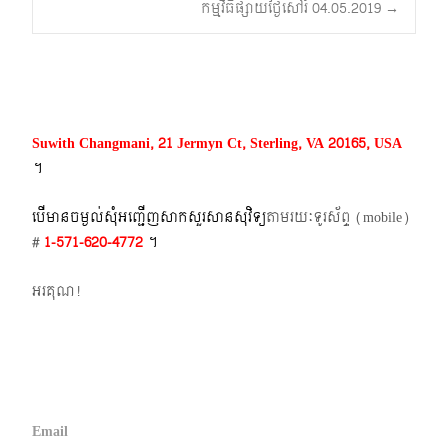
Post
កម្មវិធីផ្សាយថ្ងៃសៅរ៍ 04.05.2019
→
navigation
Suwith Changmani, 21 Jermyn Ct, Sterling, VA 20165, USA
។​
បើមានចម្ងល់​សុំអញ្ជើញសាកសួរសានសុវិទ្យ
តាមរយៈទូរស័ព្ទ​ (mobile)​
#
1-571-620-4772​
។
អរគុណ!
Email