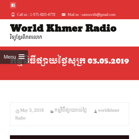
Call us : 1-571-620-4772
Mail us : sansuwith@gmail.com
Skip
World Khmer Radio
to
វិទ្យុខ្មែរពិភពលោក
conte
Menu
កម្មវិធីផ្សាយថ្ងៃសុក្រ 03.05.2019
May 3, 2019
កម្មវិធីផ្សាយរាល់ថ្ងៃ
worldkhmer
Radio
Audio