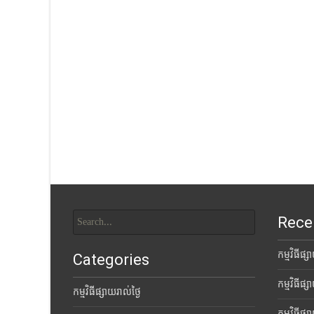
Search
Rece
for:
កម្មវិធីផ្
Categories
កម្មវិធីផ្
កម្មវិធីផ្សាយរាល់ថ្ងៃ
កម្មវិធីផ្