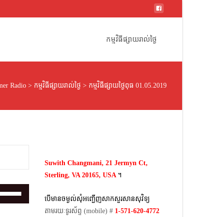
Skip
to
កម្មវិធីផ្សាយរាល់ថ្ងៃ
content
er Radio
>
កម្មវិធីផ្សាយរាល់ថ្ងៃ
>
កម្មវិធីផ្សាយថ្ងៃពុធ 01.05.2019
Suwith Changmani, 21 Jermyn Ct,
Sterling, VA 20165, USA
។​
Use
បើមានចម្ងល់​សុំអញ្ជើញសាកសួរសានសុវិទ្យ
Up/Down
តាមរយៈទូរស័ព្ទ​ (mobile)​ #
1-571-620-4772​
Arrow