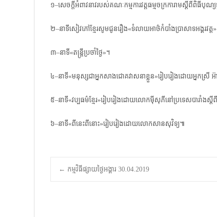
១–សេចក្តីអំពាវនាវរបស់គណៈកម្មការវត្តធម្មចក្រការាមស្តីពីពិធីបុ
២–នាទីសៀវភៅខ្មែរសូមជូនរឿង«ទំលាយអាថ៌កំបាំងប្រាសាទអង្គរវត
៣–នាទី«តន្ត្រីប្រចាំថ្ងៃ»។
៤–នាទី«មនុស្សជាអ្នកសាងជោគវាសនាខ្លួន»រៀបរៀងដោយអ្នកស្រី អ៊ាងម៉
៥–នាទី«វប្បធម៌ខ្មែរ»រៀបរៀងដោយលោកម៉ីសុភីនៅប្រទេសបារាំងស្តីពីប្រវត
៦–នាទី«ពីនេះពីនោះ»រៀបរៀងដោយលោកសានសុវិទ្យ៕
Post
←
កម្មវិធីផ្សាយថ្ងៃអង្គារ 30.04.2019
navigation