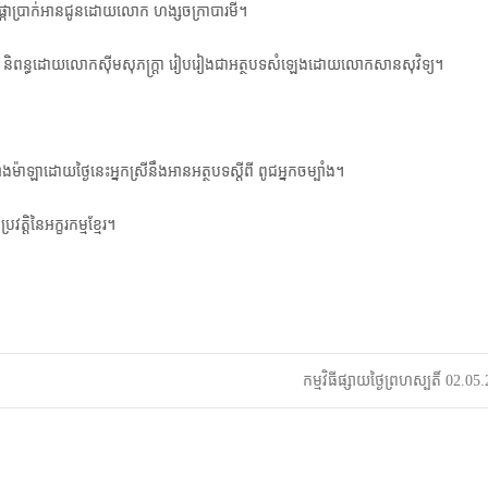
ណ្យផ្កាប្រាក់អានជូនដោយលោក ហង្សចក្រាបារមី។
t
្ត» និពន្ធដោយលោកស៊ីមសុភក្ត្រា រៀបរៀងជាអត្ថបទសំឡេងដោយលោកសានសុវិទ្យ។
i
o
ាឡាដោយថ្ងៃនេះអ្នកស្រី​នឹងអានអត្ថបទស្តីពី ពូជអ្នកចម្បាំង។
្តិនៃអក្ខរកម្មខ្មែរ។
កម្មវិធីផ្សាយថ្ងៃព្រហស្បតិ៍ 02.0