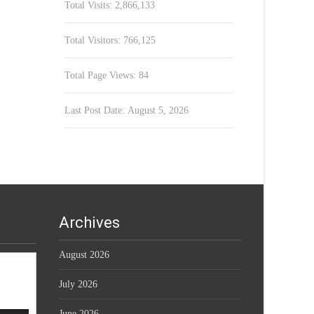
Total Visits:
2,866,133
Total Visitors:
766,125
Total Page Views:
84
Last Post Date:
August 5, 2026
Archives
August 2026
July 2026
June 2026