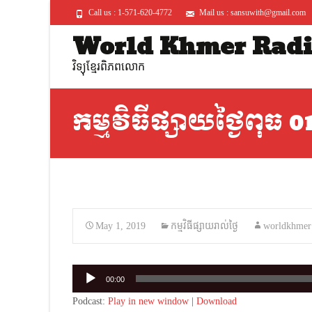
Call us : 1-571-620-4772
Mail us : sansuwith@gmail.com
World Khmer Rad
វិទ្យុខ្មែរពិភពលោក
កម្មវិធីផ្សាយថ្ងៃពុធ 
May 1, 2019
កម្មវិធីផ្សាយរាល់ថ្ងៃ
worldkhmer
Audio
00:00
Player
Podcast:
Play in new window
|
Download