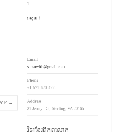
។
keys
o
អរគុណ!
ncrease
r
decrease
volume.
Email
sansuwith@gmail.com
Phone
+1-571-620-4772
Address
5.2019
→
21 Jermyn Ct, Sterling, VA 20165
វិទ្យុខ្មែរពិភពលោក