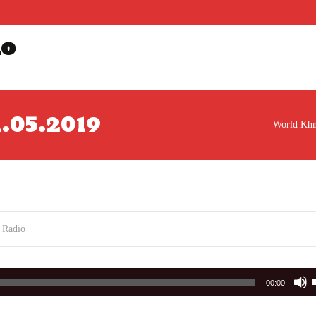
io
01.05.2019
World Khm
 Radio
00:00