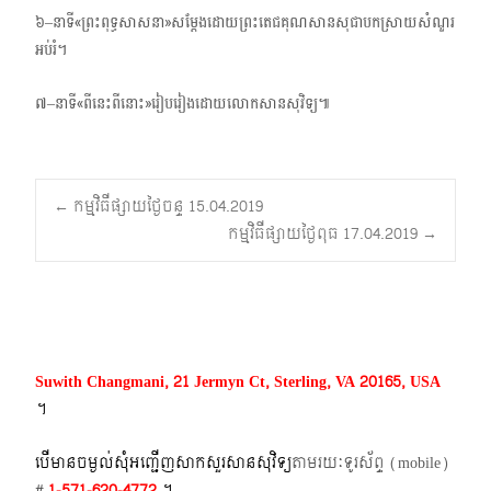
៦–នាទី«ព្រះពុទ្ធសាសនា»សម្តែងដោយព្រះតេជគុណសានសុជាបកស្រាយសំណួរ
អប់រំ។
៧–នាទី«ពីនេះពីនោះ»រៀបរៀងដោយលោកសានសុវិទ្យ៕
Post
←
កម្មវិធីផ្សាយថ្ងៃចន្ទ 15.04.2019
កម្មវិធីផ្សាយថ្ងៃពុធ 17.04.2019
→
navigation
Suwith Changmani, 21 Jermyn Ct, Sterling, VA 20165, USA
។​
បើមានចម្ងល់​សុំអញ្ជើញសាកសួរសានសុវិទ្យ
តាមរយៈទូរស័ព្ទ​ (mobile)​
#
1-571-620-4772​
។