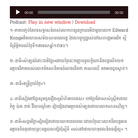
Audio
00:00
00:00
Player
Podcast:
Play in new window
|
Download
១–ភាគបញ្ចប់នៃបទសម្ភាសន៍របស់លោកហង្សចក្រាបារមីជាមួយលោក Edward
Kongអតីតយោធា​សម័យសា​ធារណរដ្ឋ ដែលបច្ចុប្បន្នរស់នៅសហរដ្ឋអាមេរិក ស្តី
ពីព្រឹត្តិការណ៍ថ្ងៃទី១៧​មេសាឆ្នាំ១៩៧០។
២–នាទី«សំឡេងរំដោះជាតិខ្មែរ»ដោយថ្ងៃនេះកញ្ញាចន្ទលក្ខិណានឹងបន្តលើកយក
អត្ថបទវិភាគរបស់​លោកទិតសានីមានចំណងជើងថា ភាសាឈើ មកអានជូនស្តាប់។
៣–នាទី«តន្ត្រីប្រចាំថ្ងៃ»។
៤–នាទីសៀវភៅខ្មែរសូមជូនរឿង«ស្រីហិតោបទេស» បកប្រែពីភាសាសំស្រ្កឹតដោយ
ភិក្ខុ ប៉ាង ខាត់ វិរិយបណ្ឌិតោ រៀបរៀងជាអត្ថបទសំឡេងដោយលោកសានសុវិទ្យ។
៥–នាទី«សង្គមវិជ្ជា»រៀបរៀង​ដោយ​លោក​ខេង​ខេមរៈដោយថ្ងៃនេះលោកនឹងបន្តអាន
អត្ថបទនិពន្ធ​ដោយព្រះធម្មបាលខៀវជុំស្តីពី «រស់នៅដោយហេតុផលនិងទង្វើល្អ» ។