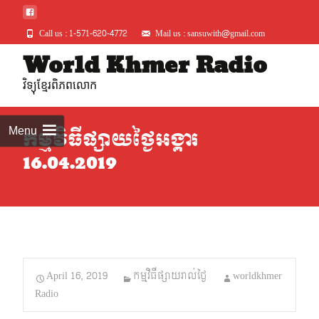
Call us : 1-571-620-4772
Mail us : sansuwith@gmail.com
Skip
World Khmer Radio
to
វិទ្យុខ្មែរពិភពលោក
conte
Menu
កម្មវិធីផ្សាយថ្ងៃអង្គារ
16.04.2019
April 16, 2019
កម្មវិធីផ្សាយរាល់ថ្ងៃ
worldkhmer
Radio