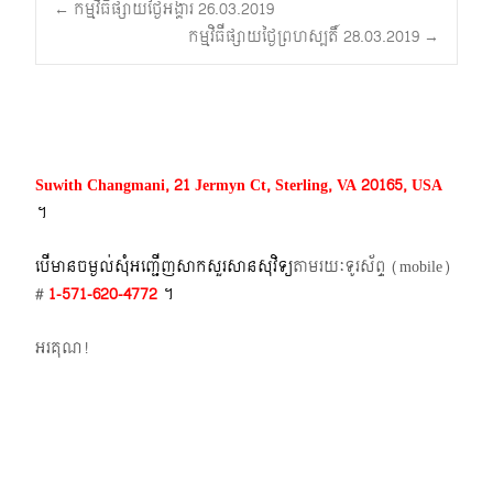
Post
←
កម្មវិធីផ្សាយថ្ងៃអង្គារ 26.03.2019
កម្មវិធីផ្សាយថ្ងៃព្រហស្បតិ៍ 28.03.2019
→
navigation
Suwith Changmani, 21 Jermyn Ct, Sterling, VA 20165, USA
។​
បើមានចម្ងល់​សុំអញ្ជើញសាកសួរសានសុវិទ្យ
តាមរយៈទូរស័ព្ទ​ (mobile)​
#
1-571-620-4772​
។
អរគុណ!