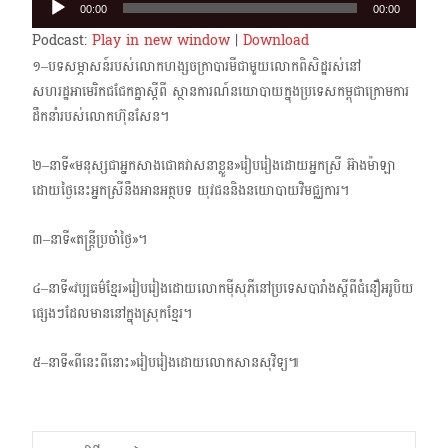
00:00
00:00
Player
Podcast:
Play in new window
|
Download
១–បទសម្ភាសន៍របស់លោកហង្សចក្រាបារមីជាមួយលោកពិសិដ្ឋរស់នៅ
សហរដ្ឋអាមេរិកជជែកគ្នាស្តីពី ស្ថានការណ៍នយោបាយក្នុងប្រទេសកម្ពុជាក្រោមការ
ដឹកនាំរបស់លោកហ៊ុនសែន។
២–នាទី«មនុស្សជាអ្នកសាងជោគវាសនាខ្លួន»រៀបរៀងដោយអ្នកស្រី អ៊ាងម៉ាឡា
ដោយថ្ងៃនេះអ្នកស្រី​នឹងអានអត្ថបទ យុវជននិងនយោបាយវិមជ្ឈការ។
៣–នាទី«តន្ត្រីប្រចាំថ្ងៃ»។
៤–នាទី«វប្បធម៌ខ្មែរ»រៀបរៀងដោយលោកម៉ីសុភីនៅប្រទេសបារាំងស្តីពីជំនឿអរូបិយ
ផ្សេងៗ​ដែលមាននៅ​ក្នុងស្រុកខ្មែរ។
៥–នាទី«ពីនេះពីនោះ»រៀបរៀងដោយលោកសានសុវិទ្យ៕