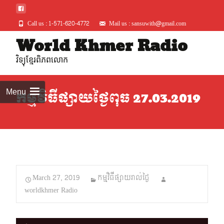
Call us : 1-571-620-4772
Mail us : sansuwith@gmail.com
Skip
World Khmer Radio
to
វិទ្យុខ្មែរពិភពលោក
conte
Menu
កម្មវិធីផ្សាយថ្ងៃពុធ 27.03.2019
March 27, 2019
កម្មវិធីផ្សាយរាល់ថ្ងៃ
worldkhmer Radio
Audio