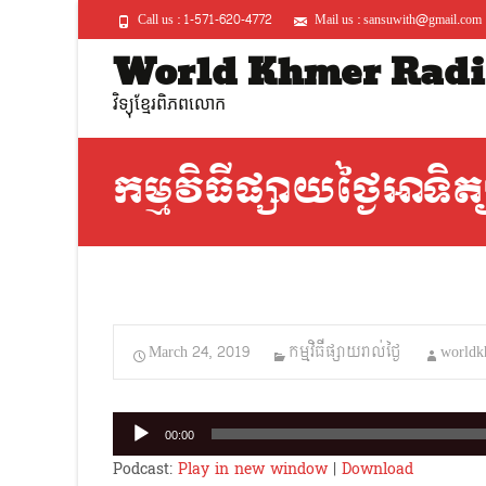
Call us : 1-571-620-4772
Mail us : sansuwith@gmail.com
World Khmer Radi
វិទ្យុខ្មែរពិភពលោក
កម្មវិធីផ្សាយថ្ងៃអាទិត
March 24, 2019
កម្មវិធីផ្សាយរាល់ថ្ងៃ
worldk
Audio
00:00
Player
Podcast:
Play in new window
|
Download