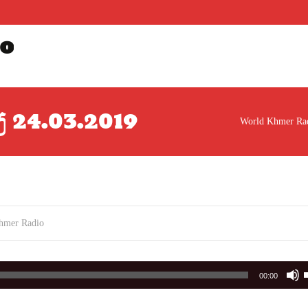
o
្យ 24.03.2019
World Khmer Ra
hmer Radio
00:00