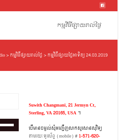
Skip
to
កម្មវិធីផ្សាយរាល់ថ្ងៃ
content
dio
>
កម្មវិធីផ្សាយរាល់ថ្ងៃ
>
កម្មវិធីផ្សាយថ្ងៃអាទិត្យ 24.03.2019
Suwith Changmani, 21 Jermyn Ct,
Sterling, VA 20165, USA
។​
Use
បើមានចម្ងល់​សុំអញ្ជើញសាកសួរសានសុវិទ្យ
Up/Down
តាមរយៈទូរស័ព្ទ​ (mobile)​ #
1-571-620-
Arrow