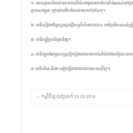
១–បទសម្ភាសន៍របស់លោកថាច់ពីយ៉ាជាមួយលោកហែមវ៉ាន់ឆនរស់នៅប្រទេស
ប្រទេសកម្ពុជា ក្រោមការដឹកនាំរបស់លោកហ៊ុនសែន។
២–នាទីសៀវភៅខ្មែរសូមជូនរឿង«ស្រីហិតោបទេស» បកប្រែពីភាសាសំស្រ្
៣–នាទីតន្ត្រីប្រចាំថ្ងៃអាទិត្យ។
៤–នាទីវប្បធម៌អក្សរសាស្ត្ររៀបរៀងដោយលោកប៉ាពីយ៉ុងដែលថ្ងៃនេះលោកនឹង
៥–នាទី«ពីនេះពីនោះ»រៀបរៀងដោយលោកសានសុវិទ្យ៕
Post
←
កម្មវិធីផ្សាយថ្ងៃសៅរ៍ 23.03.2019
navigation