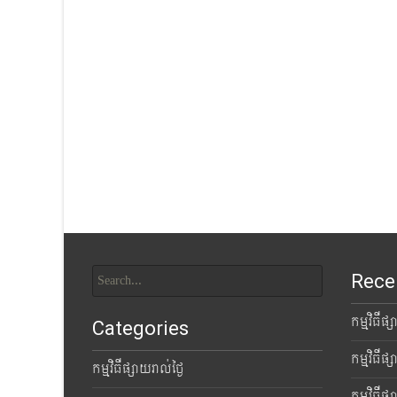
Search
Rece
for:
កម្មវិធីផ
Categories
កម្មវិធីផ
កម្មវិធីផ្សាយរាល់ថ្ងៃ
កម្មវិធីផ