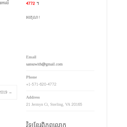
ាបមកលើ
4772​
។
keys
o
អរគុណ!
ncrease
r
decrease
volume.
Email
sansuwith@gmail.com
Phone
+1-571-620-4772
3.2019
→
Address
21 Jermyn Ct, Sterling, VA 20165
វិទ្យុខ្មែរពិភពលោក