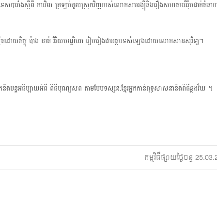
បារាំងស្តីពី ការវិល ត្រឡប់ចូលស្រុកវិញរបស់លោកសមរង្ស៊ីនិងរឿងសហគមអឺរ៉ុបដាក់គំន
t
i
កឹតដោយភិក្ខុ ប៉ាង ខាត់ វិរិយបណ្ឌិតោ រៀបរៀងជាអត្ថបទសំឡេងដោយលោកសានសុវិទ្យ។
o
បន្តអធិប្បាយអំពី ពិធីបុណ្យសព តាមបែបទស្សន:ខ្មែរអ្នកកាន់ពុទ្ធសាសនានិងពិធីឆ្លងវ័យ ។
កម្មវិធីផ្សាយថ្ងៃចន្ទ 25.0