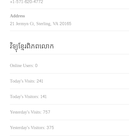
+1-571-620-4772
Address
21 Jermyn Ct, Sterling, VA 20165
វិទ្យុខ្មែរពិភពលោក
Online Users:
0
Today's Visits:
241
Today's Visitors:
141
Yesterday's Visits:
757
Yesterday's Visitors:
375