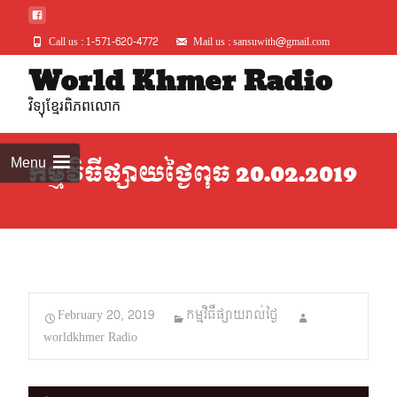
Call us : 1-571-620-4772
Mail us : sansuwith@gmail.com
Skip
World Khmer Radio
to
វិទ្យុខ្មែរពិភពលោក
conte
Menu
កម្មវិធីផ្សាយថ្ងៃពុធ 20.02.2019
February 20, 2019
កម្មវិធីផ្សាយរាល់ថ្ងៃ
worldkhmer Radio
Audio