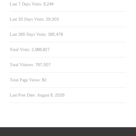
Last 7 Days Visits:
6,244
Last 30 Days Visits:
29,303
Last 365 Days Visits:
385,478
Total Visits:
2,868,827
Total Visitors:
767,507
Total Page Views:
82
Last Post Date:
August 8, 2026