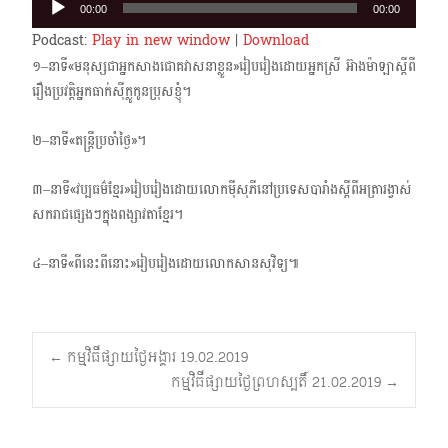
00:00
00:00
Player
Podcast:
Play in new window
|
Download
១–នាទី«មនុស្សជាអ្នកសាងជោគវាសនាខ្លួន»រៀបរៀងដោយអ្នកស្រី អ៊ាងម៉ាឡាស្តីពី
រឿងប្រវត្តិអ្នក​ធាក់ស៊ីក្លូកូនប្រុសខ្ញុំ។
២–នាទី«តន្ត្រីប្រចាំថ្ងៃ»។
៣–នាទី«វប្បធម៌ខ្មែរ»រៀបរៀងដោយលោកម៉ីសុភីនៅប្រទេសបារាំងស្តីពីអត្រារង្វាស់
សករាជផ្សេងៗ​ក្នុងពង្សាវតាខ្មែរ។
៤–នាទី«ពីនេះពីនោះ»រៀបរៀងដោយលោកសានសុវិទ្យ៕
Post
←
កម្មវិធីផ្សាយថ្ងៃអង្គារ 19.02.2019
កម្មវិធីផ្សាយថ្ងៃព្រហស្បតិ៍ 21.02.2019
→
navigation