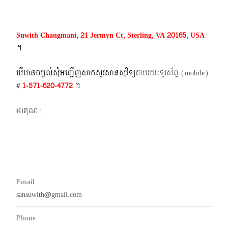
Suwith Changmani, 21 Jermyn Ct, Sterling, VA 20165, USA
។​
បើមានចម្ងល់​សុំអញ្ជើញសាកសួរសានសុវិទ្យ
តាមរយៈទូរស័ព្ទ​ (mobile)​
#
1-571-620-4772​
។
អរគុណ!
Email
sansuwith@gmail.com
Phone