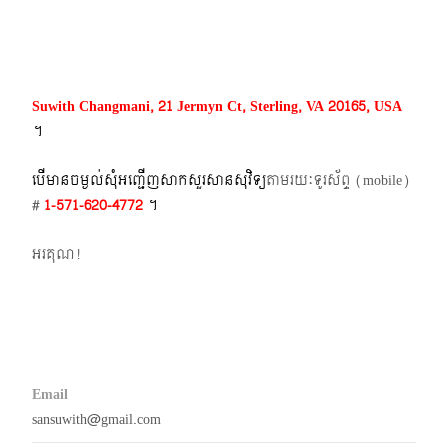
navigation
Suwith Changmani, 21 Jermyn Ct, Sterling, VA 20165, USA
។​
បើមានចម្ងល់​សុំអញ្ជើញសាកសួរសានសុវិទ្យ
តាមរយៈទូរស័ព្ទ​ (mobile)​
#
1-571-620-4772​
។
អរគុណ!
Email
sansuwith@gmail.com