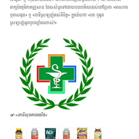
ពាក្យថៃភូមិភាគឦសាន ដែលសំបូរទៅដោយជនជាតិលាវរស់នៅប្រែថា «មាសបង
​ឬមាសអូន​» ឬ «ជាទីស្រឡញ់អស់ពីចិត្ត» ​​ក្នុងន័យថា «បង ​ឬ​អូន
ស្រឡាញ់អូនឬបងខ្លាំងណាស់!​​»
๔–
«
នាទីសុខភាពយើង»