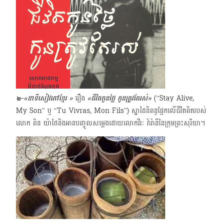
๒–
«
នាទីសៀវភៅខ្មែរ »
រឿង
«ជីវិតកូនថ្លៃ កូនត្រូវតែរស់»
(“Stay Alive,
My Son” ឬ “Tu Vivras, Mon Fils”) ស្នាដៃនិពន្ធផ្អែកលើជីវិតពិតរបស់
លោក ពិន យ៉ាថៃ​​និងអានបញ្ចូលសម្លេងដោយលោកវីរៈ វ៉ារ៉ានី​នៃក្រុមព្រះសុរិយា។