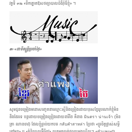
វគ្គទី ๓๒ «ទឹកត្នោតឱសថព្យាបាលជំងឺរ៉ាំរ៉ៃខ្ញុំ» ។​
๓–
«
នាទីតន្ត្រីប្រចាំថ្ងៃ»
សូមជូនចម្រៀងមនោសញ្ចេតនាឈ្មោះស្អីនិងច្រៀងដោយ​បុរសខ្មែររូបណាក៏ខ្ញុំមិន
ដឹងដែរទេ បន្តដោយចម្រៀងច្រៀងដោយនារីថៃ គឺនាង​ มินตรา น่านเจ้า (មិន
ត្រា ណានចាវ) ដែលខ្ញុំធ្លាប់យកបទ กลับคำสาหล่า ប្រែថា «ប្ដូរចិត្តផ្លាស់សម្ដី
ទៅអូន» ឬ «កុំនិយាយអ៊ីចឹង!» យកមកចាក់ផ្សាយម្ដងហើយ។ «คำแพง»​​ជា