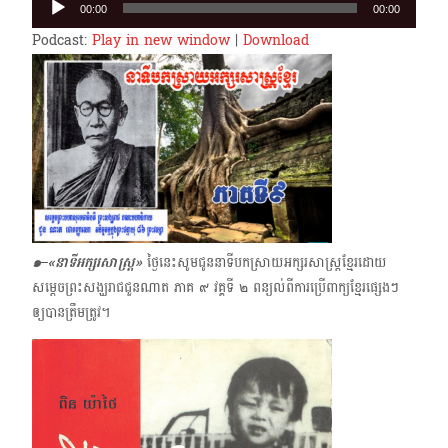
00:00
00:00
Player
Podcast:
Play in new window
|
Download
๑–
«
នាទីអក្សរសាស្ត្រ»
ថ្ងៃនេះសូមជូននាទីបកស្រាយអក្សរសាស្ត្រខ្មែរដោយ
សម្ដេចព្រះសង្ឃរាជជួនណាត ភាគ ๙ វគ្គទី ๒ ពន្យល់ពីការប្រើពាក្យខ្មែរផ្សេងៗ
ឲ្យបានត្រឹមត្រូវ។