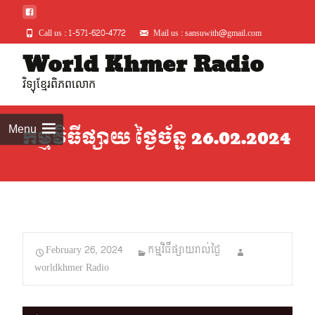
Call us : 1-571-620-4772
Mail us : sansuwith@gmail.com
Skip
World Khmer Radio
to
វិទ្យុខ្មែរពិភពលោក
conte
Menu
កម្មវិធីផ្សាយ ថ្ងៃច័ន្ទ 26.02.2024
February 26, 2024
កម្មវិធីផ្សាយរាល់ថ្ងៃ
worldkhmer Radio
Audio