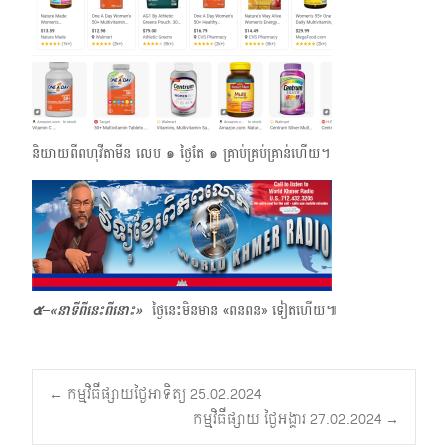
និយាយពីពហុវីតាមីន លេប ๑ ថ្ងៃតែ ๑ ​គ្រាប់គ្រប់គ្រាន់ហើយ។
๕–
«
នាទីពីនេះពីនោះ»
ថ្ងៃនេះមិនមាន «ពនពន» ទៀតហើយ៕
Post
←
កម្មវិធីផ្សាយថ្ងៃអាទិត្យ 25.02.2024
កម្មវិធីផ្សាយ ថ្ងៃអង្គារ 27.02.2024
→