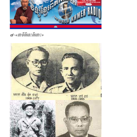
๔–
«
នាទីពីនេះពីនោះ»