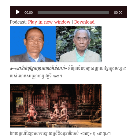
Audio
00:00
00:00
Player
Podcast:
Play in new window
|
Download
๑–
«
នាទីសំបូរិន្ទសម្ភាសកេងវ៉ាន់សាក់»
អំពីព្រលឹង​ឬអត្តសញ្ញាណខ្មែរក្នុងទស្សនៈ
របស់លោកសាស្ត្រាចារ្យ វគ្គទី ๒๕។
ឯកលក្ខណ៍នៃប្រាសាទបន្ទាយស្រី​និងតួនាទីរបស់ «បារគូ» ​ឬ «បាគូរ»​។