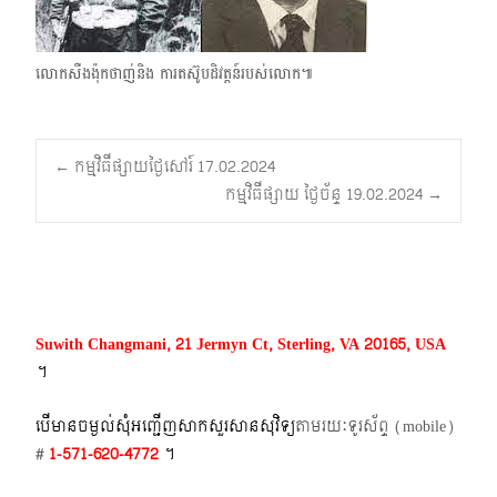
លោកសឺងង៉ុកថាញ់​និង ការតស៊ូបដិវត្តន៍របស់លោក៕
Post
←
កម្មវិធីផ្សាយថ្ងៃសៅរ៍ 17.02.2024
កម្មវិធីផ្សាយ ថ្ងៃច័ន្ទ 19.02.2024
→
navigation
Suwith Changmani, 21 Jermyn Ct, Sterling, VA 20165, USA
។​
បើមានចម្ងល់​សុំអញ្ជើញសាកសួរសានសុវិទ្យ
តាមរយៈទូរស័ព្ទ​ (mobile)​
#
1-571-620-4772​
។