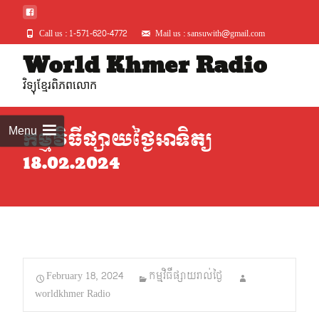
Call us : 1-571-620-4772
Mail us : sansuwith@gmail.com
Skip
World Khmer Radio
to
វិទ្យុខ្មែរពិភពលោក
conte
Menu
កម្មវិធីផ្សាយថ្ងៃអាទិត្យ
18.02.2024
February 18, 2024
កម្មវិធីផ្សាយរាល់ថ្ងៃ
worldkhmer Radio