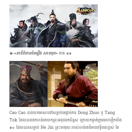
๒–
«
នាទីនិទានចិនរឿង សាមកុក»
ភាគ ๑๑
Cao Cao បានយកអាសាទៅសម្លាប់មេផ្ដាច់ការ Dong Zhuo ឬ Tang
Tok ដែលបានដកហង់តេ​យកព្រះអនុជមកជំនួស ក្រោយកម្ចាត់ក្រុម​មហាត្លឹកទាំង
๑๐​ ដែលបានសម្លាប់ He Jin​ ព្រះមាតុលៈរបស់ហង់តេដ៏មានឥទ្ធិពលខ្ពស់ តែ