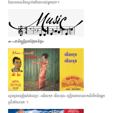
ដែលចចេសមិនស្ដាប់មតិយោបល់អ្នកណា។
๓–
«
នាទីតន្ត្រីប្រចាំថ្ងៃអាទិត្យ»
សូមជូនចម្រៀងរាំវង់ឈ្មោះ «មើលកុក មើលទុង» ច្រៀងដោយលោកលីវតឹកនិងអ្នក
ស្រីម៉ៅសារេត ។