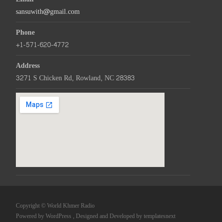
sansuwith@gmail.com
Phone
+1-571-620-4772
Address
3271 S Chicken Rd, Rowland, NC 28383
Copyright © World Khmer Radio
Powered by WordPress
, Designed and Developed by
templatesnext