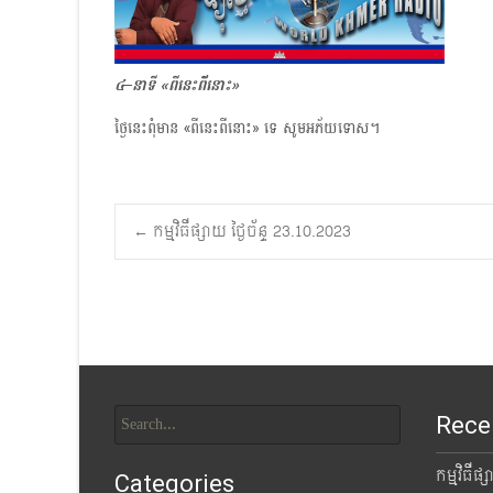
៤
–នាទី «ពីនេះពី័នោះ»
ថ្ងៃនេះពុំមាន «ពីនេះពីនោះ» ទេ សូមអភ័យទោស។
Post
←
កម្មវិធីផ្សាយ ថ្ងៃច័ន្ទ 23.10.2023
navigation
Search
Rece
for:
កម្មវិធីផ
Categories