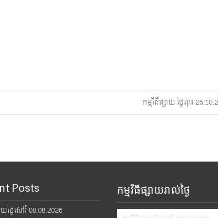
កម្មវិធីផ្សាយ ថ្ងៃពុធ 25.1
nt Posts
កម្មវិធីផ្សាយរាល់ថ្ងៃ
្សាយថ្ងៃសៅរ៍ 08.08.2026