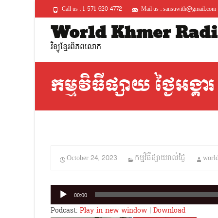
Call us : 1-571-620-4772
Mail us : sansuwith@gmail.com
World Khmer Radi
វិទ្យុខ្មែរពិភពលោក
កម្មវិធីផ្សាយ ថ្ងៃអង្គ
October 24, 2023
កម្មវិធីផ្សាយរាល់ថ្ងៃ
worl
Audio
00:00
Player
Podcast:
Play in new window
|
Download