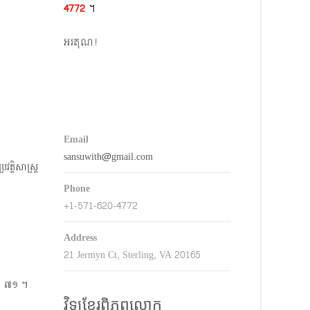
4772​
។
keys
o
អរគុណ!
ncrease
r
decrease
volume.
Email
sansuwith@gmail.com
្តិសាស្ត្រ
Phone
+1-571-620-4772
Address
21 Jermyn Ct, Sterling, VA 20165
ី ៧១ ​។
វិទ្យុខ្មែរពិភពលោក