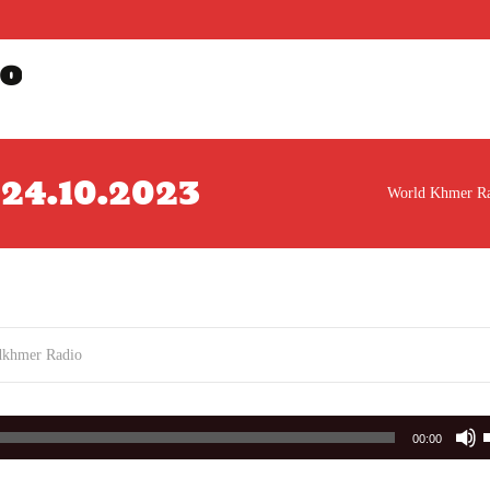
o
ារ 24.10.2023
World Khmer R
dkhmer Radio
00:00