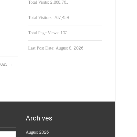
Total Visits:
2,868,761
Total Visitors:
767,459
Total Page Views:
102
Last Post Date:
August 8, 2026
0.2023
→
Archives
August 2026