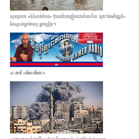
សូមជូនបទ «ចំប៉ាបាត់ដំបង» ឱបាត់ដំបងភ្លៀងជន់លិចហើយ ព្រោះតែអភិវឌ្ឍន៍»​
មិនស្គាល់អ្នកតែង​ឬ អ្នកច្រៀង។
៤
–នាទី «ពីនេះពី័នោះ»