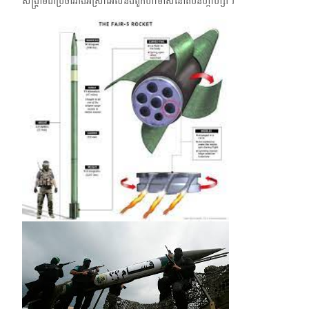
សង្គ្រាមជាប្រចាំរវាង​អ៊ីស្រាអែល​នឹងពួកហាម៉ាស់នៅតំបន់ហ្កាហ្សា។