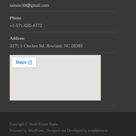
sansuwith@gmail.com
Phone
+1-571-620-4772
Address
3271 S Chicken Rd, Rowland, NC 28383
Copyright © World Khmer Radio
Powered by WordPress
, Designed and Developed by
templatesnext