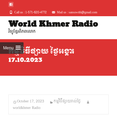
Call us : 1-571-620-4772
Mail us : sansuwith@gmail.com
Skip
World Khmer Radio
to
វិទ្យុខ្មែរពិភពលោក
conte
Menu
កម្មវិធីផ្សាយ ថ្ងៃអង្គារ
17.10.2023
October 17, 2023
កម្មវិធីផ្សាយរាល់ថ្ងៃ
worldkhmer Radio