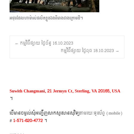
អាវុធដែលហាម៉ាស់ផលិតខ្លួនឯងពីរោងជាងក្រោមដី។
Post
←
កម្មវិធីផ្សាយ ថ្ងៃច័ន្ទ 16.10.2023
កម្មវិធីផ្សាយ ថ្ងៃពុធ 18.10.2023
→
navigation
Suwith Changmani, 21 Jermyn Ct, Sterling, VA 20165, USA
។​
បើមានចម្ងល់​សុំអញ្ជើញសាកសួរសានសុវិទ្យ
តាមរយៈទូរស័ព្ទ​ (mobile)​
#
1-571-620-4772​
។