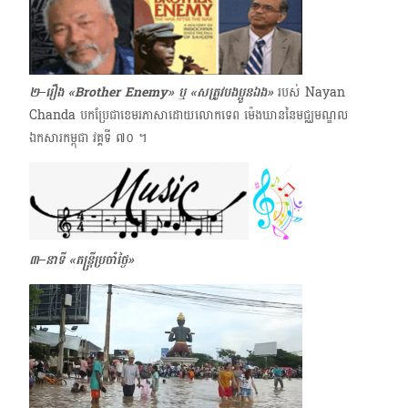
២–រឿង «Brother Enemy» ឬ «សត្រូវបងប្អូនឯង»
របស់ Nayan
Chanda​ បកប្រែជាខេមរភាសាដោយ​លោក​ទេព ម៉េងឃាន​នៃមជ្ឈមណ្ឌល
ឯកសារកម្ពុជា វគ្គទី ៧០ ​។
៣–នាទី
«តន្ត្រីប្រចាំថ្ងៃ»