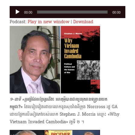
Audio
00:00
00:00
Player
Podcast:
Play in new window
|
Download
១–នាទី «ប្រវត្តិដែលខ្មែរគួរដឹង
៖ ហេតុអ្វីបានជាយួនរុករានទន្ទ្រានយក
កម្ពុជា?»
ដែលរៀបរៀងដោយលោកនួនសុខវ៉ាងពីក្រុង Norcross រដ្ឋ GA
ដោយផ្អែកលើសៀវភៅរបស់លោក Stephen J. Morris ឈ្មោះ «Why
Vietnam Invaded Cambodia» វគ្គទី ២ ។