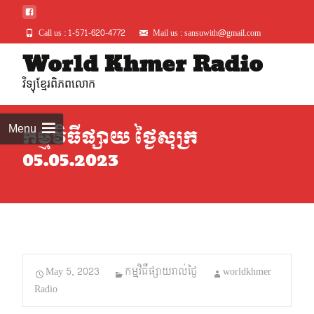
Call us : 1-571-620-4772
Mail us : sansuwith@gmail.com
Skip
World Khmer Radio
to
វិទ្យុខ្មែរពិភពលោក
conte
Menu
កម្មវិធីផ្សាយ ថ្ងៃសុក្រ
05.05.2023
May 5, 2023
កម្មវិធីផ្សាយរាល់ថ្ងៃ
worldkhmer
Radio