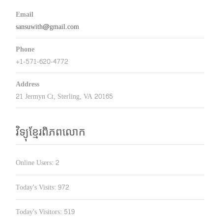
Email
sansuwith@gmail.com
Phone
+1-571-620-4772
Address
21 Jermyn Ct, Sterling, VA 20165
វិទ្យុខ្មែរពិភពលោក
Online Users:
2
Today's Visits:
972
Today's Visitors:
519