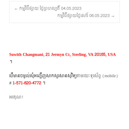
Post
←
កម្មវិធីផ្សាយ ថ្ងៃព្រហស្បតិ៍ 04.05.2023
កម្មវិធីផ្សាយថ្ងៃសៅរ៍ 06.05.2023
→
navigation
Suwith Changmani, 21 Jermyn Ct, Sterling, VA 20165, USA
។​
បើមានចម្ងល់​សុំអញ្ជើញសាកសួរសានសុវិទ្យ
តាមរយៈទូរស័ព្ទ​ (mobile)​
#
1-571-620-4772​
។
អរគុណ!