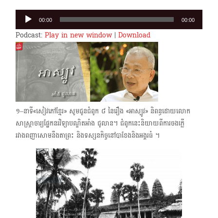
Audio
00:00
00:00
Player
Podcast:
Play in new window
|
Download
១–នាទី«សៀវភៅខ្មែរ» សូមជូនជំពូក ៨ នៃរឿង «អាស្បូវ» និពន្ធដោយលោក​
សាស្ត្រាចារ្យផ្នែកនរវិទ្យាបណ្ឌិតអាំង ជូលាន។ ជំពូកនេះនិយាយពីការចងក្លើ
រវាងពញាសោមនឹងតាព្រះ និងទស្សនកិច្ចនៅបាខែងនិងអង្គរធំ ។