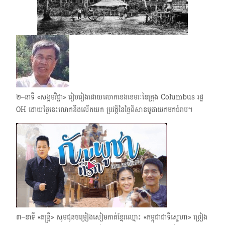
២–នាទី «សង្គមវិជ្ជា» រៀបរៀងដោយលោកខេងខេមរៈនៃក្រុង Columbus រដ្ឋ
OH ដោយថ្ងៃនេះលោកនឹងលើកយក ប្រវត្តិនៃថ្ងៃពិសាខបូជាយកមកជំរាប​។
៣–នាទី «តន្ត្រី» សូមជូនចម្រៀងសៀមកាត់ខ្មែរឈ្មោះ «កម្ពុជាជាទីស្នេហា» ច្រៀង