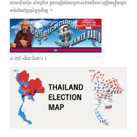
ដោយយិងយ៉ុង យ៉តបួង៉ាម អ្នកចម្រៀងដែលប្រកាសថាគេមិនចេះច្រៀងកន្ទ្រឹមព្រោះ
គេមិនមែនខ្មែរស្រិន្ទ​ឬ​បុរីរម្យ ។
៤–នាទី «ពីនេះពីនោះ» ៖