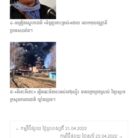
៤–ចម្រៀងស្នេហាជាតិ «ទំនួញកោះត្រល់»​ដោយ លោកកុយវណ្ណា​ពី
ប្រទេសបារាំង។
៥–«ពីនេះពីនោះ» ភ្លើងឆេះមិនចេះអស់នៅរុស្ស៊ី៖ រោងចក្រប្រេងស្រល់ វិទ្យាស្ថាន
ក្រសួងការពារជាតិ ឃ្លាំងប្រេង។
Post
←
កម្មវិធីផ្សាយ ថ្ងៃព្រហស្បតិ៍ 21.04.2022
កម្មវិធីផ្សាយ ថ្ងៃសៅរ៍ 23.04.2022
→