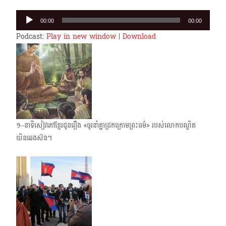
Audio
00:00
00:00
Player
Podcast:
Play in new window
|
Download
១–នាទីសៀវភៅខ្មែរ​ជូនរឿង «ចូរនាំគ្នាជ្រកក្រោមព្រះធម៌» របស់លោកបណ្ឌិត​
យិនឆេងស៊ន។