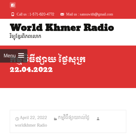
Call us : 1-571-620-4772
Mail us : sansuwith@gmail.com
Skip
World Khmer Radio
to
វិទ្យុខ្មែរពិភពលោក
conte
Menu
កម្មវិធីផ្សាយ ថ្ងៃសុក្រ
22.04.2022
April 22, 2022
កម្មវិធីផ្សាយរាល់ថ្ងៃ
worldkhmer Radio