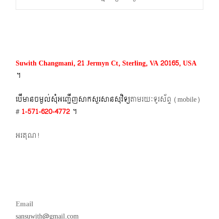
navigation
Suwith Changmani, 21 Jermyn Ct, Sterling, VA 20165, USA
។​
បើមានចម្ងល់​សុំអញ្ជើញសាកសួរសានសុវិទ្យ
តាមរយៈទូរស័ព្ទ​ (mobile)​
#
1-571-620-4772​
។
អរគុណ!
Email
sansuwith@gmail.com