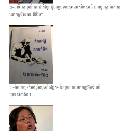
២–នាទី សម្លេងរំដោះជាតិខ្មែរ ជូនអត្ថបទរបស់លោក​ទិតសានី អានជូនស្ដាប់ដោយ
លោកស្រី​សុភារៈ​ពីអឹរ៉ុប។
៣–កំណាព្យ​«កំពង់ឆ្នាំងស្រវាំងភ្នែក» និពន្ធដោយលោកគ្រូអ៊ុកប៉ាតពី
ប្រទេសបារាំង។