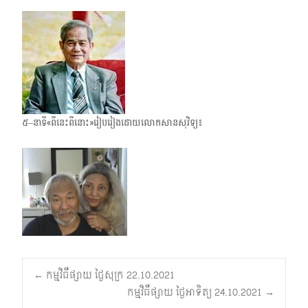
៥–នាទី«ពីនេះពីនោះ»រៀបរៀងដោយលោកសានសុវិទ្យ៖
Post
←
កម្មវិធីផ្សាយ ថ្ងៃសុក្រ 22.10.2021
កម្មវិធីផ្សាយ ថ្ងៃអាទិត្យ 24.10.2021
→