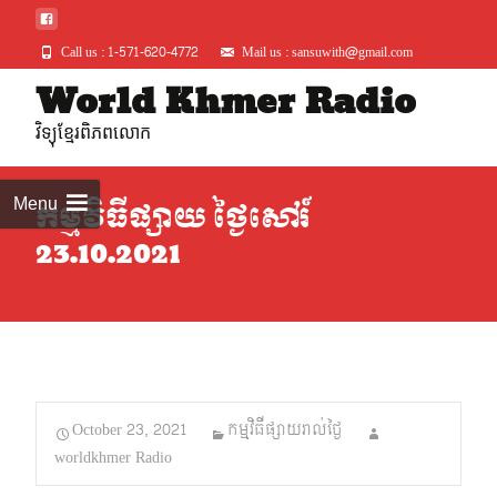
Call us : 1-571-620-4772
Mail us : sansuwith@gmail.com
Skip
World Khmer Radio
to
វិទ្យុខ្មែរពិភពលោក
conte
Menu
កម្មវិធីផ្សាយ ថ្ងៃសៅរ៍
23.10.2021
October 23, 2021
កម្មវិធីផ្សាយរាល់ថ្ងៃ
worldkhmer Radio