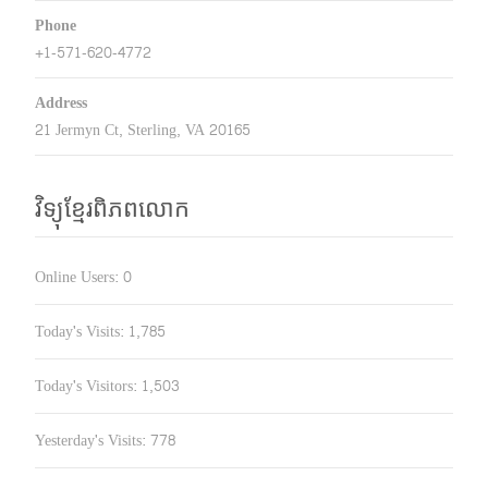
Phone
+1-571-620-4772
Address
21 Jermyn Ct, Sterling, VA 20165
វិទ្យុខ្មែរពិភពលោក
Online Users:
0
Today's Visits:
1,785
Today's Visitors:
1,503
Yesterday's Visits:
778