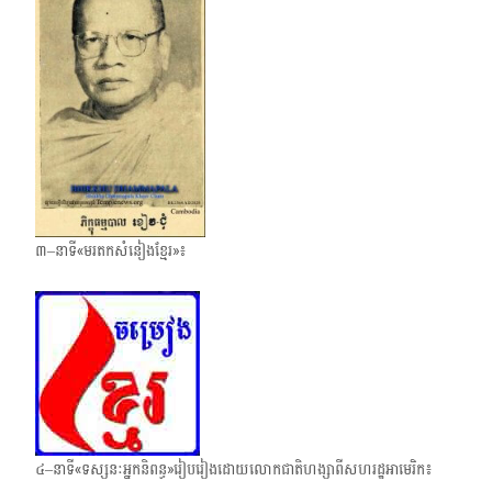
៣–នាទី«មរតកសំនៀងខ្មែរ»៖
៤–នាទី«ទស្សនៈអ្នកនិពន្ធ»រៀបរៀងដោយលោកជាតិហង្សាពីសហរដ្ឋអាមេរិក៖