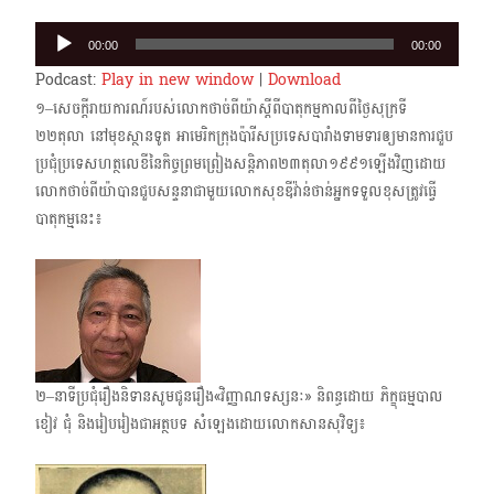
Audio
00:00
00:00
Player
Podcast:
Play in new window
|
Download
១–សេចក្ដីរាយការណ៍របស់លោកថាច់ពីយ៉ាស្ដីពីបាតុកម្មកាលពីថ្ងៃសុក្រទី
២២តុលា នៅមុខស្ថានទូត អាមេរិកក្រុងប៉ារីសប្រទេសបារាំងទាមទារឲ្យមានការជួប
ប្រជុំប្រទេសហត្ថលេខីនៃកិច្ចព្រមព្រៀងសន្តិភាព២៣តុលា១៩៩១ឡើងវិញដោយ
លោកថាច់ពីយ៉ាបានជួបសន្ទនាជាមួយលោកសុខឌីវ៉ាន់ថាន់អ្នកទទួលខុសត្រូវធ្វើ
បាតុកម្មនេះ៖
២–នាទីប្រជុំរឿងនិទានសូមជូនរឿង«វិញ្ញាណទស្សនៈ» និពន្ធដោយ ភិក្ខុធម្មបាល
ខៀវ ជុំ និងរៀបរៀងជាអត្ថបទ សំឡេងដោយលោកសានសុវិទ្យ៖