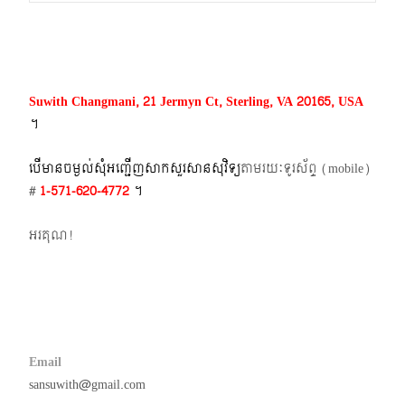
navigation
Suwith Changmani, 21 Jermyn Ct, Sterling, VA 20165, USA
។​
បើមានចម្ងល់​សុំអញ្ជើញសាកសួរសានសុវិទ្យ
តាមរយៈទូរស័ព្ទ​ (mobile)​
#
1-571-620-4772​
។
អរគុណ!
Email
sansuwith@gmail.com