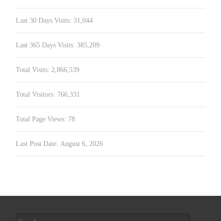
Last 30 Days Visits:
31,044
Last 365 Days Visits:
385,209
Total Visits:
2,866,539
Total Visitors:
766,331
Total Page Views:
78
Last Post Date:
August 6, 2026
Search