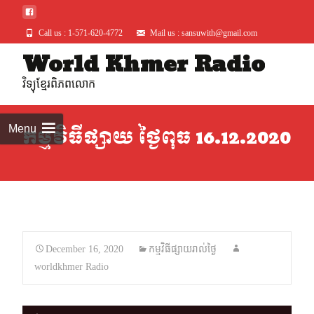
Call us : 1-571-620-4772
Mail us : sansuwith@gmail.com
World Khmer Radio
Skip
to
វិទ្យុខ្មែរពិភពលោក
conte
Menu
កម្មវិធីផ្សាយ ថ្ងៃពុធ 16.12.2020
December 16, 2020
កម្មវិធីផ្សាយរាល់ថ្ងៃ
worldkhmer Radio
Audio