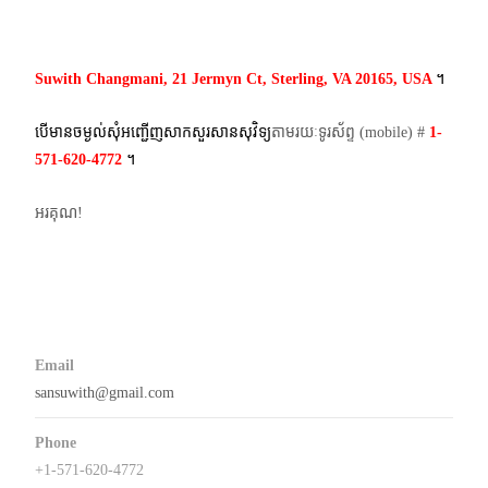
Suwith Changmani, 21 Jermyn Ct, Sterling, VA 20165, USA
។​
បើមានចម្ងល់​សុំអញ្ជើញសាកសួរសានសុវិទ្យ
តាមរយៈទូរស័ព្ទ​ (mobile)​ #
1-
571-620-4772​
។
អរគុណ!
Email
sansuwith@gmail.com
Phone
+1-571-620-4772