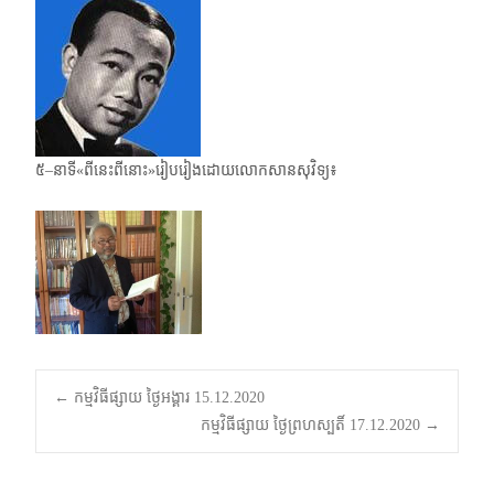
៥–នាទី«ពីនេះពីនោះ»រៀបរៀងដោយលោកសានសុវិទ្យ៖
Post
←
កម្មវិធីផ្សាយ ថ្ងៃអង្គារ 15.12.2020
កម្មវិធីផ្សាយ ថ្ងៃព្រហស្បតិ៍ 17.12.2020
→
navigation