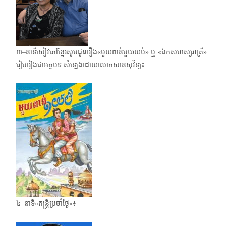
៣–នាទីសៀវភៅខ្មែរសូមជូនរឿង«មួយពាន់មួយយប់» ឬ «ឯកសហស្សរាត្រី»
រៀបរៀងជាអត្ថបទ សំឡេងដោយលោកសានសុវិទ្យ៖
៤–នាទី«តន្ត្រីប្រចាំថ្ងៃ»៖