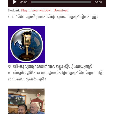
00:00
00:00
Player
Podcast:
Play in new window
|
Download
១–នាទីព័ត៌មានប្រចាំថ្ងៃរាយការណ៍ជូនស្តាប់ដោយអ្នកស្រីមៀន សម្បត្តិ៖
២–នាទី«មនុស្សជាអ្នកសាងជោគវាសនាខ្លួន»រៀបរៀងដោយអ្នកស្រី
អៀងម៉ាឡានៃរដ្ឋមីនីសូតា សហរដ្ឋអាមេរិក ថ្ងៃនេះអ្នកស្រីនឹងអធិប្បាយប្រវត្តិ
សរសេរកំណាព្យរបស់អ្នកស្រី៖​