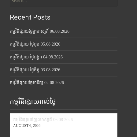
for:
Recent Posts
កម្មវិធីផ្សាយថ្ងៃព្រហស្បតិ៍ 06.08.2026
កម្មវិធីផ្សាយ ថ្ងៃពុធ 05.08.2026
កម្មវិធីផ្សាយ ថ្ងៃអង្គារ 04.08.2026
កម្មវិធីផ្សាយ ថ្ងៃច័ន្ទ 03.08.2026
កម្មវិធីផ្សាយថ្ងៃអាទិត្យ 02.08.2026
កម្មវិធីផ្សាយរាល់ថ្ងៃ
កម្មវិធីផ្សាយថ្ងៃព្រហស្បតិ៍ 06.08.2026
AUGUST 6, 2026