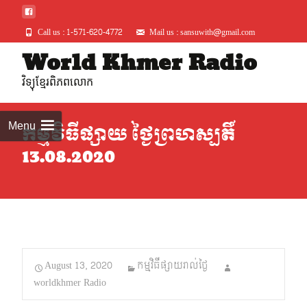
Call us : 1-571-620-4772
Mail us : sansuwith@gmail.com
Skip
World Khmer Radio
to
វិទ្យុខ្មែរពិភពលោក
conte
Menu
កម្មវិធីផ្សាយ ថ្ងៃព្រហស្បតិ៍
13.08.2020
August 13, 2020
កម្មវិធីផ្សាយរាល់ថ្ងៃ
worldkhmer Radio