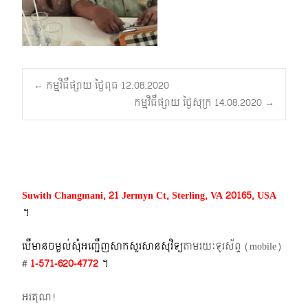
Post
←
កម្មវិធីផ្សាយ ថ្ងៃពុធ 12.08.2020
កម្មវិធីផ្សាយ ថ្ងៃសុក្រ 14.08.2020
→
navigation
Suwith Changmani, 21 Jermyn Ct, Sterling, VA 20165, USA
។​
បើមានចម្ងល់​សុំអញ្ជើញសាកសួរសានសុវិទ្យ
តាមរយៈទូរស័ព្ទ​ (mobile)​
#
1-571-620-4772​
។
អរគុណ!