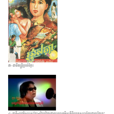
៣–នាទីតន្ត្រីប្រចាំថ្ងៃ៖
៤–នាទី«ប្រវត្តិសាស្ត្រខ្មែរ»រៀបរៀងដោយលោកម៉ីសុភីពីប្រទេសបារាំង​ដោយថ្ងៃនេះ​