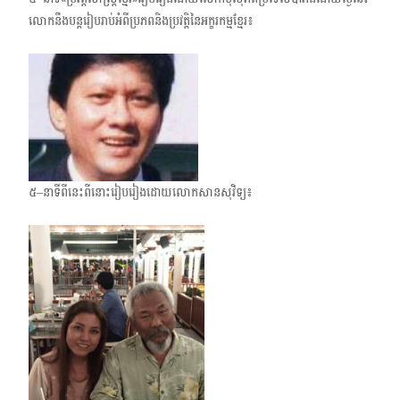
លោកនឹងបន្តរៀប​រាប់អំពីប្រភពនិងប្រវត្តិនៃអក្ខរកម្មខ្មែរ៖
៥–នាទីពីនេះពីនោះរៀបរៀងដោយលោកសានសុវិទ្យ៖