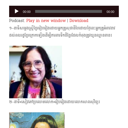
Audio
00:00
00:00
Player
Podcast:
Play in new window
|
Download
១–នាទីសម្លេងស្ត្រីខ្មែររៀបរៀងដោយអ្នកគ្រូសុផានីបៃដោយថ្ងៃនេះអ្នកគ្រូអំពាវនាវ
ដល់ពលរដ្ឋខ្មែរ​ក្រោក​ឡើងដើម្បីការពារទឹកដីខ្មែរដែលកំពុងត្រូវយួនឈ្លានពាន៖
២–នាទី«សៀវភៅប្រលោមលោក»រៀបរៀងដោយលោកសានសុវិទ្យ៖