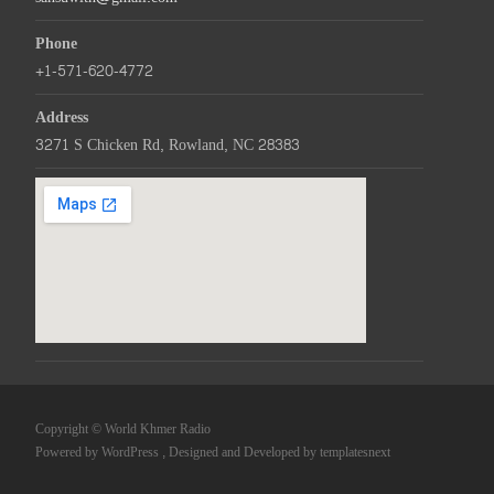
Phone
+1-571-620-4772
Address
3271 S Chicken Rd, Rowland, NC 28383
Copyright © World Khmer Radio
Powered by WordPress
, Designed and Developed by
templatesnext